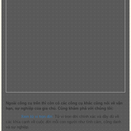
Ngoài công cụ trên thì còn có các công cụ khác cũng nói về vận
hạn, sự nghiệp của gia chủ. Cùng khám phá với chúng tôi:
Xem tử vi trọn đời
: Tử vi trọn đời chính xác và đầy đủ về
các khía cạnh về cuộc đời mỗi con người như tình cảm, công danh
và sự nghiệp.