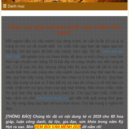
Danh mục
CÔNG CỤ XEM BÓI BÀI THỜI VẬN CHÍNH XÁC
NHẤT
Mỗi người đều có vận mệnh của riêng mình, nó vẫn là ẩn số và ai ai
cũng tò mò và rất muốn biết. Và chắc hẳn quý bạn đã nghe qua bói
bài tây, bói bài tarot để biết vận mệnh, thời vận. Do đó,
Xem bói bài
thời vận
đã nghiên cứu và tham khảo để đưa ra một công cụ xem bói
thời vận chuẩn xác bằng 32 lá bài tây vô cùng chuẩn xác đến từng lá
bài. Có lẽ sau khi đọc nhưng dòng trên thì quý bạn đã rất tò mò và
muốn biết thời vận cũng như vận mệnh của mình như thế nào thì sau
đây quý bạn hãy cùng chúng tôi làm chọn ra 3 lá bài bất kỳ. Quý bạn
hãy tập trung và lựa ra 3 bài bất kỳ và sau đó công cụ sẽ hỏi bạn có
chắc chắn với sự lựa chọn của quý bạn không. Nếu chưa chắc chắn
thì quý bạn hãy quay lại và lựa chọn lại. Còn quý bạn chắc chắn thì
hãy click và chờ
xemngaytotxau.vn
gửi đến kết quả trong thời gian
3s. Hy vọng rằng quý bạn sẽ lựa chọn được 3 lá bài mang ý nghĩa tốt
đẹp.
[THÔNG BÁO] Chúng tôi đã có nội dung tử vi 2019 cho 60 hoa
giáp, luận công danh, tài lộc, gia đạo, sức khỏe trong năm Kỷ
Hợi ra sao. Mời
XEM BÓI VẬN MỆNH 2019
để nắm rõ!