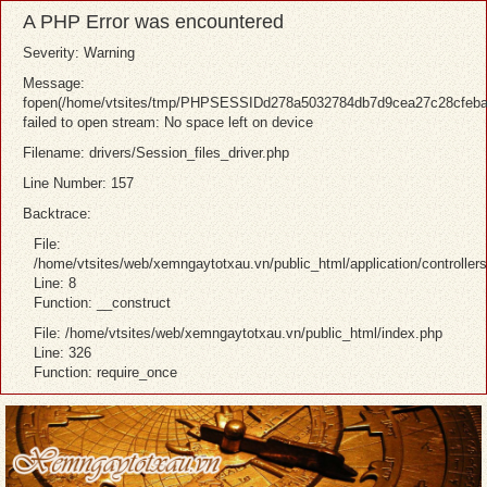
A PHP Error was encountered
Severity: Warning
Message:
fopen(/home/vtsites/tmp/PHPSESSIDd278a5032784db7d9cea27c28cfeba
failed to open stream: No space left on device
Filename: drivers/Session_files_driver.php
Line Number: 157
Backtrace:
File:
/home/vtsites/web/xemngaytotxau.vn/public_html/application/controllers
Line: 8
Function: __construct
File: /home/vtsites/web/xemngaytotxau.vn/public_html/index.php
Line: 326
Function: require_once