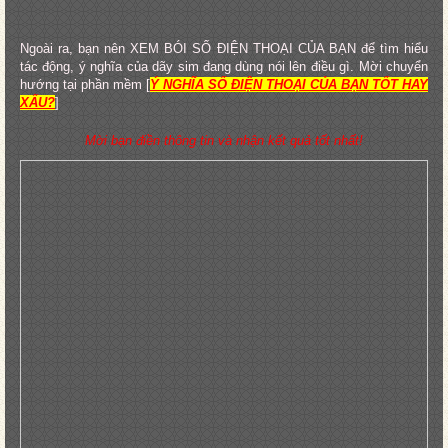
Ngoài ra, bạn nên XEM BÓI SỐ ĐIỆN THOẠI CỦA BẠN để tìm hiểu
tác động, ý nghĩa của dãy sim đang dùng nói lên điều gì. Mời chuyển
hướng tại phần mềm [
Ý NGHĨA SỐ ĐIỆN THOẠI CỦA BẠN TỐT HAY
XẤU?
]
Mời bạn điền thông tin và nhận kết quả tốt nhất!