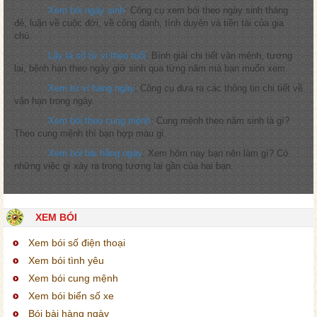
Xem bói ngày sinh
: Công cụ xem bói theo ngày sinh tháng
đẻ, luận về cuộc đời, về công danh, tình duyên và tiền tài của gia
chủ.
Lấy lá số tử vi theo tuổi
: Bình giải chi tiết vận mệnh, tương
lai, bệnh hạn theo ngày giờ sinh qua từng năm mà bạn muốn xem.
Xem tử vi hàng ngày
: Công cụ đưa ra các thông tin chi tiết về
vận hạn trong ngày.
Xem bói theo cung mệnh
: Cung mệnh theo năm sinh là gì?
Theo cung mệnh thì bạn hợp màu gì.
Xem bói bài hằng ngày
: Xem hôm nay bạn nên làm gì? Có
những việc gì xảy ra trong tương lai gần của hai bạn.
XEM BÓI
Xem bói số điện thoại
Xem bói tình yêu
Xem bói cung mệnh
Xem bói biển số xe
Bói bài hàng ngày