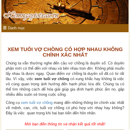
Danh mục
XEM TUỔI VỢ CHỒNG CÓ HỢP NHAU KHÔNG
CHÍNH XÁC NHẤT
Chúng ta vẫn thường nghe đến câu vợ chồng là duyên số. Có duyên
phận mới có thể đến với nhau và bên nhau trọn đời. Không phải muốn
lấy nhau là được ngay. Quan điểm vợ chồng là duyên số đã có từ rất
lâu. Vì vậy, việc
xem tuổi vợ chồng
có xung khắc hay không là việc
vô cùng quan trọng ảnh hưởng đến hạnh phúc lứa đôi. Chúng ta có
thể tìm những cách để hóa giải giúp gia đình hạnh phúc ấm no, gặp
nhiều điều suôn sẻ trong cuộc sống.
Công cụ
xem tuổi vợ chồng
mang đến những thông tin chính xác nhất
về mệnh, can, chi, tuổi vợ chồng có phù hợp với nhay hay không?
Đây là việc quan trọng khi hai bạn tiến đến hôn nhân.
Mời bạn điền thông tin và nhận kết quả tốt nhất!