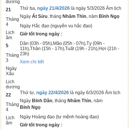
dương
Thứ ba,
ngày 21/4/2026
là ngày
5/3/2026 Âm lịch
21
Ngày
Ất Sửu
, tháng
Nhâm Thìn
, năm
Bính Ngọ
Tháng
4
Ngày
Hắc đạo (nguyên vu hắc đạo)
Lịch
Giờ tốt trong ngày :
âm
Dần
(03h - 05h),
Mão
(05h - 07h),
Tỵ
(09h -
5
11h),
Thân
(15h - 17h),
Tuất
(19h - 21h),
Hợi
(21h -
23h)
Tháng
3
Xem chi tiết
Ngày
Xấu
Lịch
dương
Thứ tư,
ngày 22/4/2026
là ngày
6/3/2026 Âm lịch
22
Ngày
Bính Dần
, tháng
Nhâm Thìn
, năm
Tháng
Bính Ngọ
4
Ngày
Hoàng đạo (tư mệnh hoàng đạo)
Lịch
âm
Giờ tốt trong ngày :