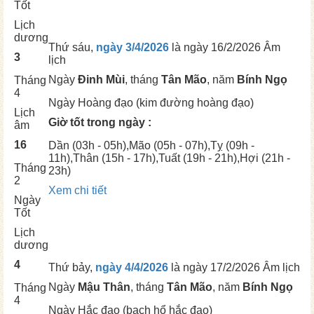
Tốt
Lịch
dương
Thứ sáu,
ngày 3/4/2026
là ngày
16/2/2026 Âm
3
lịch
Ngày
Đinh Mùi
, tháng
Tân Mão
, năm
Bính Ngọ
Tháng
4
Ngày
Hoàng đạo (kim đường hoàng đạo)
Lịch
Giờ tốt trong ngày :
âm
16
Dần
(03h - 05h),
Mão
(05h - 07h),
Tỵ
(09h -
11h),
Thân
(15h - 17h),
Tuất
(19h - 21h),
Hợi
(21h -
Tháng
23h)
2
Xem chi tiết
Ngày
Tốt
Lịch
dương
4
Thứ bảy,
ngày 4/4/2026
là ngày
17/2/2026 Âm lịch
Ngày
Mậu Thân
, tháng
Tân Mão
, năm
Bính Ngọ
Tháng
4
Ngày
Hắc đạo (bạch hổ hắc đạo)