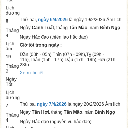
Lịch
dương
Thứ hai,
ngày 6/4/2026
là ngày
19/2/2026 Âm lịch
6
Ngày
Canh Tuất
, tháng
Tân Mão
, năm
Bính Ngọ
Tháng
4
Ngày
Hắc đạo (thiên lao hắc đạo)
Lịch
Giờ tốt trong ngày :
âm
Dần
(03h - 05h),
Thìn
(07h - 09h),
Tỵ
(09h -
19
11h),
Thân
(15h - 17h),
Dậu
(17h - 19h),
Hợi
(21h -
23h)
Tháng
2
Xem chi tiết
Ngày
Tốt
Lịch
dương
Thứ ba,
ngày 7/4/2026
là ngày
20/2/2026 Âm lịch
7
Ngày
Tân Hợi
, tháng
Tân Mão
, năm
Bính Ngọ
Tháng
4
Ngày
Hắc đạo (nguyên vu hắc đạo)