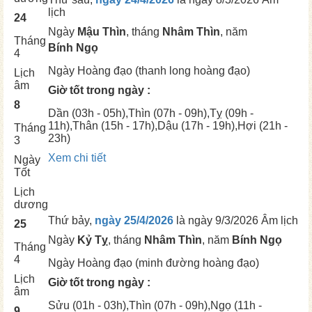
lịch
24
Ngày
Mậu Thìn
, tháng
Nhâm Thìn
, năm
Tháng
Bính Ngọ
4
Ngày
Hoàng đạo (thanh long hoàng đạo)
Lịch
âm
Giờ tốt trong ngày :
8
Dần
(03h - 05h),
Thìn
(07h - 09h),
Tỵ
(09h -
11h),
Thân
(15h - 17h),
Dậu
(17h - 19h),
Hợi
(21h -
Tháng
23h)
3
Xem chi tiết
Ngày
Tốt
Lịch
dương
Thứ bảy,
ngày 25/4/2026
là ngày
9/3/2026 Âm lịch
25
Ngày
Kỷ Tỵ
, tháng
Nhâm Thìn
, năm
Bính Ngọ
Tháng
4
Ngày
Hoàng đạo (minh đường hoàng đạo)
Lịch
Giờ tốt trong ngày :
âm
Sửu
(01h - 03h),
Thìn
(07h - 09h),
Ngọ
(11h -
9