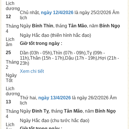
Lịch
dương
Chủ nhật,
ngày 12/4/2026
là ngày
25/2/2026 Âm
12
lịch
Ngày
Bính Thìn
, tháng
Tân Mão
, năm
Bính Ngọ
Tháng
4
Ngày
Hắc đạo (thiên hình hắc đạo)
Lịch
Giờ tốt trong ngày :
âm
25
Dần
(03h - 05h),
Thìn
(07h - 09h),
Tỵ
(09h -
11h),
Thân
(15h - 17h),
Dậu
(17h - 19h),
Hợi
(21h -
Tháng
23h)
2
Xem chi tiết
Ngày
Tốt
Lịch
dương
Thứ hai,
ngày 13/4/2026
là ngày
26/2/2026 Âm
13
lịch
Ngày
Đinh Tỵ
, tháng
Tân Mão
, năm
Bính Ngọ
Tháng
4
Ngày
Hắc đạo (chu tước hắc đạo)
Lịch
Giờ tốt trong ngày :