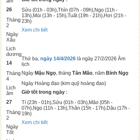
âm
26
Sửu
(01h - 03h),
Thìn
(07h - 09h),
Ngọ
(11h -
13h),
Mùi
(13h - 15h),
Tuất
(19h - 21h),
Hợi
(21h -
Tháng
23h)
2
Xem chi tiết
Ngày
Xấu
Lịch
dương
Thứ ba,
ngày 14/4/2026
là ngày
27/2/2026 Âm
14
lịch
Ngày
Mậu Ngọ
, tháng
Tân Mão
, năm
Bính Ngọ
Tháng
4
Ngày
Hoàng đạo (kim quỹ hoàng đạo)
Lịch
Giờ tốt trong ngày :
âm
27
Tí
(23h - 01h),
Sửu
(01h - 03h),
Mão
(05h -
07h),
Ngọ
(11h - 13h),
Thân
(15h - 17h),
Dậu
(17h -
Tháng
19h)
2
Xem chi tiết
Ngày
Tốt