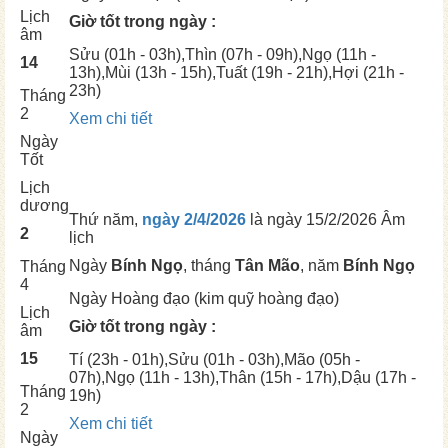
Lịch
Giờ tốt trong ngày :
âm
Sửu
(01h - 03h),
Thìn
(07h - 09h),
Ngọ
(11h -
14
13h),
Mùi
(13h - 15h),
Tuất
(19h - 21h),
Hợi
(21h -
23h)
Tháng
2
Xem chi tiết
Ngày
Tốt
Lịch
dương
Thứ năm,
ngày 2/4/2026
là ngày
15/2/2026 Âm
2
lịch
Ngày
Bính Ngọ
, tháng
Tân Mão
, năm
Bính Ngọ
Tháng
4
Ngày
Hoàng đạo (kim quỹ hoàng đạo)
Lịch
Giờ tốt trong ngày :
âm
15
Tí
(23h - 01h),
Sửu
(01h - 03h),
Mão
(05h -
07h),
Ngọ
(11h - 13h),
Thân
(15h - 17h),
Dậu
(17h -
Tháng
19h)
2
Xem chi tiết
Ngày