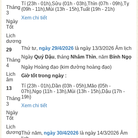
Tí
(23h - 01h),
Sửu
(01h - 03h),
Thìn
(07h - 09h),
Tỵ
Tháng
(09h - 11h),
Mùi
(13h - 15h),
Tuất
(19h - 21h)
3
Xem chi tiết
Ngày
Tốt
Lịch
dương
Thứ tư,
ngày 29/4/2026
là ngày
13/3/2026 Âm lịch
29
Ngày
Quý Dậu
, tháng
Nhâm Thìn
, năm
Bính Ngọ
Tháng
4
Ngày
Hoàng đạo (kim đường hoàng đạo)
Lịch
Giờ tốt trong ngày :
âm
Tí
(23h - 01h),
Dần
(03h - 05h),
Mão
(05h -
13
07h),
Ngọ
(11h - 13h),
Mùi
(13h - 15h),
Dậu
(17h -
19h)
Tháng
3
Xem chi tiết
Ngày
Tốt
Lịch
dương
Thứ năm,
ngày 30/4/2026
là ngày
14/3/2026 Âm