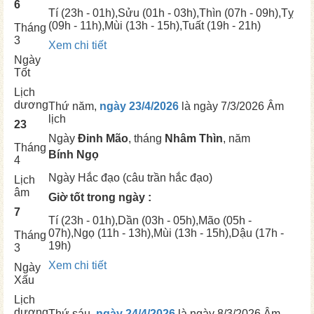
6
Tí
(23h - 01h),
Sửu
(01h - 03h),
Thìn
(07h - 09h),
Tỵ
(09h - 11h),
Mùi
(13h - 15h),
Tuất
(19h - 21h)
Tháng
3
Xem chi tiết
Ngày
Tốt
Lịch
dương
Thứ năm,
ngày 23/4/2026
là ngày
7/3/2026 Âm
lịch
23
Ngày
Đinh Mão
, tháng
Nhâm Thìn
, năm
Tháng
Bính Ngọ
4
Ngày
Hắc đạo (câu trần hắc đạo)
Lịch
âm
Giờ tốt trong ngày :
7
Tí
(23h - 01h),
Dần
(03h - 05h),
Mão
(05h -
07h),
Ngọ
(11h - 13h),
Mùi
(13h - 15h),
Dậu
(17h -
Tháng
19h)
3
Xem chi tiết
Ngày
Xấu
Lịch
dương
Thứ sáu,
ngày 24/4/2026
là ngày
8/3/2026 Âm