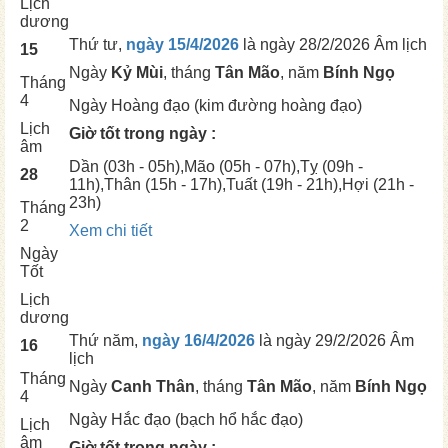
Lịch
dương
Thứ tư,
ngày 15/4/2026
là ngày
28/2/2026 Âm lịch
15
Ngày
Kỷ Mùi
, tháng
Tân Mão
, năm
Bính Ngọ
Tháng
4
Ngày
Hoàng đạo (kim đường hoàng đạo)
Lịch
Giờ tốt trong ngày :
âm
Dần
(03h - 05h),
Mão
(05h - 07h),
Tỵ
(09h -
28
11h),
Thân
(15h - 17h),
Tuất
(19h - 21h),
Hợi
(21h -
23h)
Tháng
2
Xem chi tiết
Ngày
Tốt
Lịch
dương
Thứ năm,
ngày 16/4/2026
là ngày
29/2/2026 Âm
16
lịch
Tháng
Ngày
Canh Thân
, tháng
Tân Mão
, năm
Bính Ngọ
4
Ngày
Hắc đạo (bạch hổ hắc đạo)
Lịch
âm
Giờ tốt trong ngày :