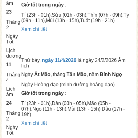
âm
Giờ tốt trong ngày :
23
Tí
(23h - 01h),
Sửu
(01h - 03h),
Thìn
(07h - 09h),
Tỵ
(09h - 11h),
Mùi
(13h - 15h),
Tuất
(19h - 21h)
Tháng
2
Xem chi tiết
Ngày
Tốt
Lịch
dương
Thứ bảy,
ngày 11/4/2026
là ngày
24/2/2026 Âm
11
lịch
Ngày
Ất Mão
, tháng
Tân Mão
, năm
Bính Ngọ
Tháng
4
Ngày
Hoàng đạo (minh đường hoàng đạo)
Lịch
Giờ tốt trong ngày :
âm
24
Tí
(23h - 01h),
Dần
(03h - 05h),
Mão
(05h -
07h),
Ngọ
(11h - 13h),
Mùi
(13h - 15h),
Dậu
(17h -
Tháng
19h)
2
Xem chi tiết
Ngày
Tốt