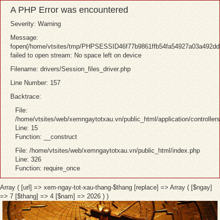
A PHP Error was encountered
Severity: Warning
Message:
fopen(/home/vtsites/tmp/PHPSESSID46f77b9861ffb54fa54927a03a492dde
failed to open stream: No space left on device
Filename: drivers/Session_files_driver.php
Line Number: 157
Backtrace:
File:
/home/vtsites/web/xemngaytotxau.vn/public_html/application/controller
Line: 15
Function: __construct
File: /home/vtsites/web/xemngaytotxau.vn/public_html/index.php
Line: 326
Function: require_once
Array ( [url] => xem-ngay-tot-xau-thang-$thang [replace] => Array ( [$ngay]
=> 7 [$thang] => 4 [$nam] => 2026 ) )