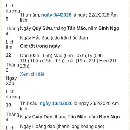
Lịch
dương
Thứ năm,
ngày 9/4/2026
là ngày
22/2/2026 Âm
9
lịch
Ngày
Quý Sửu
, tháng
Tân Mão
, năm
Bính Ngọ
Tháng
4
Ngày
Hắc đạo (câu trần hắc đạo)
Lịch
Giờ tốt trong ngày :
âm
22
Dần
(03h - 05h),
Mão
(05h - 07h),
Tỵ
(09h -
11h),
Thân
(15h - 17h),
Tuất
(19h - 21h),
Hợi
(21h -
Tháng
23h)
2
Xem chi tiết
Ngày
Xấu
Lịch
dương
Thứ sáu,
ngày 10/4/2026
là ngày
23/2/2026 Âm
10
lịch
Tháng
Ngày
Giáp Dần
, tháng
Tân Mão
, năm
Bính Ngọ
4
Ngày
Hoàng đạo (thanh long hoàng đạo)
Lịch