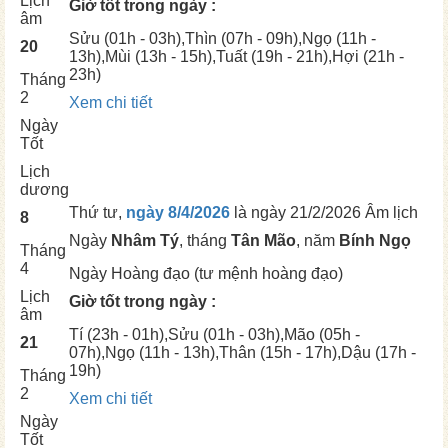
Lịch
Giờ tốt trong ngày :
âm
Sửu
(01h - 03h),
Thìn
(07h - 09h),
Ngọ
(11h -
20
13h),
Mùi
(13h - 15h),
Tuất
(19h - 21h),
Hợi
(21h -
23h)
Tháng
2
Xem chi tiết
Ngày
Tốt
Lịch
dương
Thứ tư,
ngày 8/4/2026
là ngày
21/2/2026 Âm lịch
8
Ngày
Nhâm Tý
, tháng
Tân Mão
, năm
Bính Ngọ
Tháng
4
Ngày
Hoàng đạo (tư mệnh hoàng đạo)
Lịch
Giờ tốt trong ngày :
âm
Tí
(23h - 01h),
Sửu
(01h - 03h),
Mão
(05h -
21
07h),
Ngọ
(11h - 13h),
Thân
(15h - 17h),
Dậu
(17h -
19h)
Tháng
2
Xem chi tiết
Ngày
Tốt