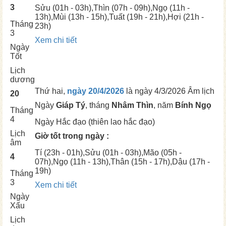
3
Sửu
(01h - 03h),
Thìn
(07h - 09h),
Ngọ
(11h -
13h),
Mùi
(13h - 15h),
Tuất
(19h - 21h),
Hợi
(21h -
Tháng
23h)
3
Xem chi tiết
Ngày
Tốt
Lịch
dương
Thứ hai,
ngày 20/4/2026
là ngày
4/3/2026 Âm lịch
20
Ngày
Giáp Tý
, tháng
Nhâm Thìn
, năm
Bính Ngọ
Tháng
4
Ngày
Hắc đạo (thiên lao hắc đạo)
Lịch
Giờ tốt trong ngày :
âm
Tí
(23h - 01h),
Sửu
(01h - 03h),
Mão
(05h -
4
07h),
Ngọ
(11h - 13h),
Thân
(15h - 17h),
Dậu
(17h -
19h)
Tháng
3
Xem chi tiết
Ngày
Xấu
Lịch