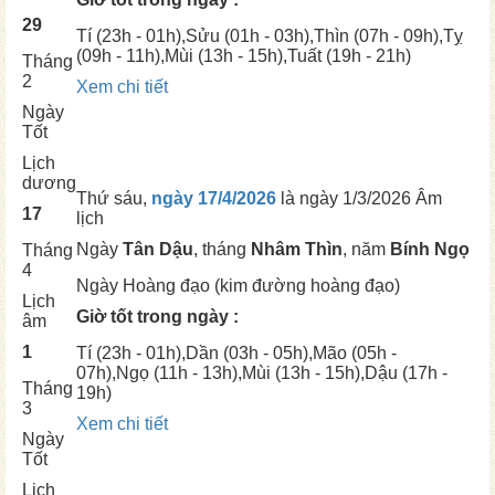
29
Tí
(23h - 01h),
Sửu
(01h - 03h),
Thìn
(07h - 09h),
Tỵ
(09h - 11h),
Mùi
(13h - 15h),
Tuất
(19h - 21h)
Tháng
2
Xem chi tiết
Ngày
Tốt
Lịch
dương
Thứ sáu,
ngày 17/4/2026
là ngày
1/3/2026 Âm
17
lịch
Ngày
Tân Dậu
, tháng
Nhâm Thìn
, năm
Bính Ngọ
Tháng
4
Ngày
Hoàng đạo (kim đường hoàng đạo)
Lịch
Giờ tốt trong ngày :
âm
1
Tí
(23h - 01h),
Dần
(03h - 05h),
Mão
(05h -
07h),
Ngọ
(11h - 13h),
Mùi
(13h - 15h),
Dậu
(17h -
Tháng
19h)
3
Xem chi tiết
Ngày
Tốt
Lịch