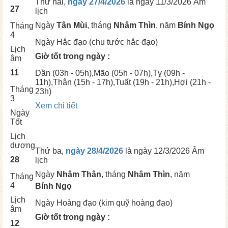
Thứ hai,
ngày 27/4/2026
là ngày
11/3/2026 Âm
27
lịch
Ngày
Tân Mùi
, tháng
Nhâm Thìn
, năm
Bính Ngọ
Tháng
4
Ngày
Hắc đạo (chu tước hắc đạo)
Lịch
Giờ tốt trong ngày :
âm
11
Dần
(03h - 05h),
Mão
(05h - 07h),
Tỵ
(09h -
11h),
Thân
(15h - 17h),
Tuất
(19h - 21h),
Hợi
(21h -
Tháng
23h)
3
Xem chi tiết
Ngày
Tốt
Lịch
dương
Thứ ba,
ngày 28/4/2026
là ngày
12/3/2026 Âm
28
lịch
Ngày
Nhâm Thân
, tháng
Nhâm Thìn
, năm
Tháng
4
Bính Ngọ
Lịch
Ngày
Hoàng đạo (kim quỹ hoàng đạo)
âm
Giờ tốt trong ngày :
12