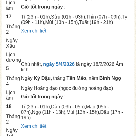
Lịch
Giờ tốt trong ngày :
âm
17
Tí
(23h - 01h),
Sửu
(01h - 03h),
Thìn
(07h - 09h),
Tỵ
(09h - 11h),
Mùi
(13h - 15h),
Tuất
(19h - 21h)
Tháng
Xem chi tiết
2
Ngày
Xấu
Lịch
dương
Chủ nhật,
ngày 5/4/2026
là ngày
18/2/2026 Âm
5
lịch
Ngày
Kỷ Dậu
, tháng
Tân Mão
, năm
Bính Ngọ
Tháng
4
Ngày
Hoàng đạo (ngọc đường hoàng đạo)
Lịch
Giờ tốt trong ngày :
âm
18
Tí
(23h - 01h),
Dần
(03h - 05h),
Mão
(05h -
07h),
Ngọ
(11h - 13h),
Mùi
(13h - 15h),
Dậu
(17h -
Tháng
19h)
2
Xem chi tiết
Ngày
Tốt