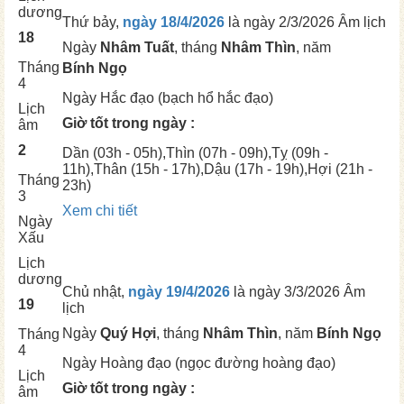
dương
Thứ bảy,
ngày 18/4/2026
là ngày
2/3/2026 Âm lịch
18
Ngày
Nhâm Tuất
, tháng
Nhâm Thìn
, năm
Tháng
Bính Ngọ
4
Ngày
Hắc đạo (bạch hổ hắc đạo)
Lịch
Giờ tốt trong ngày :
âm
2
Dần
(03h - 05h),
Thìn
(07h - 09h),
Tỵ
(09h -
11h),
Thân
(15h - 17h),
Dậu
(17h - 19h),
Hợi
(21h -
Tháng
23h)
3
Xem chi tiết
Ngày
Xấu
Lịch
dương
Chủ nhật,
ngày 19/4/2026
là ngày
3/3/2026 Âm
19
lịch
Ngày
Quý Hợi
, tháng
Nhâm Thìn
, năm
Bính Ngọ
Tháng
4
Ngày
Hoàng đạo (ngọc đường hoàng đạo)
Lịch
Giờ tốt trong ngày :
âm