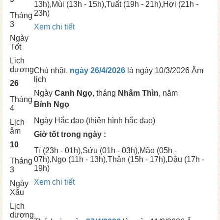
13h),
Mùi
(13h - 15h),
Tuất
(19h - 21h),
Hợi
(21h -
23h)
Tháng
3
Xem chi tiết
Ngày
Tốt
Lịch
dương
Chủ nhật,
ngày 26/4/2026
là ngày
10/3/2026 Âm
lịch
26
Ngày
Canh Ngọ
, tháng
Nhâm Thìn
, năm
Tháng
Bính Ngọ
4
Ngày
Hắc đạo (thiên hình hắc đạo)
Lịch
âm
Giờ tốt trong ngày :
10
Tí
(23h - 01h),
Sửu
(01h - 03h),
Mão
(05h -
07h),
Ngọ
(11h - 13h),
Thân
(15h - 17h),
Dậu
(17h -
Tháng
19h)
3
Xem chi tiết
Ngày
Xấu
Lịch
dương