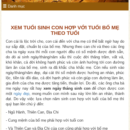
Danh mục
XEM TUỔI SINH CON HỢP VỚI TUỔI BỐ MẸ
THEO TUỔI
Con cái là lộc trời cho, con cái đến với cha mẹ có thể bất ngờ hay do
sự sắp đặt, chuẩn bị của bố mẹ. Nhưng theo can chi và theo các ông
cha ta ngày xưa thì mỗi con người đều có số mệnh được định sẵn,
do đó ai sinh ngày/tháng/năm xấu thì cuộc đời thăng trầm, vất vả,
khó khăn, cả đời không hạnh phúc và còn ảnh hưởng tới con đường
làm ăn của bố mẹ, sinh ra đã khắc cha khắc mẹ. Còn nếu sinh vào
ngày/tháng/năm đẹp, đại cát thì số mệnh được hưởng an nhàn, phúc
lộc, tiền tài dồi dào, cả đời hạnh phúc và còn giúp con đường làm ăn,
gia đình của cha mẹ được tăng tiến, thuận lợi. Do đó, các ông cha bà
mẹ ngày nay rất hay
xem ngày tháng sinh con
để chọn được con
một
ngày đẹp
, mong muốn con mình sau này lớn lên an nhàn, thành
đạt. Do vậy việc lựa chọn năm sinh con hợp với tuổi của bố mẹ thì
quý bạn lên chú ý đến:
- Ngũ Hành, Thiên Can, Địa Chi
- Cung mệnh của bố mẹ phải hợp với tuổi con
- Và Thiên Can và Địa Chi của con cũng phải hợp với bố mẹ