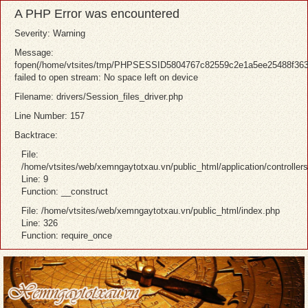
A PHP Error was encountered
Severity: Warning
Message:
fopen(/home/vtsites/tmp/PHPSESSID5804767c82559c2e1a5ee25488f363c
failed to open stream: No space left on device
Filename: drivers/Session_files_driver.php
Line Number: 157
Backtrace:
File:
/home/vtsites/web/xemngaytotxau.vn/public_html/application/controller
Line: 9
Function: __construct
File: /home/vtsites/web/xemngaytotxau.vn/public_html/index.php
Line: 326
Function: require_once