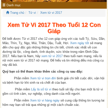
Danh mục
Trang chủ
Tử vi
Xem tử vi 2017
Xem Tử Vi 2017 Theo Tuổi 12 Con
Giáp
Để biết được Tử vi 2017 cho 12 con giáp ứng với các tuổi Tý, Sửu, Dần,
Mão, Thìn, Tỵ, Ngọ, Mùi, Thân, Dậu, Tuất, Hợi.
Xem ngày tốt
sẽ mang
đến cho quý độc giả những thông tin chi tiết, chính xác nhất về con
đường tài lộc, công danh, tình duyên, sức khỏe trong năm Đinh Dậu
2017. Nếu bạn là Nam, hãy
xem tử vi 2017
theo tuổi nam mạng, nếu là
nữ mời xem tử vi 2017 nữ mạng. Để hiểu và tin những điều mà công cụ
này đã bói.
Quý bạn có thể tham khảo thêm các công cụ sau đây:
Phần mềm
Xem tử vi trọn đời
bình giải chi tiết cuộc đời, vận hội
và bệnh hạn từ khi sinh ra và chết đi của bạn.
Phần mềm
Lấy lá số tử vi
theo tuổi sẽ lấy cho bạn một lá tử vi
gồm có tình cảm, sự nghiệp, công danh của mỗi người.
Phần mềm
Xem tử vi hàng ngày
sẽ cung cấp thông tin tương lai
hôm nay bạn sẽ trải qua những gì một cách chuẩn xác.