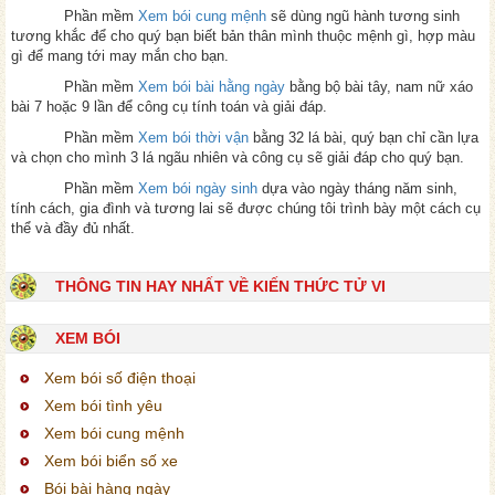
Phần mềm
Xem bói cung mệnh
sẽ dùng ngũ hành tương sinh
tương khắc để cho quý bạn biết bản thân mình thuộc mệnh gì, hợp màu
gì để mang tới may mắn cho bạn.
Phần mềm
Xem bói bài hằng ngày
bằng bộ bài tây, nam nữ xáo
bài 7 hoặc 9 lần để công cụ tính toán và giải đáp.
Phần mềm
Xem bói thời vận
bằng 32 lá bài, quý bạn chỉ cần lựa
và chọn cho mình 3 lá ngãu nhiên và công cụ sẽ giải đáp cho quý bạn.
Phần mềm
Xem bói ngày sinh
dựa vào ngày tháng năm sinh,
tính cách, gia đình và tương lai sẽ được chúng tôi trình bày một cách cụ
thể và đầy đủ nhất.
THÔNG TIN HAY NHẤT VỀ KIẾN THỨC TỬ VI
XEM BÓI
Xem bói số điện thoại
Xem bói tình yêu
Xem bói cung mệnh
Xem bói biển số xe
Bói bài hàng ngày