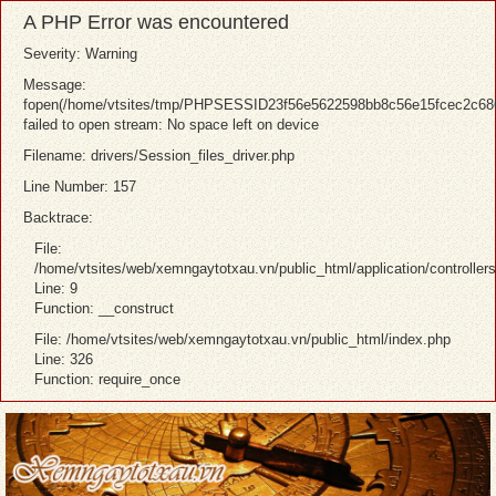
A PHP Error was encountered
Severity: Warning
Message:
fopen(/home/vtsites/tmp/PHPSESSID23f56e5622598bb8c56e15fcec2c686
failed to open stream: No space left on device
Filename: drivers/Session_files_driver.php
Line Number: 157
Backtrace:
File:
/home/vtsites/web/xemngaytotxau.vn/public_html/application/controllers/
Line: 9
Function: __construct
File: /home/vtsites/web/xemngaytotxau.vn/public_html/index.php
Line: 326
Function: require_once