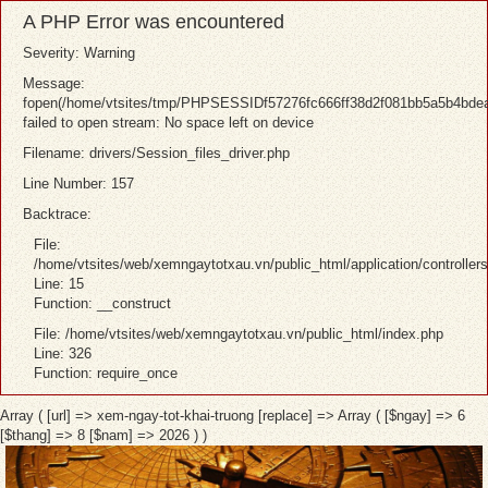
A PHP Error was encountered
Severity: Warning
Message:
fopen(/home/vtsites/tmp/PHPSESSIDf57276fc666ff38d2f081bb5a5b4bde
failed to open stream: No space left on device
Filename: drivers/Session_files_driver.php
Line Number: 157
Backtrace:
File:
/home/vtsites/web/xemngaytotxau.vn/public_html/application/controller
Line: 15
Function: __construct
File: /home/vtsites/web/xemngaytotxau.vn/public_html/index.php
Line: 326
Function: require_once
Array ( [url] => xem-ngay-tot-khai-truong [replace] => Array ( [$ngay] => 6
[$thang] => 8 [$nam] => 2026 ) )