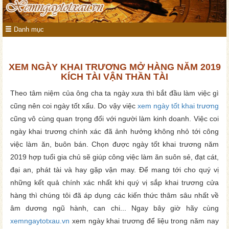
Danh mục
XEM NGÀY KHAI TRƯƠNG MỞ HÀNG NĂM 2019
KÍCH TÀI VẬN THẦN TÀI
Theo tâm niệm của ông cha ta ngày xưa thì bắt đầu làm việc gì
cũng nên coi ngày tốt xấu. Do vậy việc
xem ngày tốt khai trương
cũng vô cùng quan trọng đối với người làm kinh doanh. Việc coi
ngày khai trương chính xác đã ảnh hưởng không nhỏ tới công
việc làm ăn, buôn bán. Chọn được ngày tốt khai trương năm
2019 hợp tuổi gia chủ sẽ giúp công việc làm ăn suôn sẻ, đạt cát,
đại an, phát tài và hay gặp vận may. Để mang tới cho quý vị
những kết quả chính xác nhất khi quý vị sắp khai trương cửa
hàng thì chúng tôi đã áp dụng các kiến thức thâm sâu nhất về
âm dương ngũ hành, can chi... Ngay bây giờ hãy cùng
xemngaytotxau.vn
xem ngày khai trương để liệu trong năm nay