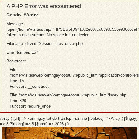
A PHP Error was encountered
Severity: Warning
Message:
fopen(/home/vtsites/tmp/PHPSESSID9718c2e087cd0590c535e936c6cef7
failed to open stream: No space left on device
Filename: drivers/Session_files_driver.php
Line Number: 157
Backtrace:
File:
/home/vtsites/web/xemngaytotxau.vn/public_html/application/controller
Line: 15
Function: __construct
File: /home/vtsites/web/xemngaytotxau.vn/public_html/index.php
Line: 326
Function: require_once
Array ( [url] => xem-ngay-tot-do-tran-lop-mai-nha [replace] => Array ( [$ngay]
=> 8 [$thang] => 8 [$nam] => 2026 ) )