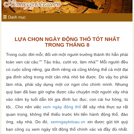
Danh mục
LỰA CHỌN NGÀY ĐỘNG THỔ TỐT NHẤT
TRONG THÁNG 8
Trong cuộc đời mỗi, đối với một người trưởng thành thì hẳn phải
toàn vẹn cái câu:"" Tậu trâu, cưới vợ, làm nhà"" Mỗi người đều
có cuộc sống riêng, gia đình riêng và cũng không thể cả một đại
gia đình sống trong một căn nhà nhỏ bé được. Do vậy họ phải
làm nhà, phải xây dựng một cơ ngơi cho chính mình. Nhưng
quý bạn đã bao giờ nghe được câu chuyện một người xây nhà
vào năm kỵ tuổi dẫn tới gia đình lục đục, con cái hư hỏng, tù
tội,...Cho nên việc
xem ngày động thổ
để xây nhà thực sự rất
quan trọng, không thể thiếu trước khi tiến hành động thổ, đào
óng, xây nhà. Do đó,
xemngaytotxau.vn
xin được gửi tới quý
bạn công cụ xem ngày tốt động thổ chính xác và đầy đủ nhất.