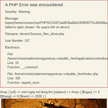
A PHP Error was encountered
Severity: Warning
Message:
fopen(/home/vtsites/tmp/PHPSESSID7a4dff36a60d135f9f3077fcd93d36a1
failed to open stream: No space left on device
Filename: drivers/Session_files_driver.php
Line Number: 157
Backtrace:
File:
/home/vtsites/web/xemngaytotxau.vn/public_html/application/controller
Line: 15
Function: __construct
File: /home/vtsites/web/xemngaytotxau.vn/public_html/index.php
Line: 326
Function: require_once
Array ( [url] => xem-ngay-tot-dong-tho [replace] => Array ( [$ngay] => 6
[$thang] => 8 [$nam] => 2026 ) )