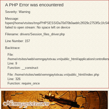
A PHP Error was encountered
Severity: Warning
Message:
fopen(/home/vtsites/tmp/PHPSESSIDa70d70b0aebfc2f029c2753f5c1fc54
failed to open stream: No space left on device
Filename: drivers/Session_files_driver.php
Line Number: 157
Backtrace:
File:
/home/vtsites/web/xemngaytotxau.vn/public_html/application/controllers/
Line: 9
Function: __construct
File: /home/vtsites/web/xemngaytotxau.vn/public_html/index.php
Line: 326
Function: require_once