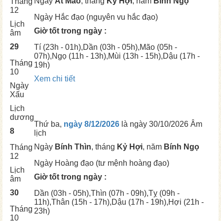
Ngày
Ất Mão
, tháng
Kỷ Hợi
, năm
Bính Ngọ
Tháng
12
Ngày
Hắc đạo (nguyên vu hắc đạo)
Lịch
Giờ tốt trong ngày :
âm
29
Tí
(23h - 01h),
Dần
(03h - 05h),
Mão
(05h -
07h),
Ngọ
(11h - 13h),
Mùi
(13h - 15h),
Dậu
(17h -
Tháng
19h)
10
Xem chi tiết
Ngày
Xấu
Lịch
dương
Thứ ba,
ngày 8/12/2026
là ngày
30/10/2026 Âm
8
lịch
Ngày
Bính Thìn
, tháng
Kỷ Hợi
, năm
Bính Ngọ
Tháng
12
Ngày
Hoàng đạo (tư mệnh hoàng đạo)
Lịch
Giờ tốt trong ngày :
âm
30
Dần
(03h - 05h),
Thìn
(07h - 09h),
Tỵ
(09h -
11h),
Thân
(15h - 17h),
Dậu
(17h - 19h),
Hợi
(21h -
Tháng
23h)
10