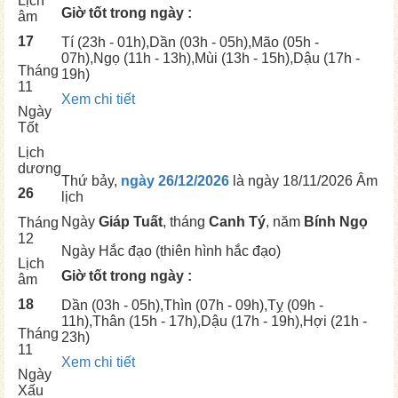
Lịch
Giờ tốt trong ngày :
âm
17
Tí
(23h - 01h),
Dần
(03h - 05h),
Mão
(05h -
07h),
Ngọ
(11h - 13h),
Mùi
(13h - 15h),
Dậu
(17h -
Tháng
19h)
11
Xem chi tiết
Ngày
Tốt
Lịch
dương
Thứ bảy,
ngày 26/12/2026
là ngày
18/11/2026 Âm
26
lịch
Ngày
Giáp Tuất
, tháng
Canh Tý
, năm
Bính Ngọ
Tháng
12
Ngày
Hắc đạo (thiên hình hắc đạo)
Lịch
Giờ tốt trong ngày :
âm
18
Dần
(03h - 05h),
Thìn
(07h - 09h),
Tỵ
(09h -
11h),
Thân
(15h - 17h),
Dậu
(17h - 19h),
Hợi
(21h -
Tháng
23h)
11
Xem chi tiết
Ngày
Xấu