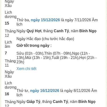
Ngày
Xấu
Lịch
dương
Thứ ba,
ngày 15/12/2026
là ngày
7/11/2026 Âm
15
lịch
Ngày
Quý Hợi
, tháng
Canh Tý
, năm
Bính Ngọ
Tháng
12
Ngày
Hắc đạo (chu tước hắc đạo)
Lịch
Giờ tốt trong ngày :
âm
7
Sửu
(01h - 03h),
Thìn
(07h - 09h),
Ngọ
(11h -
13h),
Mùi
(13h - 15h),
Tuất
(19h - 21h),
Hợi
(21h -
Tháng
23h)
11
Xem chi tiết
Ngày
Xấu
Lịch
dương
Thứ tư,
ngày 16/12/2026
là ngày
8/11/2026 Âm
16
lịch
Ngày
Giáp Tý
, tháng
Canh Tý
, năm
Bính Ngọ
Tháng
12