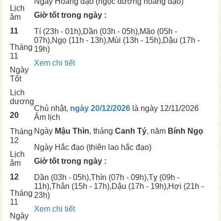
Ngày
Hoàng đạo (ngọc đường hoàng đạo)
Lịch
Giờ tốt trong ngày :
âm
11
Tí
(23h - 01h),
Dần
(03h - 05h),
Mão
(05h -
07h),
Ngọ
(11h - 13h),
Mùi
(13h - 15h),
Dậu
(17h -
Tháng
19h)
11
Xem chi tiết
Ngày
Tốt
Lịch
dương
Chủ nhật,
ngày 20/12/2026
là ngày
12/11/2026
20
Âm lịch
Ngày
Mậu Thìn
, tháng
Canh Tý
, năm
Bính Ngọ
Tháng
12
Ngày
Hắc đạo (thiên lao hắc đạo)
Lịch
Giờ tốt trong ngày :
âm
12
Dần
(03h - 05h),
Thìn
(07h - 09h),
Tỵ
(09h -
11h),
Thân
(15h - 17h),
Dậu
(17h - 19h),
Hợi
(21h -
Tháng
23h)
11
Xem chi tiết
Ngày