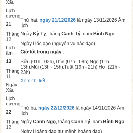
Xấu
Lịch
dương
Thứ hai,
ngày 21/12/2026
là ngày
13/11/2026 Âm
21
lịch
Ngày
Kỷ Tỵ
, tháng
Canh Tý
, năm
Bính Ngọ
Tháng
12
Ngày
Hắc đạo (nguyên vu hắc đạo)
Lịch
Giờ tốt trong ngày :
âm
13
Sửu
(01h - 03h),
Thìn
(07h - 09h),
Ngọ
(11h -
13h),
Mùi
(13h - 15h),
Tuất
(19h - 21h),
Hợi
(21h -
Tháng
23h)
11
Xem chi tiết
Ngày
Xấu
Lịch
dương
Thứ ba,
ngày 22/12/2026
là ngày
14/11/2026 Âm
22
lịch
Ngày
Canh Ngọ
, tháng
Canh Tý
, năm
Bính Ngọ
Tháng
12
Ngày
Hoàng đạo (tư mệnh hoàng đạo)