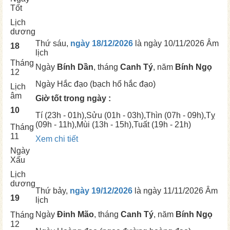
Tốt
Lịch
dương
Thứ sáu,
ngày 18/12/2026
là ngày
10/11/2026 Âm
18
lịch
Tháng
Ngày
Bính Dần
, tháng
Canh Tý
, năm
Bính Ngọ
12
Ngày
Hắc đạo (bạch hổ hắc đạo)
Lịch
âm
Giờ tốt trong ngày :
10
Tí
(23h - 01h),
Sửu
(01h - 03h),
Thìn
(07h - 09h),
Tỵ
(09h - 11h),
Mùi
(13h - 15h),
Tuất
(19h - 21h)
Tháng
11
Xem chi tiết
Ngày
Xấu
Lịch
dương
Thứ bảy,
ngày 19/12/2026
là ngày
11/11/2026 Âm
19
lịch
Ngày
Đinh Mão
, tháng
Canh Tý
, năm
Bính Ngọ
Tháng
12