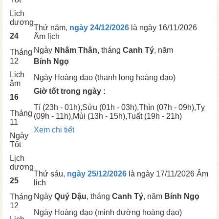
Lịch
dương
Thứ năm,
ngày 24/12/2026
là ngày
16/11/2026
24
Âm lịch
Ngày
Nhâm Thân
, tháng
Canh Tý
, năm
Tháng
12
Bính Ngọ
Lịch
Ngày
Hoàng đạo (thanh long hoàng đạo)
âm
Giờ tốt trong ngày :
16
Tí
(23h - 01h),
Sửu
(01h - 03h),
Thìn
(07h - 09h),
Tỵ
Tháng
(09h - 11h),
Mùi
(13h - 15h),
Tuất
(19h - 21h)
11
Xem chi tiết
Ngày
Tốt
Lịch
dương
Thứ sáu,
ngày 25/12/2026
là ngày
17/11/2026 Âm
25
lịch
Ngày
Quý Dậu
, tháng
Canh Tý
, năm
Bính Ngọ
Tháng
12
Ngày
Hoàng đạo (minh đường hoàng đạo)