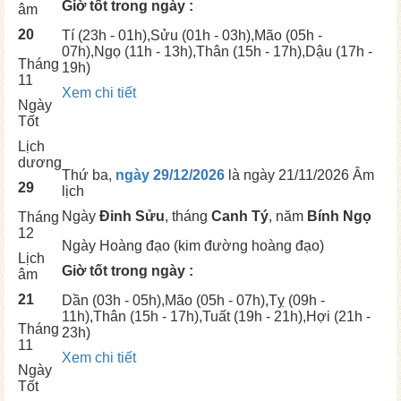
Giờ tốt trong ngày :
âm
20
Tí
(23h - 01h),
Sửu
(01h - 03h),
Mão
(05h -
07h),
Ngọ
(11h - 13h),
Thân
(15h - 17h),
Dậu
(17h -
Tháng
19h)
11
Xem chi tiết
Ngày
Tốt
Lịch
dương
Thứ ba,
ngày 29/12/2026
là ngày
21/11/2026 Âm
29
lịch
Ngày
Đinh Sửu
, tháng
Canh Tý
, năm
Bính Ngọ
Tháng
12
Ngày
Hoàng đạo (kim đường hoàng đạo)
Lịch
Giờ tốt trong ngày :
âm
21
Dần
(03h - 05h),
Mão
(05h - 07h),
Tỵ
(09h -
11h),
Thân
(15h - 17h),
Tuất
(19h - 21h),
Hợi
(21h -
Tháng
23h)
11
Xem chi tiết
Ngày
Tốt