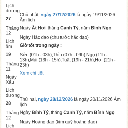
Lịch
dương
Chủ nhật,
ngày 27/12/2026
là ngày
19/11/2026
27
Âm lịch
Ngày
Ất Hợi
, tháng
Canh Tý
, năm
Bính Ngọ
Tháng
12
Ngày
Hắc đạo (chu tước hắc đạo)
Lịch
Giờ tốt trong ngày :
âm
19
Sửu
(01h - 03h),
Thìn
(07h - 09h),
Ngọ
(11h -
13h),
Mùi
(13h - 15h),
Tuất
(19h - 21h),
Hợi
(21h -
Tháng
23h)
11
Xem chi tiết
Ngày
Xấu
Lịch
dương
Thứ hai,
ngày 28/12/2026
là ngày
20/11/2026 Âm
28
lịch
Ngày
Bính Tý
, tháng
Canh Tý
, năm
Bính Ngọ
Tháng
12
Ngày
Hoàng đạo (kim quỹ hoàng đạo)
Lịch