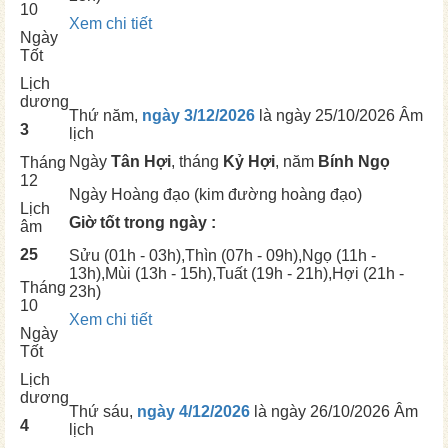
10
Xem chi tiết
Ngày
Tốt
Lịch
dương
Thứ năm,
ngày 3/12/2026
là ngày
25/10/2026 Âm
3
lịch
Ngày
Tân Hợi
, tháng
Kỷ Hợi
, năm
Bính Ngọ
Tháng
12
Ngày
Hoàng đạo (kim đường hoàng đạo)
Lịch
Giờ tốt trong ngày :
âm
25
Sửu
(01h - 03h),
Thìn
(07h - 09h),
Ngọ
(11h -
13h),
Mùi
(13h - 15h),
Tuất
(19h - 21h),
Hợi
(21h -
Tháng
23h)
10
Xem chi tiết
Ngày
Tốt
Lịch
dương
Thứ sáu,
ngày 4/12/2026
là ngày
26/10/2026 Âm
4
lịch