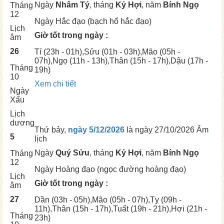
Ngày
Nhâm Tý
, tháng
Kỷ Hợi
, năm
Bính Ngọ
Tháng
12
Ngày
Hắc đạo (bạch hổ hắc đạo)
Lịch
Giờ tốt trong ngày :
âm
26
Tí
(23h - 01h),
Sửu
(01h - 03h),
Mão
(05h -
07h),
Ngọ
(11h - 13h),
Thân
(15h - 17h),
Dậu
(17h -
Tháng
19h)
10
Xem chi tiết
Ngày
Xấu
Lịch
dương
Thứ bảy,
ngày 5/12/2026
là ngày
27/10/2026 Âm
5
lịch
Ngày
Quý Sửu
, tháng
Kỷ Hợi
, năm
Bính Ngọ
Tháng
12
Ngày
Hoàng đạo (ngọc đường hoàng đạo)
Lịch
Giờ tốt trong ngày :
âm
27
Dần
(03h - 05h),
Mão
(05h - 07h),
Tỵ
(09h -
11h),
Thân
(15h - 17h),
Tuất
(19h - 21h),
Hợi
(21h -
Tháng
23h)