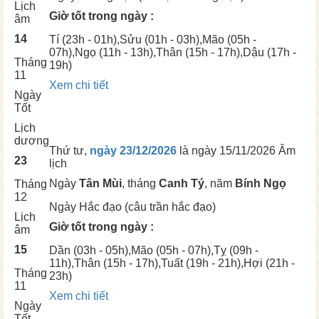
Lịch
Giờ tốt trong ngày :
âm
14
Tí
(23h - 01h),
Sửu
(01h - 03h),
Mão
(05h -
07h),
Ngọ
(11h - 13h),
Thân
(15h - 17h),
Dậu
(17h -
Tháng
19h)
11
Xem chi tiết
Ngày
Tốt
Lịch
dương
Thứ tư,
ngày 23/12/2026
là ngày
15/11/2026 Âm
23
lịch
Ngày
Tân Mùi
, tháng
Canh Tý
, năm
Bính Ngọ
Tháng
12
Ngày
Hắc đạo (câu trần hắc đạo)
Lịch
Giờ tốt trong ngày :
âm
15
Dần
(03h - 05h),
Mão
(05h - 07h),
Tỵ
(09h -
11h),
Thân
(15h - 17h),
Tuất
(19h - 21h),
Hợi
(21h -
Tháng
23h)
11
Xem chi tiết
Ngày
Tốt