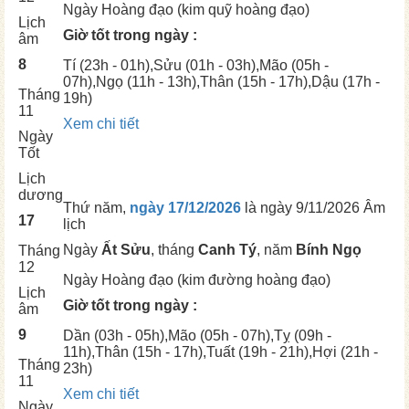
Ngày
Hoàng đạo (kim quỹ hoàng đạo)
Lịch
Giờ tốt trong ngày :
âm
8
Tí
(23h - 01h),
Sửu
(01h - 03h),
Mão
(05h -
07h),
Ngọ
(11h - 13h),
Thân
(15h - 17h),
Dậu
(17h -
Tháng
19h)
11
Xem chi tiết
Ngày
Tốt
Lịch
dương
Thứ năm,
ngày 17/12/2026
là ngày
9/11/2026 Âm
17
lịch
Ngày
Ất Sửu
, tháng
Canh Tý
, năm
Bính Ngọ
Tháng
12
Ngày
Hoàng đạo (kim đường hoàng đạo)
Lịch
Giờ tốt trong ngày :
âm
9
Dần
(03h - 05h),
Mão
(05h - 07h),
Tỵ
(09h -
11h),
Thân
(15h - 17h),
Tuất
(19h - 21h),
Hợi
(21h -
Tháng
23h)
11
Xem chi tiết
Ngày