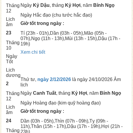
Ngày
Kỷ Dậu
, tháng
Kỷ Hợi
, năm
Bính Ngọ
Tháng
12
Ngày
Hắc đạo (chu tước hắc đạo)
Lịch
Giờ tốt trong ngày :
âm
23
Tí
(23h - 01h),
Dần
(03h - 05h),
Mão
(05h -
07h),
Ngọ
(11h - 13h),
Mùi
(13h - 15h),
Dậu
(17h -
Tháng
19h)
10
Xem chi tiết
Ngày
Tốt
Lịch
dương
Thứ tư,
ngày 2/12/2026
là ngày
24/10/2026 Âm
2
lịch
Ngày
Canh Tuất
, tháng
Kỷ Hợi
, năm
Bính Ngọ
Tháng
12
Ngày
Hoàng đạo (kim quỹ hoàng đạo)
Lịch
Giờ tốt trong ngày :
âm
24
Dần
(03h - 05h),
Thìn
(07h - 09h),
Tỵ
(09h -
11h),
Thân
(15h - 17h),
Dậu
(17h - 19h),
Hợi
(21h -
Tháng
23h)