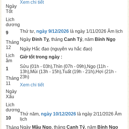
Xem chi tiết
Ngày
Tốt
Lịch
dương
Thứ tư,
ngày 9/12/2026
là ngày
1/11/2026 Âm lịch
9
Ngày
Đinh Tỵ
, tháng
Canh Tý
, năm
Bính Ngọ
Tháng
12
Ngày
Hắc đạo (nguyên vu hắc đạo)
Lịch
Giờ tốt trong ngày :
âm
Sửu
(01h - 03h),
Thìn
(07h - 09h),
Ngọ
(11h -
1
13h),
Mùi
(13h - 15h),
Tuất
(19h - 21h),
Hợi
(21h -
23h)
Tháng
11
Xem chi tiết
Ngày
Xấu
Lịch
dương
Thứ năm,
ngày 10/12/2026
là ngày
2/11/2026 Âm
10
lịch
Ngày
Mậu Ngọ
, tháng
Canh Tý
, năm
Bính Ngọ
Tháng