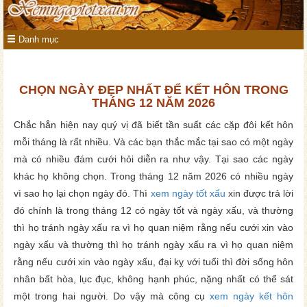
Danh mục
CHỌN NGÀY ĐẸP NHẤT ĐỂ KẾT HÔN TRONG
THÁNG 12 NĂM 2026
Chắc hẳn hiện nay quý vị đã biết tần suất các cặp đôi kết hôn
mỗi tháng là rất nhiều. Và các bạn thắc mắc tại sao có một ngày
mà có nhiều đám cưới hỏi diễn ra như vậy. Tại sao các ngày
khác họ không chọn. Trong tháng 12 năm 2026 có nhiều ngày
vì sao họ lại chọn ngày đó. Thì
xem ngày tốt xấu
xin được trả lời
đó chính là trong tháng 12 có ngày tốt và ngày xấu, và thường
thì họ tránh ngày xấu ra vì họ quan niệm rằng nếu cưới xin vào
ngày xấu và thường thì họ tránh ngày xấu ra vì họ quan niệm
rằng nếu cưới xin vào ngày xấu, đại kỵ với tuổi thì đời sống hôn
nhân bất hòa, lục đục, không hạnh phúc, nặng nhất có thể sát
một trong hai người. Do vậy mà công cụ
xem ngày kết hôn