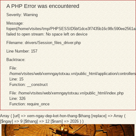
A PHP Error was encountered
Severity: Warning
Message:
fopen(/home/vtsites/tmp/PHPSESSID5bf1dce3f7435b16c98c590ee2561ab
failed to open stream: No space left on device
Filename: drivers/Session_files_driver.php
Line Number: 157
Backtrace:
File:
/home/vtsites/web/xemngaytotxau.vn/public_html/application/controller
Line: 15
Function: __construct
File: /home/vtsites/web/xemngaytotxau.vn/public_html/index.php
Line: 326
Function: require_once
Array ( [url] => xem-ngay-dep-ket-hon-thang-$thang [replace] => Array (
[$ngay] => 9 [$thang] => 12 [$nam] => 2026 ) )