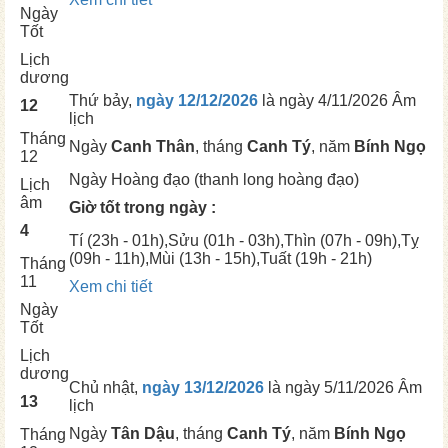
Ngày
Tốt
Lịch
dương
Thứ bảy,
ngày 12/12/2026
là ngày
4/11/2026 Âm
12
lịch
Tháng
Ngày
Canh Thân
, tháng
Canh Tý
, năm
Bính Ngọ
12
Ngày
Hoàng đạo (thanh long hoàng đạo)
Lịch
âm
Giờ tốt trong ngày :
4
Tí
(23h - 01h),
Sửu
(01h - 03h),
Thìn
(07h - 09h),
Tỵ
(09h - 11h),
Mùi
(13h - 15h),
Tuất
(19h - 21h)
Tháng
11
Xem chi tiết
Ngày
Tốt
Lịch
dương
Chủ nhật,
ngày 13/12/2026
là ngày
5/11/2026 Âm
13
lịch
Ngày
Tân Dậu
, tháng
Canh Tý
, năm
Bính Ngọ
Tháng