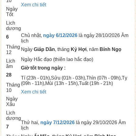
10
Xem chi tiết
Ngày
Tốt
Lịch
dương
Chủ nhật,
ngày 6/12/2026
là ngày
28/10/2026 Âm
6
lịch
Tháng
Ngày
Giáp Dần
, tháng
Kỷ Hợi
, năm
Bính Ngọ
12
Ngày
Hắc đạo (thiên lao hắc đạo)
Lịch
âm
Giờ tốt trong ngày :
28
Tí
(23h - 01h),
Sửu
(01h - 03h),
Thìn
(07h - 09h),
Tỵ
(09h - 11h),
Mùi
(13h - 15h),
Tuất
(19h - 21h)
Tháng
10
Xem chi tiết
Ngày
Xấu
Lịch
dương
Thứ hai,
ngày 7/12/2026
là ngày
29/10/2026 Âm
7
lịch