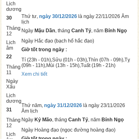
Lịch
dương
Thứ tư,
ngày 30/12/2026
là ngày
22/11/2026 Âm
30
lịch
Tháng
Ngày
Mậu Dần
, tháng
Canh Tý
, năm
Bính Ngọ
12
Ngày
Hắc đạo (bạch hổ hắc đạo)
Lịch
âm
Giờ tốt trong ngày :
22
Tí
(23h - 01h),
Sửu
(01h - 03h),
Thìn
(07h - 09h),
Tỵ
(09h - 11h),
Mùi
(13h - 15h),
Tuất
(19h - 21h)
Tháng
11
Xem chi tiết
Ngày
Xấu
Lịch
dương
Thứ năm,
ngày 31/12/2026
là ngày
23/11/2026
31
Âm lịch
Ngày
Kỷ Mão
, tháng
Canh Tý
, năm
Bính Ngọ
Tháng
12
Ngày
Hoàng đạo (ngọc đường hoàng đạo)
Lịch
Giờ tốt trong ngày :