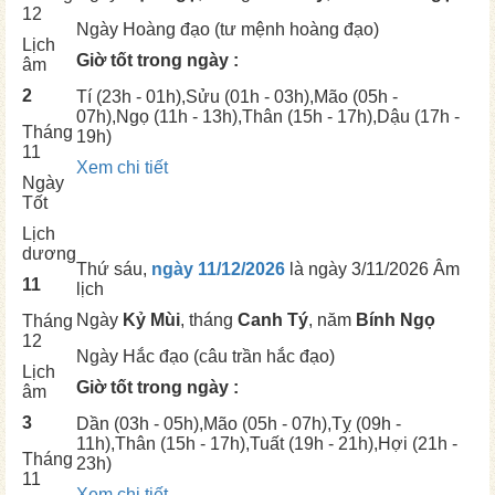
12
Ngày
Hoàng đạo (tư mệnh hoàng đạo)
Lịch
Giờ tốt trong ngày :
âm
2
Tí
(23h - 01h),
Sửu
(01h - 03h),
Mão
(05h -
07h),
Ngọ
(11h - 13h),
Thân
(15h - 17h),
Dậu
(17h -
Tháng
19h)
11
Xem chi tiết
Ngày
Tốt
Lịch
dương
Thứ sáu,
ngày 11/12/2026
là ngày
3/11/2026 Âm
11
lịch
Ngày
Kỷ Mùi
, tháng
Canh Tý
, năm
Bính Ngọ
Tháng
12
Ngày
Hắc đạo (câu trần hắc đạo)
Lịch
Giờ tốt trong ngày :
âm
3
Dần
(03h - 05h),
Mão
(05h - 07h),
Tỵ
(09h -
11h),
Thân
(15h - 17h),
Tuất
(19h - 21h),
Hợi
(21h -
Tháng
23h)
11
Xem chi tiết