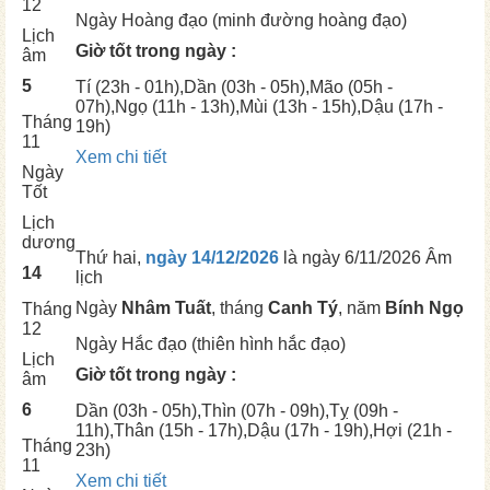
12
Ngày
Hoàng đạo (minh đường hoàng đạo)
Lịch
Giờ tốt trong ngày :
âm
5
Tí
(23h - 01h),
Dần
(03h - 05h),
Mão
(05h -
07h),
Ngọ
(11h - 13h),
Mùi
(13h - 15h),
Dậu
(17h -
Tháng
19h)
11
Xem chi tiết
Ngày
Tốt
Lịch
dương
Thứ hai,
ngày 14/12/2026
là ngày
6/11/2026 Âm
14
lịch
Ngày
Nhâm Tuất
, tháng
Canh Tý
, năm
Bính Ngọ
Tháng
12
Ngày
Hắc đạo (thiên hình hắc đạo)
Lịch
Giờ tốt trong ngày :
âm
6
Dần
(03h - 05h),
Thìn
(07h - 09h),
Tỵ
(09h -
11h),
Thân
(15h - 17h),
Dậu
(17h - 19h),
Hợi
(21h -
Tháng
23h)
11
Xem chi tiết