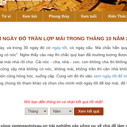
Tử vi
Xem bói
Phong thủy
Xem tuổi
Kiến Thức 
 NGÀY ĐỔ TRẦN LỢP MÁI TRONG THÁNG 10 NĂM 
ày, và trong 30 ngày đó có
ngày tốt
, có ngày xấu. Mà chắc hẳn qu
g có nóc". Nghe thấy câu này thì chắc quý bạn đã mường tượng được
cái mái nhà rồi chứ. Cái nóc - cha, nhà - con, con không cha thì khô
 cũng vậy nhà không có nóc, không mái, không trần thì căn nhà kh
ộn cũng hỏng hóc, xuống cấp. Cùng với đó thì việc
xem ngày tốt đổ t
ng chúng tôi tham khảo và chọn cho mình một ngày tốt để lợp mái, đổ
Mời bạn điền thông tin và nhận kết quả tốt nhất!
Xem kết quả
 cùng xemngaytotxau.vn trải nghiệm các công cụ về chủ đề làm