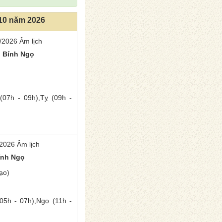
 10 năm 2026
/2026 Âm lịch
m
Bính Ngọ
(07h - 09h),
Tỵ
(09h -
2026 Âm lịch
ính Ngọ
ạo)
05h - 07h),
Ngọ
(11h -