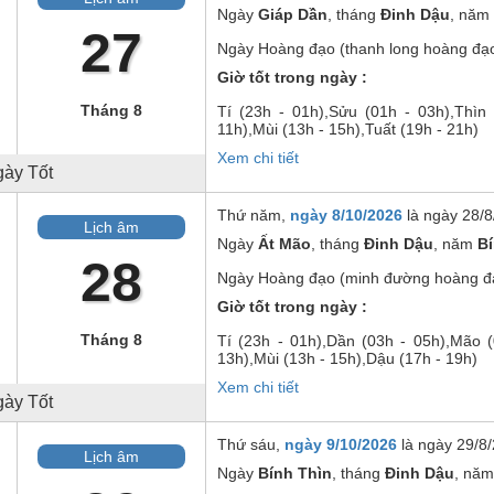
Ngày
Giáp Dần
, tháng
Đinh Dậu
, năm
27
Ngày
Hoàng đạo (thanh long hoàng đạ
Giờ tốt trong ngày :
Tháng 8
Tí
(23h - 01h),
Sửu
(01h - 03h),
Thìn
11h),
Mùi
(13h - 15h),
Tuất
(19h - 21h)
Xem chi tiết
ày Tốt
Thứ năm,
ngày 8/10/2026
là ngày
28/8
Lịch âm
Ngày
Ất Mão
, tháng
Đinh Dậu
, năm
B
28
Ngày
Hoàng đạo (minh đường hoàng đ
Giờ tốt trong ngày :
Tháng 8
Tí
(23h - 01h),
Dần
(03h - 05h),
Mão
(
13h),
Mùi
(13h - 15h),
Dậu
(17h - 19h)
Xem chi tiết
ày Tốt
Thứ sáu,
ngày 9/10/2026
là ngày
29/8/
Lịch âm
Ngày
Bính Thìn
, tháng
Đinh Dậu
, nă