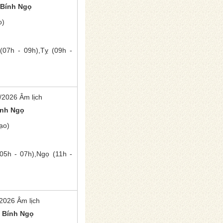
Bính Ngọ
o)
(07h - 09h),
Tỵ
(09h -
/2026 Âm lịch
ính Ngọ
ạo)
05h - 07h),
Ngọ
(11h -
2026 Âm lịch
m
Bính Ngọ