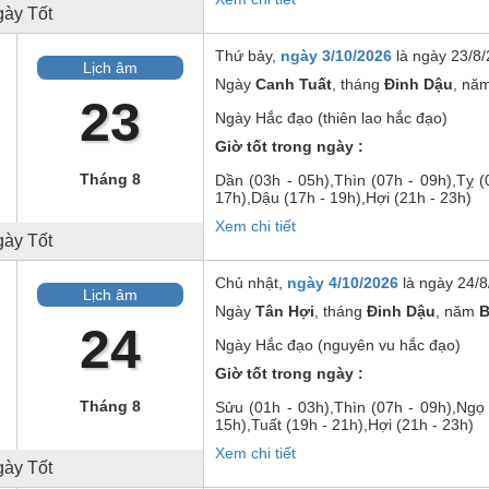
ày Tốt
Thứ bảy,
ngày 3/10/2026
là ngày
23/8/
Lịch âm
Ngày
Canh Tuất
, tháng
Đinh Dậu
, nă
23
Ngày
Hắc đạo (thiên lao hắc đạo)
Giờ tốt trong ngày :
Tháng 8
Dần
(03h - 05h),
Thìn
(07h - 09h),
Tỵ
(0
17h),
Dậu
(17h - 19h),
Hợi
(21h - 23h)
Xem chi tiết
ày Tốt
Chủ nhật,
ngày 4/10/2026
là ngày
24/8
Lịch âm
Ngày
Tân Hợi
, tháng
Đinh Dậu
, năm
B
24
Ngày
Hắc đạo (nguyên vu hắc đạo)
Giờ tốt trong ngày :
Tháng 8
Sửu
(01h - 03h),
Thìn
(07h - 09h),
Ngọ
15h),
Tuất
(19h - 21h),
Hợi
(21h - 23h)
Xem chi tiết
ày Tốt