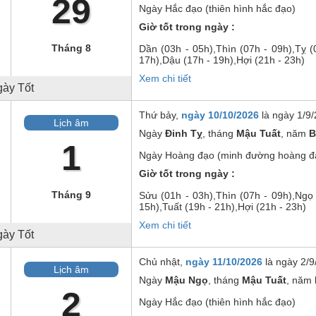
29
Ngày
Hắc đạo (thiên hình hắc đạo)
Giờ tốt trong ngày :
Tháng 8
Dần
(03h - 05h),
Thìn
(07h - 09h),
Tỵ
(0
17h),
Dậu
(17h - 19h),
Hợi
(21h - 23h)
Xem chi tiết
ày Tốt
Thứ bảy,
ngày 10/10/2026
là ngày
1/9/
Lịch âm
Ngày
Đinh Tỵ
, tháng
Mậu Tuất
, năm
B
1
Ngày
Hoàng đạo (minh đường hoàng đ
Giờ tốt trong ngày :
Tháng 9
Sửu
(01h - 03h),
Thìn
(07h - 09h),
Ngọ
15h),
Tuất
(19h - 21h),
Hợi
(21h - 23h)
Xem chi tiết
ày Tốt
Chủ nhật,
ngày 11/10/2026
là ngày
2/9
Lịch âm
Ngày
Mậu Ngọ
, tháng
Mậu Tuất
, năm
2
Ngày
Hắc đạo (thiên hình hắc đạo)