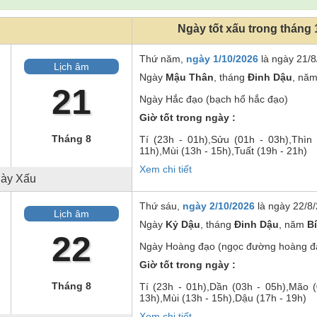
Ngày tốt xấu trong tháng
Thứ năm,
ngày 1/10/2026
là ngày
21/8
Lịch âm
Ngày
Mậu Thân
, tháng
Đinh Dậu
, nă
21
Ngày
Hắc đạo (bạch hổ hắc đạo)
Giờ tốt trong ngày :
Tháng 8
Tí
(23h - 01h),
Sửu
(01h - 03h),
Thìn
11h),
Mùi
(13h - 15h),
Tuất
(19h - 21h)
Xem chi tiết
ày Xấu
Thứ sáu,
ngày 2/10/2026
là ngày
22/8/
Lịch âm
Ngày
Kỷ Dậu
, tháng
Đinh Dậu
, năm
B
22
Ngày
Hoàng đạo (ngọc đường hoàng đ
Giờ tốt trong ngày :
Tháng 8
Tí
(23h - 01h),
Dần
(03h - 05h),
Mão
(
13h),
Mùi
(13h - 15h),
Dậu
(17h - 19h)
Xem chi tiết