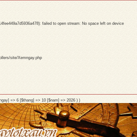
e449a7d5936a478): failed to open stream: No space left on device
ollers/site/Xemngay.php
[$ngay] => 6 [$thang] => 10 [$nam] => 2026 ) )