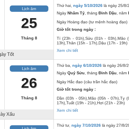
Thứ hai,
ngày 5/10/2026
là ngày
25/8/
Lịch âm
Ngày
Nhâm Tý
, tháng
Đinh Dậu
, năm
25
Ngày
Hoàng đạo (tư mệnh hoàng đạo)
Giờ tốt trong ngày :
Tháng 8
Tí
(23h - 01h),
Sửu
(01h - 03h),
Mão
(
13h),
Thân
(15h - 17h),
Dậu
(17h - 19h)
Xem chi tiết
ày Tốt
Thứ ba,
ngày 6/10/2026
là ngày
26/8/2
Lịch âm
Ngày
Quý Sửu
, tháng
Đinh Dậu
, năm
26
Ngày
Hắc đạo (câu trần hắc đạo)
Giờ tốt trong ngày :
Tháng 8
Dần
(03h - 05h),
Mão
(05h - 07h),
Tỵ
(0
17h),
Tuất
(19h - 21h),
Hợi
(21h - 23h)
Xem chi tiết
ày Xấu
Thứ tư,
ngày 7/10/2026
là ngày
27/8/2
Lịch âm