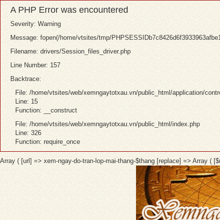
A PHP Error was encountered
Severity: Warning
Message: fopen(/home/vtsites/tmp/PHPSESSIDb7c8426d6f3933963afbe14fe
Filename: drivers/Session_files_driver.php
Line Number: 157
Backtrace:
File: /home/vtsites/web/xemngaytotxau.vn/public_html/application/contr
Line: 15
Function: __construct
File: /home/vtsites/web/xemngaytotxau.vn/public_html/index.php
Line: 326
Function: require_once
Array ( [url] => xem-ngay-do-tran-lop-mai-thang-$thang [replace] => Array ( 