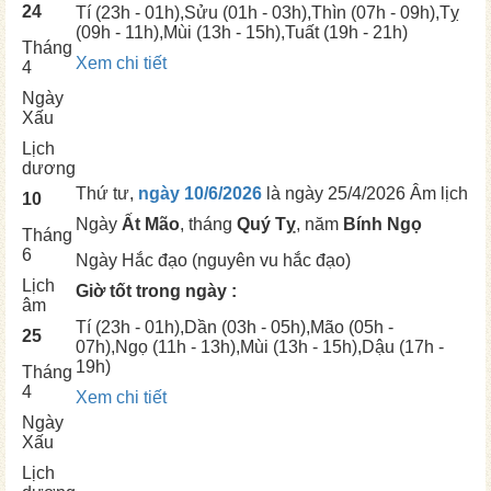
24
Tí
(23h - 01h),
Sửu
(01h - 03h),
Thìn
(07h - 09h),
Tỵ
(09h - 11h),
Mùi
(13h - 15h),
Tuất
(19h - 21h)
Tháng
Xem chi tiết
4
Ngày
Xấu
Lịch
dương
Thứ tư,
ngày 10/6/2026
là ngày
25/4/2026 Âm lịch
10
Ngày
Ất Mão
, tháng
Quý Tỵ
, năm
Bính Ngọ
Tháng
6
Ngày
Hắc đạo (nguyên vu hắc đạo)
Lịch
Giờ tốt trong ngày :
âm
Tí
(23h - 01h),
Dần
(03h - 05h),
Mão
(05h -
25
07h),
Ngọ
(11h - 13h),
Mùi
(13h - 15h),
Dậu
(17h -
19h)
Tháng
4
Xem chi tiết
Ngày
Xấu
Lịch