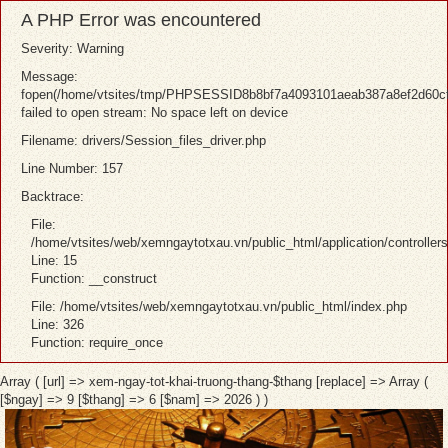
A PHP Error was encountered
Severity: Warning
Message:
fopen(/home/vtsites/tmp/PHPSESSID8b8bf7a4093101aeab387a8ef2d60cf
failed to open stream: No space left on device
Filename: drivers/Session_files_driver.php
Line Number: 157
Backtrace:
File:
/home/vtsites/web/xemngaytotxau.vn/public_html/application/controller
Line: 15
Function: __construct
File: /home/vtsites/web/xemngaytotxau.vn/public_html/index.php
Line: 326
Function: require_once
Array ( [url] => xem-ngay-tot-khai-truong-thang-$thang [replace] => Array (
[$ngay] => 9 [$thang] => 6 [$nam] => 2026 ) )