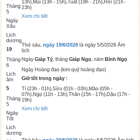
13h),
Mùi
(13h - 15h),
Tuất
(19h - 21h),
Hợi
(21h -
Tháng
23h)
5
Xem chi tiết
Ngày
Xấu
Lịch
dương
Thứ sáu,
ngày 19/6/2026
là ngày
5/5/2026 Âm
19
lịch
Ngày
Giáp Tý
, tháng
Giáp Ngọ
, năm
Bính Ngọ
Tháng
6
Ngày
Hoàng đạo (kim quỹ hoàng đạo)
Lịch
Giờ tốt trong ngày :
âm
5
Tí
(23h - 01h),
Sửu
(01h - 03h),
Mão
(05h -
07h),
Ngọ
(11h - 13h),
Thân
(15h - 17h),
Dậu
(17h -
Tháng
19h)
5
Xem chi tiết
Ngày
Tốt
Lịch
dương