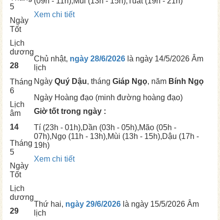
(09h - 11h),
Mùi
(13h - 15h),
Tuất
(19h - 21h)
5
Xem chi tiết
Ngày
Tốt
Lịch
dương
Chủ nhật,
ngày 28/6/2026
là ngày
14/5/2026 Âm
28
lịch
Ngày
Quý Dậu
, tháng
Giáp Ngọ
, năm
Bính Ngọ
Tháng
6
Ngày
Hoàng đạo (minh đường hoàng đạo)
Lịch
Giờ tốt trong ngày :
âm
14
Tí
(23h - 01h),
Dần
(03h - 05h),
Mão
(05h -
07h),
Ngọ
(11h - 13h),
Mùi
(13h - 15h),
Dậu
(17h -
Tháng
19h)
5
Xem chi tiết
Ngày
Tốt
Lịch
dương
Thứ hai,
ngày 29/6/2026
là ngày
15/5/2026 Âm
29
lịch