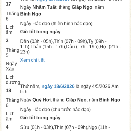
17
Ngày
Nhâm Tuất
, tháng
Giáp Ngọ
, năm
Tháng
Bính Ngọ
6
Ngày
Hắc đạo (thiên hình hắc đạo)
Lịch
Giờ tốt trong ngày :
âm
3
Dần
(03h - 05h),
Thìn
(07h - 09h),
Tỵ
(09h -
11h),
Thân
(15h - 17h),
Dậu
(17h - 19h),
Hợi
(21h -
Tháng
23h)
5
Xem chi tiết
Ngày
Xấu
Lịch
dương
Thứ năm,
ngày 18/6/2026
là ngày
4/5/2026 Âm
18
lịch
Ngày
Quý Hợi
, tháng
Giáp Ngọ
, năm
Bính Ngọ
Tháng
6
Ngày
Hắc đạo (chu tước hắc đạo)
Lịch
Giờ tốt trong ngày :
âm
4
Sửu
(01h - 03h),
Thìn
(07h - 09h),
Ngọ
(11h -