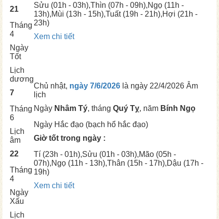
Sửu
(01h - 03h),
Thìn
(07h - 09h),
Ngọ
(11h -
21
13h),
Mùi
(13h - 15h),
Tuất
(19h - 21h),
Hợi
(21h -
23h)
Tháng
4
Xem chi tiết
Ngày
Tốt
Lịch
dương
Chủ nhật,
ngày 7/6/2026
là ngày
22/4/2026 Âm
7
lịch
Ngày
Nhâm Tý
, tháng
Quý Tỵ
, năm
Bính Ngọ
Tháng
6
Ngày
Hắc đạo (bạch hổ hắc đạo)
Lịch
Giờ tốt trong ngày :
âm
22
Tí
(23h - 01h),
Sửu
(01h - 03h),
Mão
(05h -
07h),
Ngọ
(11h - 13h),
Thân
(15h - 17h),
Dậu
(17h -
Tháng
19h)
4
Xem chi tiết
Ngày
Xấu
Lịch