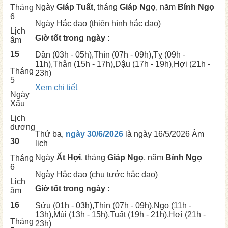
Ngày
Giáp Tuất
, tháng
Giáp Ngọ
, năm
Bính Ngọ
Tháng
6
Ngày
Hắc đạo (thiên hình hắc đạo)
Lịch
Giờ tốt trong ngày :
âm
15
Dần
(03h - 05h),
Thìn
(07h - 09h),
Tỵ
(09h -
11h),
Thân
(15h - 17h),
Dậu
(17h - 19h),
Hợi
(21h -
Tháng
23h)
5
Xem chi tiết
Ngày
Xấu
Lịch
dương
Thứ ba,
ngày 30/6/2026
là ngày
16/5/2026 Âm
30
lịch
Ngày
Ất Hợi
, tháng
Giáp Ngọ
, năm
Bính Ngọ
Tháng
6
Ngày
Hắc đạo (chu tước hắc đạo)
Lịch
Giờ tốt trong ngày :
âm
16
Sửu
(01h - 03h),
Thìn
(07h - 09h),
Ngọ
(11h -
13h),
Mùi
(13h - 15h),
Tuất
(19h - 21h),
Hợi
(21h -
Tháng
23h)