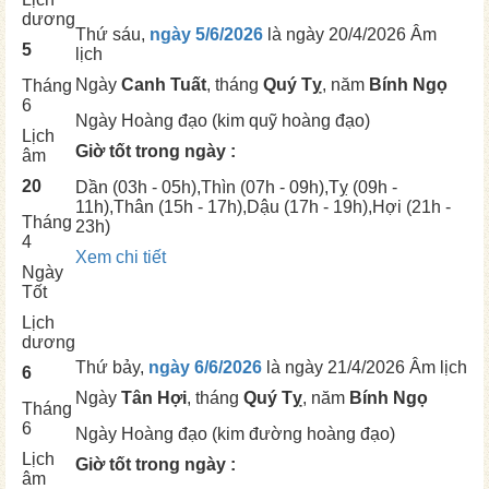
dương
Thứ sáu,
ngày 5/6/2026
là ngày
20/4/2026 Âm
5
lịch
Ngày
Canh Tuất
, tháng
Quý Tỵ
, năm
Bính Ngọ
Tháng
6
Ngày
Hoàng đạo (kim quỹ hoàng đạo)
Lịch
Giờ tốt trong ngày :
âm
20
Dần
(03h - 05h),
Thìn
(07h - 09h),
Tỵ
(09h -
11h),
Thân
(15h - 17h),
Dậu
(17h - 19h),
Hợi
(21h -
Tháng
23h)
4
Xem chi tiết
Ngày
Tốt
Lịch
dương
Thứ bảy,
ngày 6/6/2026
là ngày
21/4/2026 Âm lịch
6
Ngày
Tân Hợi
, tháng
Quý Tỵ
, năm
Bính Ngọ
Tháng
6
Ngày
Hoàng đạo (kim đường hoàng đạo)
Lịch
Giờ tốt trong ngày :
âm