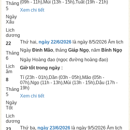
(09h - 11h),
Mùi
(13h - 15h),
Tuất
(19h - 21h)
Tháng
5
Xem chi tiết
Ngày
Xấu
Lịch
dương
Thứ hai,
ngày 22/6/2026
là ngày
8/5/2026 Âm lịch
22
Ngày
Đinh Mão
, tháng
Giáp Ngọ
, năm
Bính Ngọ
Tháng
6
Ngày
Hoàng đạo (ngọc đường hoàng đạo)
Lịch
Giờ tốt trong ngày :
âm
Tí
(23h - 01h),
Dần
(03h - 05h),
Mão
(05h -
8
07h),
Ngọ
(11h - 13h),
Mùi
(13h - 15h),
Dậu
(17h -
19h)
Tháng
5
Xem chi tiết
Ngày
Tốt
Lịch
dương
Thứ ba,
ngày 23/6/2026
là ngày
9/5/2026 Âm lịch
23