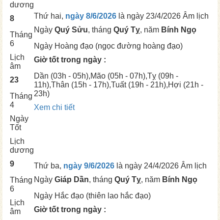
dương
Thứ hai,
ngày 8/6/2026
là ngày
23/4/2026 Âm lịch
8
Ngày
Quý Sửu
, tháng
Quý Tỵ
, năm
Bính Ngọ
Tháng
6
Ngày
Hoàng đạo (ngọc đường hoàng đạo)
Lịch
Giờ tốt trong ngày :
âm
Dần
(03h - 05h),
Mão
(05h - 07h),
Tỵ
(09h -
23
11h),
Thân
(15h - 17h),
Tuất
(19h - 21h),
Hợi
(21h -
23h)
Tháng
4
Xem chi tiết
Ngày
Tốt
Lịch
dương
9
Thứ ba,
ngày 9/6/2026
là ngày
24/4/2026 Âm lịch
Ngày
Giáp Dần
, tháng
Quý Tỵ
, năm
Bính Ngọ
Tháng
6
Ngày
Hắc đạo (thiên lao hắc đạo)
Lịch
Giờ tốt trong ngày :
âm