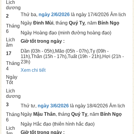
Lịch
dương
Thứ ba,
ngày 2/6/2026
là ngày
17/4/2026 Âm lịch
2
Ngày
Đinh Mùi
, tháng
Quý Tỵ
, năm
Bính Ngọ
Tháng
6
Ngày
Hoàng đạo (minh đường hoàng đạo)
Lịch
Giờ tốt trong ngày :
âm
Dần
(03h - 05h),
Mão
(05h - 07h),
Tỵ
(09h -
17
11h),
Thân
(15h - 17h),
Tuất
(19h - 21h),
Hợi
(21h -
23h)
Tháng
4
Xem chi tiết
Ngày
Tốt
Lịch
dương
3
Thứ tư,
ngày 3/6/2026
là ngày
18/4/2026 Âm lịch
Ngày
Mậu Thân
, tháng
Quý Tỵ
, năm
Bính Ngọ
Tháng
6
Ngày
Hắc đạo (thiên hình hắc đạo)
Lịch
Giờ tốt trong ngày :
âm