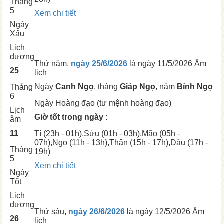
Tháng
5
Xem chi tiết
Ngày
Xấu
Lịch
dương
Thứ năm,
ngày 25/6/2026
là ngày
11/5/2026 Âm
25
lịch
Ngày
Canh Ngọ
, tháng
Giáp Ngọ
, năm
Bính Ngọ
Tháng
6
Ngày
Hoàng đạo (tư mệnh hoàng đạo)
Lịch
Giờ tốt trong ngày :
âm
11
Tí
(23h - 01h),
Sửu
(01h - 03h),
Mão
(05h -
07h),
Ngọ
(11h - 13h),
Thân
(15h - 17h),
Dậu
(17h -
Tháng
19h)
5
Xem chi tiết
Ngày
Tốt
Lịch
dương
Thứ sáu,
ngày 26/6/2026
là ngày
12/5/2026 Âm
26
lịch