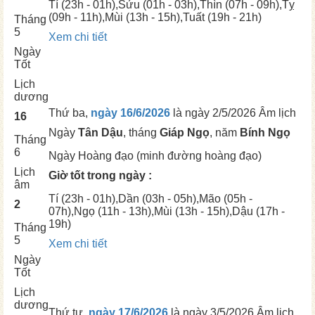
Tí
(23h - 01h),
Sửu
(01h - 03h),
Thìn
(07h - 09h),
Tỵ
(09h - 11h),
Mùi
(13h - 15h),
Tuất
(19h - 21h)
Tháng
5
Xem chi tiết
Ngày
Tốt
Lịch
dương
Thứ ba,
ngày 16/6/2026
là ngày
2/5/2026 Âm lịch
16
Ngày
Tân Dậu
, tháng
Giáp Ngọ
, năm
Bính Ngọ
Tháng
6
Ngày
Hoàng đạo (minh đường hoàng đạo)
Lịch
Giờ tốt trong ngày :
âm
Tí
(23h - 01h),
Dần
(03h - 05h),
Mão
(05h -
2
07h),
Ngọ
(11h - 13h),
Mùi
(13h - 15h),
Dậu
(17h -
19h)
Tháng
5
Xem chi tiết
Ngày
Tốt
Lịch
dương
Thứ tư,
ngày 17/6/2026
là ngày
3/5/2026 Âm lịch