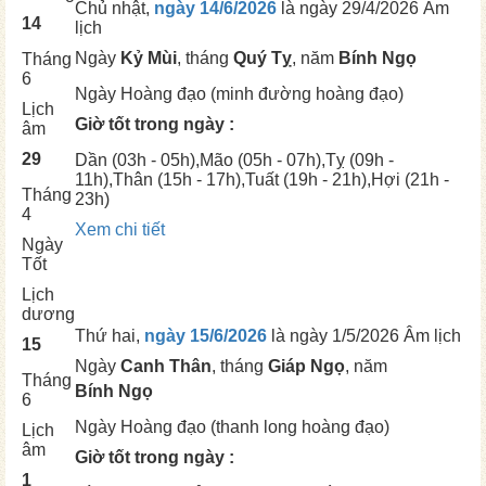
Chủ nhật,
ngày 14/6/2026
là ngày
29/4/2026 Âm
14
lịch
Ngày
Kỷ Mùi
, tháng
Quý Tỵ
, năm
Bính Ngọ
Tháng
6
Ngày
Hoàng đạo (minh đường hoàng đạo)
Lịch
Giờ tốt trong ngày :
âm
29
Dần
(03h - 05h),
Mão
(05h - 07h),
Tỵ
(09h -
11h),
Thân
(15h - 17h),
Tuất
(19h - 21h),
Hợi
(21h -
Tháng
23h)
4
Xem chi tiết
Ngày
Tốt
Lịch
dương
Thứ hai,
ngày 15/6/2026
là ngày
1/5/2026 Âm lịch
15
Ngày
Canh Thân
, tháng
Giáp Ngọ
, năm
Tháng
Bính Ngọ
6
Ngày
Hoàng đạo (thanh long hoàng đạo)
Lịch
âm
Giờ tốt trong ngày :
1