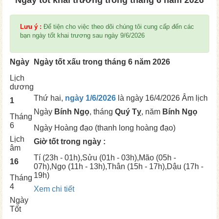
Ngày tốt khai trương trong tháng 6 năm 2026
Lưu ý :
Để tiện cho việc theo dõi chúng tôi cung cấp đến các
bạn ngày tốt khai trương sau ngày 9/6/2026
Ngày
Ngày tốt xấu trong tháng 6 năm 2026
Lịch
dương
Thứ hai,
ngày 1/6/2026
là ngày
16/4/2026 Âm lịch
1
Ngày
Bính Ngọ
, tháng
Quý Tỵ
, năm
Bính Ngọ
Tháng
6
Ngày
Hoàng đạo (thanh long hoàng đạo)
Lịch
Giờ tốt trong ngày :
âm
Tí
(23h - 01h),
Sửu
(01h - 03h),
Mão
(05h -
16
07h),
Ngọ
(11h - 13h),
Thân
(15h - 17h),
Dậu
(17h -
19h)
Tháng
4
Xem chi tiết
Ngày
Tốt