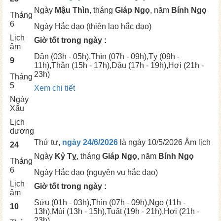
Ngày
Mậu Thìn
, tháng
Giáp Ngọ
, năm
Bính Ngọ
Tháng
6
Ngày
Hắc đạo (thiên lao hắc đạo)
Lịch
Giờ tốt trong ngày :
âm
Dần
(03h - 05h),
Thìn
(07h - 09h),
Tỵ
(09h -
9
11h),
Thân
(15h - 17h),
Dậu
(17h - 19h),
Hợi
(21h -
23h)
Tháng
5
Xem chi tiết
Ngày
Xấu
Lịch
dương
Thứ tư,
ngày 24/6/2026
là ngày
10/5/2026 Âm lịch
24
Ngày
Kỷ Tỵ
, tháng
Giáp Ngọ
, năm
Bính Ngọ
Tháng
6
Ngày
Hắc đạo (nguyên vu hắc đạo)
Lịch
Giờ tốt trong ngày :
âm
Sửu
(01h - 03h),
Thìn
(07h - 09h),
Ngọ
(11h -
10
13h),
Mùi
(13h - 15h),
Tuất
(19h - 21h),
Hợi
(21h -
23h)