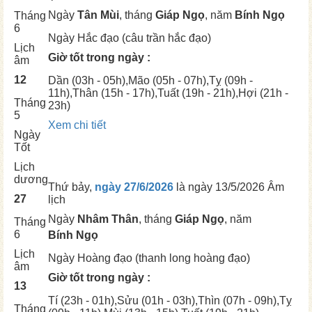
Ngày
Tân Mùi
, tháng
Giáp Ngọ
, năm
Bính Ngọ
Tháng
6
Ngày
Hắc đạo (câu trần hắc đạo)
Lịch
Giờ tốt trong ngày :
âm
12
Dần
(03h - 05h),
Mão
(05h - 07h),
Tỵ
(09h -
11h),
Thân
(15h - 17h),
Tuất
(19h - 21h),
Hợi
(21h -
Tháng
23h)
5
Xem chi tiết
Ngày
Tốt
Lịch
dương
Thứ bảy,
ngày 27/6/2026
là ngày
13/5/2026 Âm
27
lịch
Ngày
Nhâm Thân
, tháng
Giáp Ngọ
, năm
Tháng
6
Bính Ngọ
Lịch
Ngày
Hoàng đạo (thanh long hoàng đạo)
âm
Giờ tốt trong ngày :
13
Tí
(23h - 01h),
Sửu
(01h - 03h),
Thìn
(07h - 09h),
Tỵ
Tháng