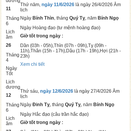
dương
Thứ năm,
ngày 11/6/2026
là ngày
26/4/2026 Âm
11
lịch
Ngày
Bính Thìn
, tháng
Quý Tỵ
, năm
Bính Ngọ
Tháng
6
Ngày
Hoàng đạo (tư mệnh hoàng đạo)
Lịch
Giờ tốt trong ngày :
âm
26
Dần
(03h - 05h),
Thìn
(07h - 09h),
Tỵ
(09h -
11h),
Thân
(15h - 17h),
Dậu
(17h - 19h),
Hợi
(21h -
Tháng
23h)
4
Xem chi tiết
Ngày
Tốt
Lịch
dương
Thứ sáu,
ngày 12/6/2026
là ngày
27/4/2026 Âm
12
lịch
Ngày
Đinh Tỵ
, tháng
Quý Tỵ
, năm
Bính Ngọ
Tháng
6
Ngày
Hắc đạo (câu trần hắc đạo)
Lịch
Giờ tốt trong ngày :
âm