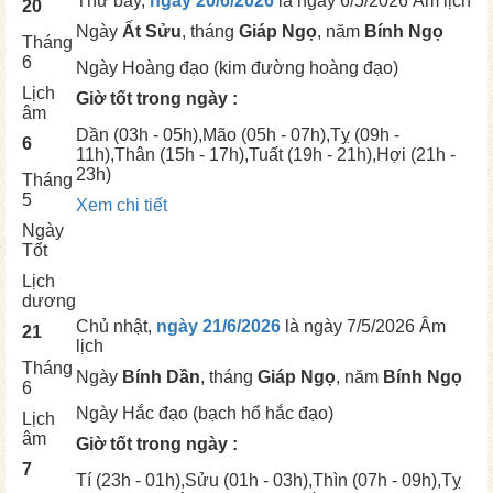
Thứ bảy,
ngày 20/6/2026
là ngày
6/5/2026 Âm lịch
20
Ngày
Ất Sửu
, tháng
Giáp Ngọ
, năm
Bính Ngọ
Tháng
6
Ngày
Hoàng đạo (kim đường hoàng đạo)
Lịch
Giờ tốt trong ngày :
âm
Dần
(03h - 05h),
Mão
(05h - 07h),
Tỵ
(09h -
6
11h),
Thân
(15h - 17h),
Tuất
(19h - 21h),
Hợi
(21h -
23h)
Tháng
5
Xem chi tiết
Ngày
Tốt
Lịch
dương
Chủ nhật,
ngày 21/6/2026
là ngày
7/5/2026 Âm
21
lịch
Tháng
Ngày
Bính Dần
, tháng
Giáp Ngọ
, năm
Bính Ngọ
6
Ngày
Hắc đạo (bạch hổ hắc đạo)
Lịch
âm
Giờ tốt trong ngày :
7
Tí
(23h - 01h),
Sửu
(01h - 03h),
Thìn
(07h - 09h),
Tỵ