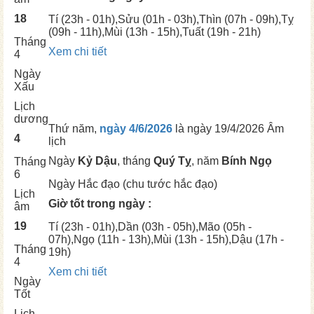
18
Tí
(23h - 01h),
Sửu
(01h - 03h),
Thìn
(07h - 09h),
Tỵ
(09h - 11h),
Mùi
(13h - 15h),
Tuất
(19h - 21h)
Tháng
Xem chi tiết
4
Ngày
Xấu
Lịch
dương
Thứ năm,
ngày 4/6/2026
là ngày
19/4/2026 Âm
4
lịch
Ngày
Kỷ Dậu
, tháng
Quý Tỵ
, năm
Bính Ngọ
Tháng
6
Ngày
Hắc đạo (chu tước hắc đạo)
Lịch
Giờ tốt trong ngày :
âm
19
Tí
(23h - 01h),
Dần
(03h - 05h),
Mão
(05h -
07h),
Ngọ
(11h - 13h),
Mùi
(13h - 15h),
Dậu
(17h -
Tháng
19h)
4
Xem chi tiết
Ngày
Tốt
Lịch