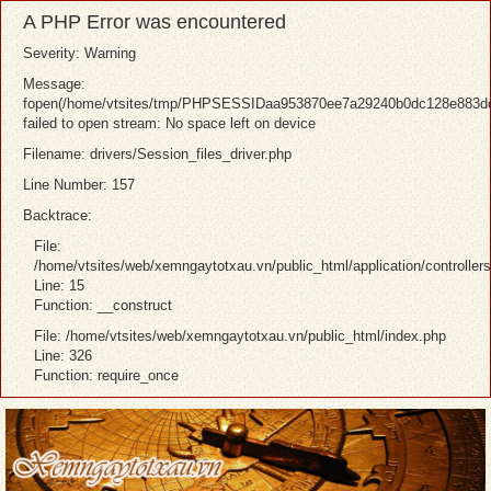
A PHP Error was encountered
Severity: Warning
Message:
fopen(/home/vtsites/tmp/PHPSESSIDaa953870ee7a29240b0dc128e883dd
failed to open stream: No space left on device
Filename: drivers/Session_files_driver.php
Line Number: 157
Backtrace:
File:
/home/vtsites/web/xemngaytotxau.vn/public_html/application/controller
Line: 15
Function: __construct
File: /home/vtsites/web/xemngaytotxau.vn/public_html/index.php
Line: 326
Function: require_once