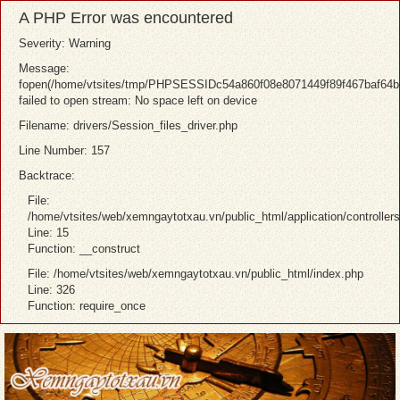
A PHP Error was encountered
Severity: Warning
Message:
fopen(/home/vtsites/tmp/PHPSESSIDc54a860f08e8071449f89f467baf64b
failed to open stream: No space left on device
Filename: drivers/Session_files_driver.php
Line Number: 157
Backtrace:
File:
/home/vtsites/web/xemngaytotxau.vn/public_html/application/controller
Line: 15
Function: __construct
File: /home/vtsites/web/xemngaytotxau.vn/public_html/index.php
Line: 326
Function: require_once