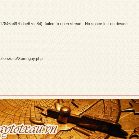
46a497bdae67cc84): failed to open stream: No space left on device
ollers/site/Xemngay.php