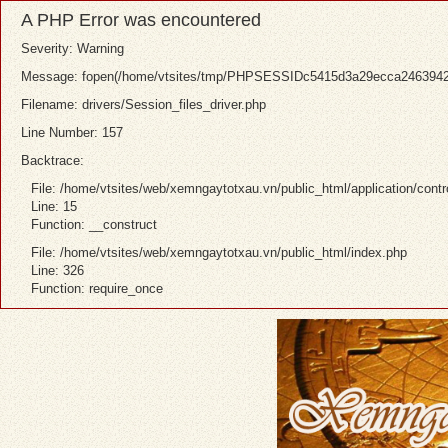
A PHP Error was encountered
Severity: Warning
Message: fopen(/home/vtsites/tmp/PHPSESSIDc5415d3a29ecca2463942f78
Filename: drivers/Session_files_driver.php
Line Number: 157
Backtrace:
File: /home/vtsites/web/xemngaytotxau.vn/public_html/application/contr
Line: 15
Function: __construct
File: /home/vtsites/web/xemngaytotxau.vn/public_html/index.php
Line: 326
Function: require_once