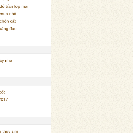
ổ trần lợp mái
 mua nhà
chôn cất
oàng đạo
ây nhà
cốc
2017
 thủy sim