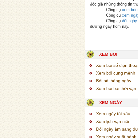
độc giả những thông tin th
Công cụ
xem bói 
Công cụ
xem ngà
Công cụ
đổi ngà
dương ngay hôm nay.
XEM BÓI
Xem bói số điện thoạ
Xem bói cung mệnh
Bói bài hàng ngày
Xem bói bài thời vận
XEM NGÀY
Xem ngày tốt xấu
Xem lịch vạn niên
Đổi ngày âm sang d
Xem ngày xuất hành