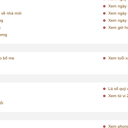
Xem ngày đ
 về nhà mới
Xem ngày
ng
Xem ngày 
c
Xem giờ h
ương
ợp bố mẹ
Xem tuổi x
Lá số quỷ 
Xem tử vi 
ổi
Xem phong