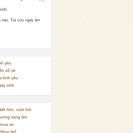
sinh.
m nào. Tra cứu ngày âm
nh yêu
ển số xe
i tình yêu
ày sinh
ết hôn, cưới hỏi
dương sang âm
mua xe
động thổ