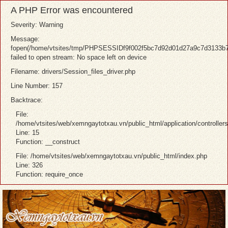
A PHP Error was encountered
Severity: Warning
Message:
fopen(/home/vtsites/tmp/PHPSESSIDf9f002f5bc7d92d01d27a9c7d3133b7
failed to open stream: No space left on device
Filename: drivers/Session_files_driver.php
Line Number: 157
Backtrace:
File:
/home/vtsites/web/xemngaytotxau.vn/public_html/application/controller
Line: 15
Function: __construct
File: /home/vtsites/web/xemngaytotxau.vn/public_html/index.php
Line: 326
Function: require_once