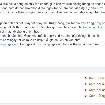
được coi là công cụ hữu ích có thể giúp bạn tra cứu những thông tin nhanh 
ng hoặc năm để bạn lựa chọn được ngày tốt để làm các việc đại sự như
cưới 
 tốt xấu của tháng - ngày nào - năm nào. Điền vào ô dưới đây ngay nhé.
Xem
hân tích chi tiết ngày tốt ngày xấu từng tháng, giờ tốt giờ xấu trong từng n
ngày tốt để thực hiện các dự định trong tương lai của mình.
Xemngaytotxau
ú vị khác về phong thủy như:
h
chính xác nhất. Đoạn vận mệnh trọn đời dựa trên ngày tháng năm sinh.
e
: Xem ngày tốt để mua xe hợp tuổi gia chủ chính xác nhất.
sang ngày âm
: Đổi ngày dương sang ngày âm bất cứ tháng nào, năm nào. 
i
Xem bói tì
Xem bói bi
Xem bói bà
Xem bói ng