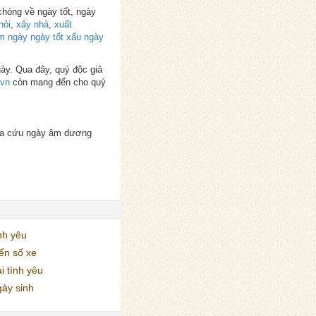
chóng về ngày tốt, ngày
hỏi
,
xây nhà
,
xuất
 ngày ngày tốt xấu ngày
gày. Qua đây, quý độc giả
.vn
còn mang đến cho quý
Tra cứu ngày âm dương
nh yêu
ển số xe
i tình yêu
ày sinh