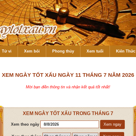
Tử vi
Xem bói
Phong thủy
Xem tuổi
Kiến Thức 
XEM NGÀY TỐT XẤU NGÀY 11 THÁNG 7 NĂM 2026
Mời bạn điền thông tin và nhận kết quả tốt nhất!
XEM NGÀY TỐT XẤU TRONG THÁNG 7
Xem theo ngày
Xem ngay