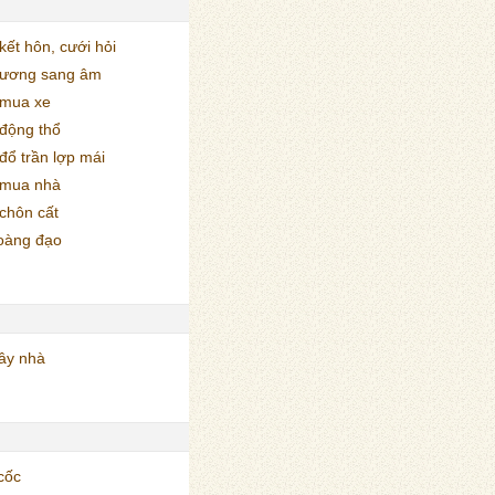
ết hôn, cưới hỏi
dương sang âm
mua xe
động thổ
ổ trần lợp mái
 mua nhà
chôn cất
oàng đạo
ây nhà
cốc