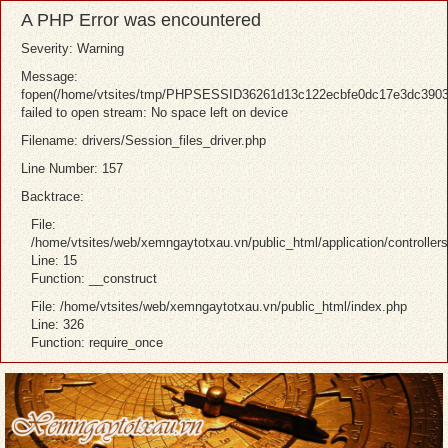
A PHP Error was encountered
Severity: Warning
Message:
fopen(/home/vtsites/tmp/PHPSESSID36261d13c122ecbfe0dc17e3dc3903
failed to open stream: No space left on device
Filename: drivers/Session_files_driver.php
Line Number: 157
Backtrace:
File:
/home/vtsites/web/xemngaytotxau.vn/public_html/application/controller
Line: 15
Function: __construct
File: /home/vtsites/web/xemngaytotxau.vn/public_html/index.php
Line: 326
Function: require_once