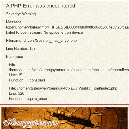
A PHP Error was encountered
Severity: Warning
Message:
fopen(/home/vtsites/tmp/PHPSESSID808f44d6808f8d0cc2d87e36f23fcaa
failed to open stream: No space left on device
Filename: drivers/Session_files_driver.php
Line Number: 157
Backtrace:
File:
/home/vtsites/web/xemngaytotxau.vn/public_html/application/controller
Line: 15
Function: __construct
File: /home/vtsites/web/xemngaytotxau.vn/public_html/index.php
Line: 326
Function: require_once