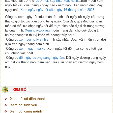
các việc đại sự như
cưới hỏi
,
xây nhà
,
xuất hành
...Bạn muốn xem
ngày tốt xấu của tháng - ngày nào - năm nào. Điền vào ô dưới đây
ngay nhé.
Xem ngày ngày tốt xấu ngày 16 tháng 1 năm 2025
Công cụ xem ngày tốt xấu phân tích chi tiết ngày tốt ngày xấu từng
tháng, giờ tốt giờ xấu trong từng ngày. Qua đây, quý độc giả hoàn
toàn có thể lựa chọn ngày tốt để thực hiện các dự định trong tương
lai của mình.
Xemngaytotxau.vn
còn mang đến cho quý độc giả
những thông tin thú vị khác về phong thủy như:
Công cụ
xem bói ngày sinh
chính xác nhất. Đoạn vận mệnh trọn đời
dựa trên ngày tháng năm sinh.
Công cụ
xem ngày mua xe
: Xem ngày tốt để mua xe hợp tuổi gia
chủ chính xác nhất.
Công cụ
đổi ngày dương sang ngày âm
: Đổi ngày dương sang ngày
âm bất cứ tháng nào, năm nào. Tra cứu ngày âm dương ngay hôm
nay.
XEM BÓI
Xem bói số điện thoại
Xem bói tình yêu
Xem bói cung mệnh