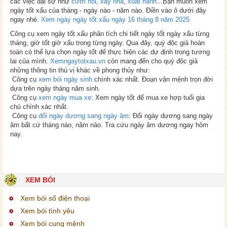
các việc đại sự như
cưới hỏi
,
xây nhà
,
xuất hành
...Bạn muốn xem
ngày tốt xấu của tháng - ngày nào - năm nào. Điền vào ô dưới đây
ngay nhé.
Xem ngày ngày tốt xấu ngày 16 tháng 8 năm 2025
Công cụ xem ngày tốt xấu phân tích chi tiết ngày tốt ngày xấu từng
tháng, giờ tốt giờ xấu trong từng ngày. Qua đây, quý độc giả hoàn
toàn có thể lựa chọn ngày tốt để thực hiện các dự định trong tương
lai của mình.
Xemngaytotxau.vn
còn mang đến cho quý độc giả
những thông tin thú vị khác về phong thủy như:
Công cụ
xem bói ngày sinh
chính xác nhất. Đoạn vận mệnh trọn đời
dựa trên ngày tháng năm sinh.
Công cụ
xem ngày mua xe
: Xem ngày tốt để mua xe hợp tuổi gia
chủ chính xác nhất.
Công cụ
đổi ngày dương sang ngày âm
: Đổi ngày dương sang ngày
âm bất cứ tháng nào, năm nào. Tra cứu ngày âm dương ngay hôm
nay.
XEM BÓI
Xem bói số điện thoại
Xem bói tình yêu
Xem bói cung mệnh