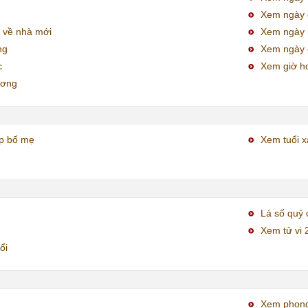
Xem ngày đ
 về nhà mới
Xem ngày
ng
Xem ngày 
c
Xem giờ h
ương
ợp bố mẹ
Xem tuổi x
Lá số quỷ 
Xem tử vi 
ổi
Xem phong