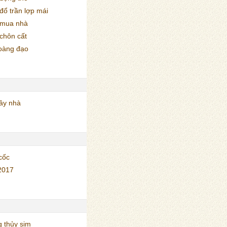
ổ trần lợp mái
 mua nhà
chôn cất
oàng đạo
ây nhà
cốc
2017
 thủy sim