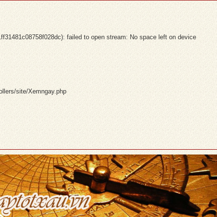
481c08758f028dc): failed to open stream: No space left on device
ollers/site/Xemngay.php