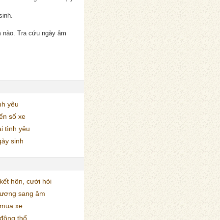
sinh.
m nào. Tra cứu ngày âm
nh yêu
ển số xe
i tình yêu
ày sinh
ết hôn, cưới hỏi
dương sang âm
mua xe
động thổ