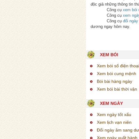
độc giả những thông tin th
Công cụ
xem bói 
Công cụ
xem ngà
Công cụ
đổi ngà
dương ngay hôm nay.
XEM BÓI
Xem bói số điện thoạ
Xem bói cung mệnh
Bói bài hàng ngày
Xem bói bài thời vận
XEM NGÀY
Xem ngày tốt xấu
Xem lịch vạn niên
Đổi ngày âm sang d
Xem ngày xuất hành