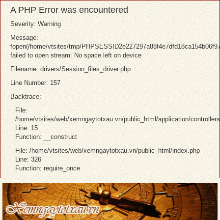
A PHP Error was encountered
Severity: Warning
Message:
fopen(/home/vtsites/tmp/PHPSESSID2e227297a88f4e7dfd18ca154b06f97
failed to open stream: No space left on device
Filename: drivers/Session_files_driver.php
Line Number: 157
Backtrace:
File:
/home/vtsites/web/xemngaytotxau.vn/public_html/application/controller
Line: 15
Function: __construct
File: /home/vtsites/web/xemngaytotxau.vn/public_html/index.php
Line: 326
Function: require_once