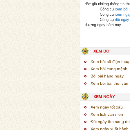
độc giả những thông tin th
Công cụ
xem bói 
Công cụ
xem ngà
Công cụ
đổi ngà
dương ngay hôm nay.
XEM BÓI
Xem bói số điện thoạ
Xem bói cung mệnh
Bói bài hàng ngày
Xem bói bài thời vận
XEM NGÀY
Xem ngày tốt xấu
Xem lịch vạn niên
Đổi ngày âm sang d
Xem ngày xuất hành