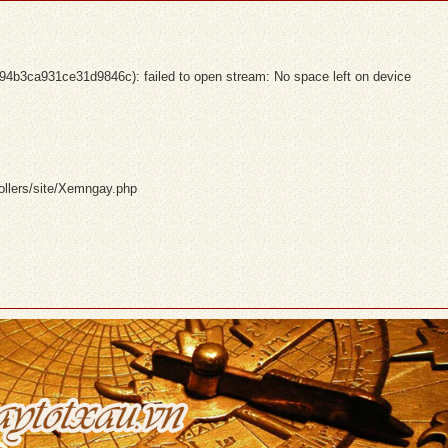
3ca931ce31d9846c): failed to open stream: No space left on device
ollers/site/Xemngay.php