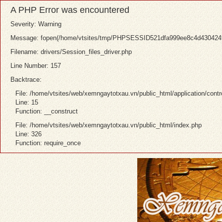
A PHP Error was encountered
Severity: Warning
Message: fopen(/home/vtsites/tmp/PHPSESSID521dfa999ee8c4d43042494b
Filename: drivers/Session_files_driver.php
Line Number: 157
Backtrace:
File: /home/vtsites/web/xemngaytotxau.vn/public_html/application/contr
Line: 15
Function: __construct
File: /home/vtsites/web/xemngaytotxau.vn/public_html/index.php
Line: 326
Function: require_once