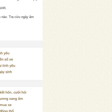
sinh.
m nào. Tra cứu ngày âm
nh yêu
ển số xe
i tình yêu
ày sinh
ết hôn, cưới hỏi
dương sang âm
mua xe
động thổ