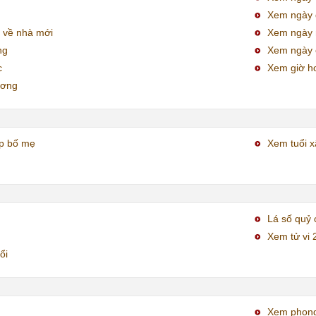
Xem ngày đ
 về nhà mới
Xem ngày
ng
Xem ngày 
c
Xem giờ h
ương
ợp bố mẹ
Xem tuổi x
Lá số quỷ 
Xem tử vi 
ổi
Xem phong