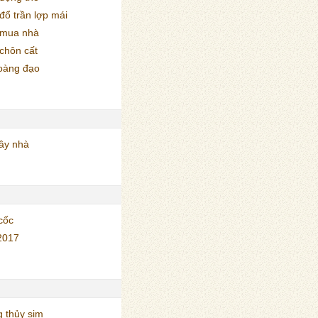
ổ trần lợp mái
 mua nhà
chôn cất
oàng đạo
ây nhà
cốc
2017
 thủy sim