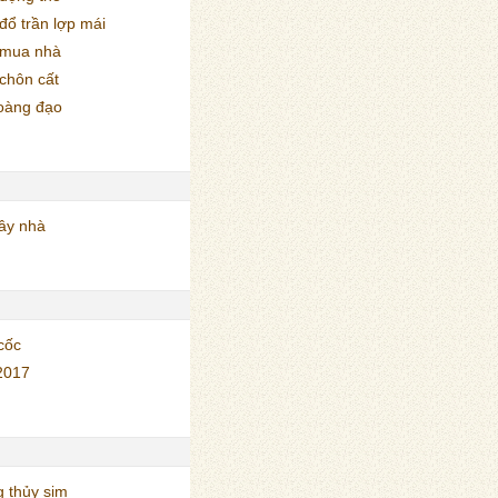
ổ trần lợp mái
 mua nhà
chôn cất
oàng đạo
ây nhà
cốc
2017
 thủy sim