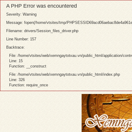
A PHP Error was encountered
Severity: Warning
Message: fopen(/home/vtsites/tmp/PHPSESSID69acd06aebac8de4a961eaaa
Filename: drivers/Session_files_driver.php
Line Number: 157
Backtrace:
File: /home/vtsites/web/xemngaytotxau.vn/public_html/application/contr
Line: 15
Function: __construct
File: /home/vtsites/web/xemngaytotxau.vn/public_html/index.php
Line: 326
Function: require_once