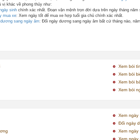
ú vị khác về phong thủy như:
ngày sinh
chính xác nhất. Đoạn vận mệnh trọn đời dựa trên ngày tháng năm 
y mua xe
: Xem ngày tốt để mua xe hợp tuổi gia chủ chính xác nhất.
y dương sang ngày âm
: Đổi ngày dương sang ngày âm bất cứ tháng nào, nă
i
Xem bói tì
Xem bói bi
Xem bói bà
Xem bói ng
Xem ngày k
Đổi ngày 
ương
Xem ngày 
Xem ngày 