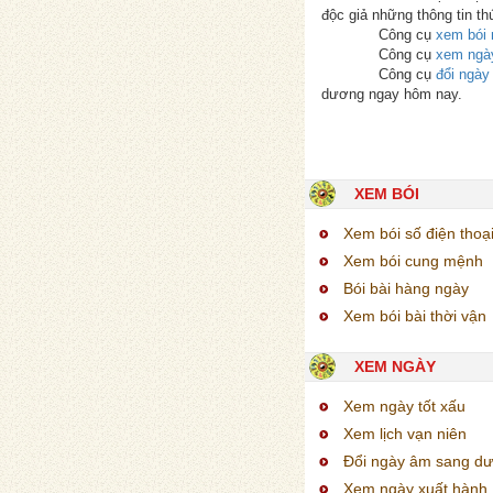
độc giả những thông tin th
Công cụ
xem bói 
Công cụ
xem ngà
Công cụ
đổi ngà
dương ngay hôm nay.
XEM BÓI
Xem bói số điện thoạ
Xem bói cung mệnh
Bói bài hàng ngày
Xem bói bài thời vận
XEM NGÀY
Xem ngày tốt xấu
Xem lịch vạn niên
Đổi ngày âm sang d
Xem ngày xuất hành