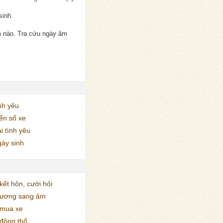
sinh.
m nào. Tra cứu ngày âm
nh yêu
ển số xe
i tình yêu
ày sinh
ết hôn, cưới hỏi
dương sang âm
mua xe
động thổ