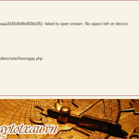
3166d0dfb4836d35): failed to open stream: No space left on device
ollers/site/Xemngay.php