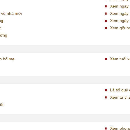
Xem ngày đ
 về nhà mới
Xem ngày
ng
Xem ngày 
c
Xem giờ h
ương
ợp bố mẹ
Xem tuổi x
Lá số quỷ 
Xem tử vi 
ổi
Xem phong