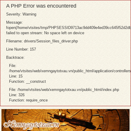
A PHP Error was encountered
Severity: Warning
Message:
fopen(/home/vtsites/tmp/PHPSESSID9713ac9dd409e4ed39cc645f52d2db
failed to open stream: No space left on device
Filename: drivers/Session_files_driver.php
Line Number: 157
Backtrace:
File:
/home/vtsites/web/xemngaytotxau.vn/public_html/application/controller
Line: 15
Function: __construct
File: /home/vtsites/web/xemngaytotxau.vn/public_html/index.php
Line: 326
Function: require_once