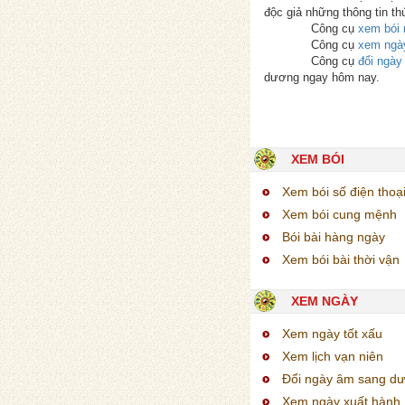
độc giả những thông tin th
Công cụ
xem bói 
Công cụ
xem ngà
Công cụ
đổi ngà
dương ngay hôm nay.
XEM BÓI
Xem bói số điện thoạ
Xem bói cung mệnh
Bói bài hàng ngày
Xem bói bài thời vận
XEM NGÀY
Xem ngày tốt xấu
Xem lịch vạn niên
Đổi ngày âm sang d
Xem ngày xuất hành