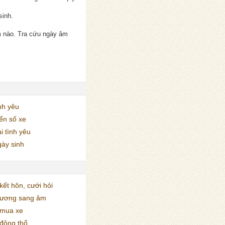
sinh.
m nào. Tra cứu ngày âm
nh yêu
ển số xe
i tình yêu
ày sinh
ết hôn, cưới hỏi
dương sang âm
mua xe
động thổ