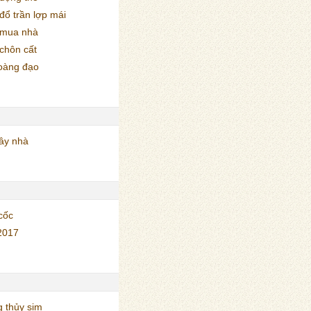
ổ trần lợp mái
 mua nhà
chôn cất
oàng đạo
ây nhà
cốc
2017
 thủy sim