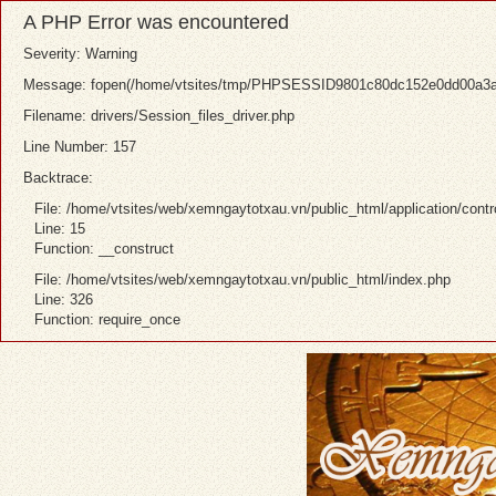
A PHP Error was encountered
Severity: Warning
Message: fopen(/home/vtsites/tmp/PHPSESSID9801c80dc152e0dd00a3a2ef
Filename: drivers/Session_files_driver.php
Line Number: 157
Backtrace:
File: /home/vtsites/web/xemngaytotxau.vn/public_html/application/contr
Line: 15
Function: __construct
File: /home/vtsites/web/xemngaytotxau.vn/public_html/index.php
Line: 326
Function: require_once