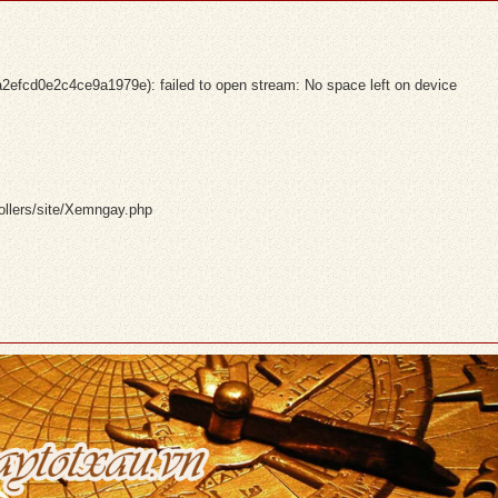
cd0e2c4ce9a1979e): failed to open stream: No space left on device
ollers/site/Xemngay.php