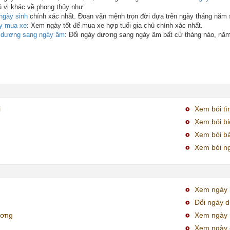
ú vị khác về phong thủy như:
ngày sinh
chính xác nhất. Đoạn vận mệnh trọn đời dựa trên ngày tháng năm 
y mua xe
: Xem ngày tốt để mua xe hợp tuổi gia chủ chính xác nhất.
y dương sang ngày âm
: Đổi ngày dương sang ngày âm bất cứ tháng nào, nă
i
Xem bói tì
Xem bói bi
Xem bói bà
Xem bói ng
Xem ngày k
Đổi ngày 
ương
Xem ngày 
Xem ngày 