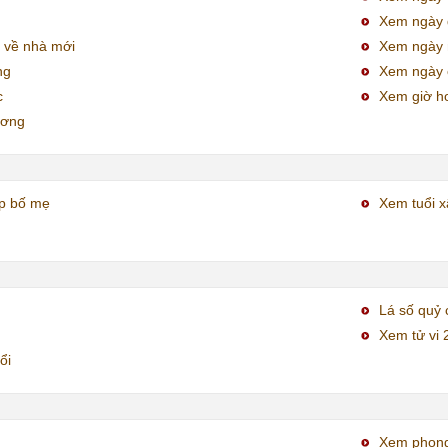
Xem ngày đ
 về nhà mới
Xem ngày
ng
Xem ngày 
c
Xem giờ h
ương
ợp bố mẹ
Xem tuổi x
Lá số quỷ 
Xem tử vi 
ổi
Xem phong