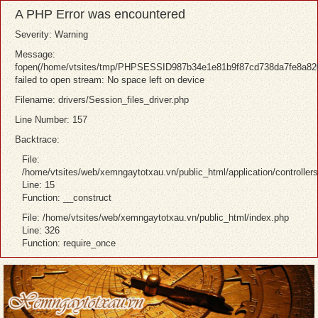
A PHP Error was encountered
Severity: Warning
Message:
fopen(/home/vtsites/tmp/PHPSESSID987b34e1e81b9f87cd738da7fe8a820
failed to open stream: No space left on device
Filename: drivers/Session_files_driver.php
Line Number: 157
Backtrace:
File:
/home/vtsites/web/xemngaytotxau.vn/public_html/application/controller
Line: 15
Function: __construct
File: /home/vtsites/web/xemngaytotxau.vn/public_html/index.php
Line: 326
Function: require_once