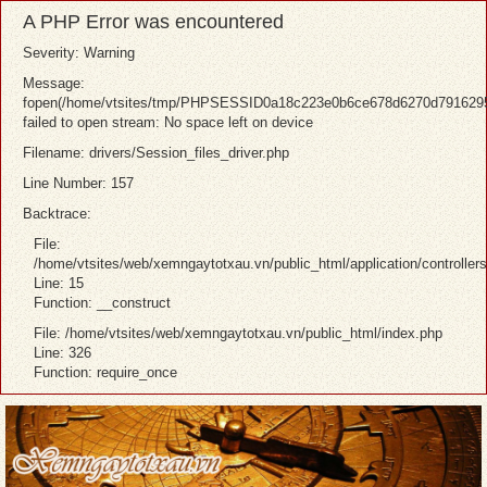
A PHP Error was encountered
Severity: Warning
Message:
fopen(/home/vtsites/tmp/PHPSESSID0a18c223e0b6ce678d6270d791629
failed to open stream: No space left on device
Filename: drivers/Session_files_driver.php
Line Number: 157
Backtrace:
File:
/home/vtsites/web/xemngaytotxau.vn/public_html/application/controller
Line: 15
Function: __construct
File: /home/vtsites/web/xemngaytotxau.vn/public_html/index.php
Line: 326
Function: require_once