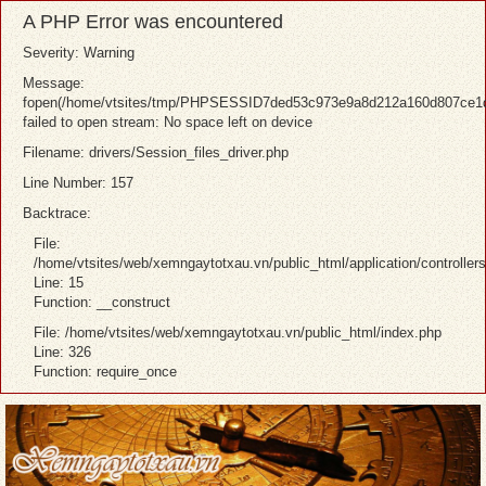
A PHP Error was encountered
Severity: Warning
Message:
fopen(/home/vtsites/tmp/PHPSESSID7ded53c973e9a8d212a160d807ce1df
failed to open stream: No space left on device
Filename: drivers/Session_files_driver.php
Line Number: 157
Backtrace:
File:
/home/vtsites/web/xemngaytotxau.vn/public_html/application/controller
Line: 15
Function: __construct
File: /home/vtsites/web/xemngaytotxau.vn/public_html/index.php
Line: 326
Function: require_once