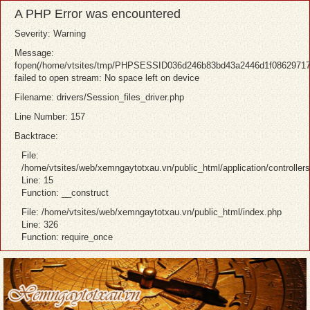
A PHP Error was encountered
Severity: Warning
Message:
fopen(/home/vtsites/tmp/PHPSESSID036d246b83bd43a2446d1f08629717
failed to open stream: No space left on device
Filename: drivers/Session_files_driver.php
Line Number: 157
Backtrace:
File:
/home/vtsites/web/xemngaytotxau.vn/public_html/application/controller
Line: 15
Function: __construct
File: /home/vtsites/web/xemngaytotxau.vn/public_html/index.php
Line: 326
Function: require_once