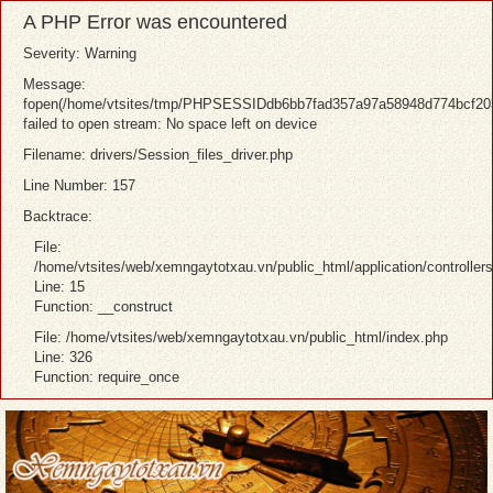
A PHP Error was encountered
Severity: Warning
Message:
fopen(/home/vtsites/tmp/PHPSESSIDdb6bb7fad357a97a58948d774bcf20
failed to open stream: No space left on device
Filename: drivers/Session_files_driver.php
Line Number: 157
Backtrace:
File:
/home/vtsites/web/xemngaytotxau.vn/public_html/application/controller
Line: 15
Function: __construct
File: /home/vtsites/web/xemngaytotxau.vn/public_html/index.php
Line: 326
Function: require_once