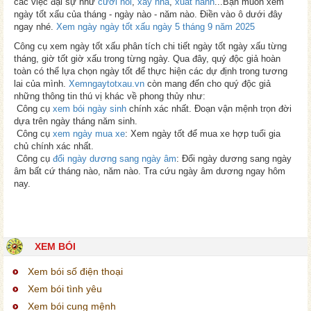
các việc đại sự như
cưới hỏi
,
xây nhà
,
xuất hành
...Bạn muốn xem
ngày tốt xấu của tháng - ngày nào - năm nào. Điền vào ô dưới đây
ngay nhé.
Xem ngày ngày tốt xấu ngày 5 tháng 9 năm 2025
Công cụ xem ngày tốt xấu phân tích chi tiết ngày tốt ngày xấu từng
tháng, giờ tốt giờ xấu trong từng ngày. Qua đây, quý độc giả hoàn
toàn có thể lựa chọn ngày tốt để thực hiện các dự định trong tương
lai của mình.
Xemngaytotxau.vn
còn mang đến cho quý độc giả
những thông tin thú vị khác về phong thủy như:
Công cụ
xem bói ngày sinh
chính xác nhất. Đoạn vận mệnh trọn đời
dựa trên ngày tháng năm sinh.
Công cụ
xem ngày mua xe
: Xem ngày tốt để mua xe hợp tuổi gia
chủ chính xác nhất.
Công cụ
đổi ngày dương sang ngày âm
: Đổi ngày dương sang ngày
âm bất cứ tháng nào, năm nào. Tra cứu ngày âm dương ngay hôm
nay.
XEM BÓI
Xem bói số điện thoại
Xem bói tình yêu
Xem bói cung mệnh