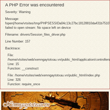
A PHP Error was encountered
Severity: Warning
Message:
fopen(/home/vtsites/tmp/PHPSESSIDa04c13c27bc18128810da431b75107
failed to open stream: No space left on device
Filename: drivers/Session_files_driver.php
Line Number: 157
Backtrace:
File:
/home/vtsites/web/xemngaytotxau.vn/public_html/application/controller
Line: 15
Function: __construct
File: /home/vtsites/web/xemngaytotxau.vn/public_html/index.php
Line: 326
Function: require_once