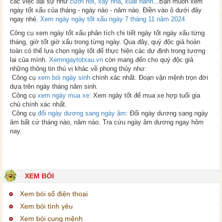
các việc đại sự như
cưới hỏi
,
xây nhà
,
xuất hành
...Bạn muốn xem
ngày tốt xấu của tháng - ngày nào - năm nào. Điền vào ô dưới đây
ngay nhé.
Xem ngày ngày tốt xấu ngày 7 tháng 11 năm 2024
Công cụ xem ngày tốt xấu phân tích chi tiết ngày tốt ngày xấu từng
tháng, giờ tốt giờ xấu trong từng ngày. Qua đây, quý độc giả hoàn
toàn có thể lựa chọn ngày tốt để thực hiện các dự định trong tương
lai của mình.
Xemngaytotxau.vn
còn mang đến cho quý độc giả
những thông tin thú vị khác về phong thủy như:
Công cụ
xem bói ngày sinh
chính xác nhất. Đoạn vận mệnh trọn đời
dựa trên ngày tháng năm sinh.
Công cụ
xem ngày mua xe
: Xem ngày tốt để mua xe hợp tuổi gia
chủ chính xác nhất.
Công cụ
đổi ngày dương sang ngày âm
: Đổi ngày dương sang ngày
âm bất cứ tháng nào, năm nào. Tra cứu ngày âm dương ngay hôm
nay.
XEM BÓI
Xem bói số điện thoại
Xem bói tình yêu
Xem bói cung mệnh