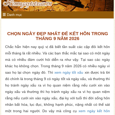
Danh mục
CHỌN NGÀY ĐẸP NHẤT ĐỂ KẾT HÔN TRONG
THÁNG 9 NĂM 2026
Chắc hẳn hiện nay quý vị đã biết tần suất các cặp đôi kết hôn
mỗi tháng là rất nhiều. Và các bạn thắc mắc tại sao có một ngày
mà có nhiều đám cưới hỏi diễn ra như vậy. Tại sao các ngày
khác họ không chọn. Trong tháng 9 năm 2026 có nhiều ngày vì
sao họ lại chọn ngày đó. Thì
xem ngày tốt xấu
xin được trả lời
đó chính là trong tháng 9 có ngày tốt và ngày xấu, và thường thì
họ tránh ngày xấu ra vì họ quan niệm rằng nếu cưới xin vào
ngày xấu và thường thì họ tránh ngày xấu ra vì họ quan niệm
rằng nếu cưới xin vào ngày xấu, đại kỵ với tuổi thì đời sống hôn
nhân bất hòa, lục đục, không hạnh phúc, nặng nhất có thể sát
một trong hai người. Do vậy mà công cụ
xem ngày kết hôn