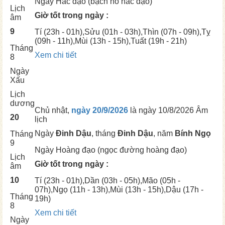
Ngày
Hắc đạo (bạch hổ hắc đạo)
Lịch
Giờ tốt trong ngày :
âm
9
Tí
(23h - 01h),
Sửu
(01h - 03h),
Thìn
(07h - 09h),
Tỵ
(09h - 11h),
Mùi
(13h - 15h),
Tuất
(19h - 21h)
Tháng
Xem chi tiết
8
Ngày
Xấu
Lịch
dương
Chủ nhật,
ngày 20/9/2026
là ngày
10/8/2026 Âm
20
lịch
Ngày
Đinh Dậu
, tháng
Đinh Dậu
, năm
Bính Ngọ
Tháng
9
Ngày
Hoàng đạo (ngọc đường hoàng đạo)
Lịch
Giờ tốt trong ngày :
âm
10
Tí
(23h - 01h),
Dần
(03h - 05h),
Mão
(05h -
07h),
Ngọ
(11h - 13h),
Mùi
(13h - 15h),
Dậu
(17h -
Tháng
19h)
8
Xem chi tiết
Ngày