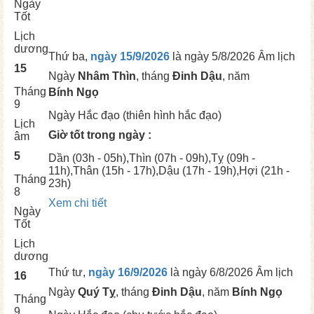
Ngày
Tốt
Lịch
dương
Thứ ba,
ngày 15/9/2026
là ngày
5/8/2026 Âm lịch
15
Ngày
Nhâm Thìn
, tháng
Đinh Dậu
, năm
Tháng
Bính Ngọ
9
Ngày
Hắc đạo (thiên hình hắc đạo)
Lịch
Giờ tốt trong ngày :
âm
5
Dần
(03h - 05h),
Thìn
(07h - 09h),
Tỵ
(09h -
11h),
Thân
(15h - 17h),
Dậu
(17h - 19h),
Hợi
(21h -
Tháng
23h)
8
Xem chi tiết
Ngày
Tốt
Lịch
dương
Thứ tư,
ngày 16/9/2026
là ngày
6/8/2026 Âm lịch
16
Ngày
Quý Tỵ
, tháng
Đinh Dậu
, năm
Bính Ngọ
Tháng
9