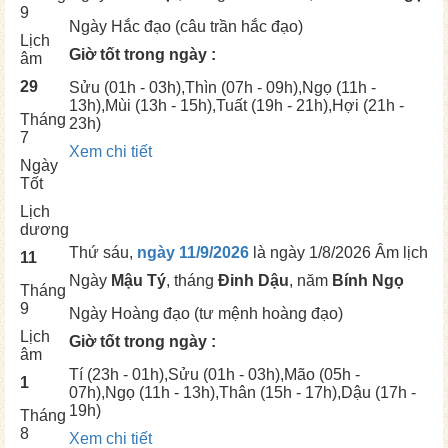
9
Ngày
Hắc đạo (câu trần hắc đạo)
Lịch
Giờ tốt trong ngày :
âm
29
Sửu
(01h - 03h),
Thìn
(07h - 09h),
Ngọ
(11h -
13h),
Mùi
(13h - 15h),
Tuất
(19h - 21h),
Hợi
(21h -
Tháng
23h)
7
Xem chi tiết
Ngày
Tốt
Lịch
dương
Thứ sáu,
ngày 11/9/2026
là ngày
1/8/2026 Âm lịch
11
Ngày
Mậu Tý
, tháng
Đinh Dậu
, năm
Bính Ngọ
Tháng
9
Ngày
Hoàng đạo (tư mệnh hoàng đạo)
Lịch
Giờ tốt trong ngày :
âm
Tí
(23h - 01h),
Sửu
(01h - 03h),
Mão
(05h -
1
07h),
Ngọ
(11h - 13h),
Thân
(15h - 17h),
Dậu
(17h -
19h)
Tháng
8
Xem chi tiết