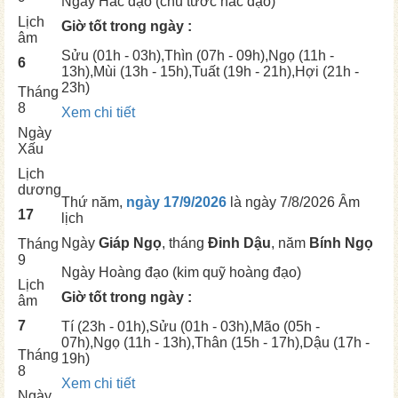
Ngày
Hắc đạo (chu tước hắc đạo)
Lịch
Giờ tốt trong ngày :
âm
Sửu
(01h - 03h),
Thìn
(07h - 09h),
Ngọ
(11h -
6
13h),
Mùi
(13h - 15h),
Tuất
(19h - 21h),
Hợi
(21h -
23h)
Tháng
8
Xem chi tiết
Ngày
Xấu
Lịch
dương
Thứ năm,
ngày 17/9/2026
là ngày
7/8/2026 Âm
17
lịch
Ngày
Giáp Ngọ
, tháng
Đinh Dậu
, năm
Bính Ngọ
Tháng
9
Ngày
Hoàng đạo (kim quỹ hoàng đạo)
Lịch
Giờ tốt trong ngày :
âm
7
Tí
(23h - 01h),
Sửu
(01h - 03h),
Mão
(05h -
07h),
Ngọ
(11h - 13h),
Thân
(15h - 17h),
Dậu
(17h -
Tháng
19h)
8
Xem chi tiết
Ngày