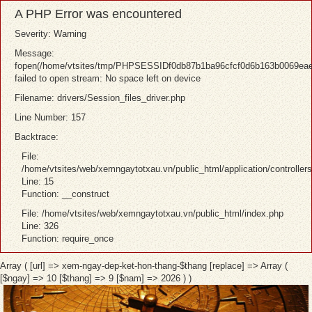
A PHP Error was encountered
Severity: Warning
Message:
fopen(/home/vtsites/tmp/PHPSESSIDf0db87b1ba96cfcf0d6b163b0069eae
failed to open stream: No space left on device
Filename: drivers/Session_files_driver.php
Line Number: 157
Backtrace:
File:
/home/vtsites/web/xemngaytotxau.vn/public_html/application/controller
Line: 15
Function: __construct
File: /home/vtsites/web/xemngaytotxau.vn/public_html/index.php
Line: 326
Function: require_once
Array ( [url] => xem-ngay-dep-ket-hon-thang-$thang [replace] => Array (
[$ngay] => 10 [$thang] => 9 [$nam] => 2026 ) )