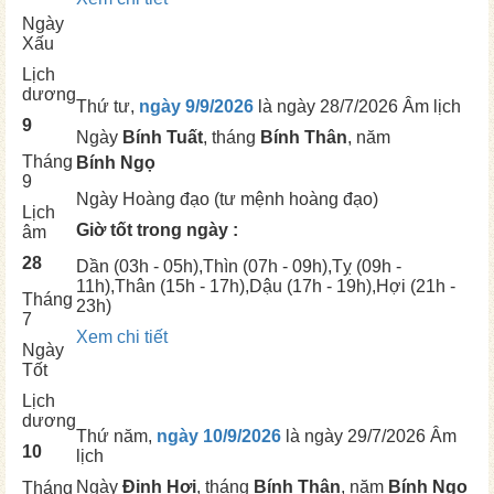
Ngày
Xấu
Lịch
dương
Thứ tư,
ngày 9/9/2026
là ngày
28/7/2026 Âm lịch
9
Ngày
Bính Tuất
, tháng
Bính Thân
, năm
Tháng
Bính Ngọ
9
Ngày
Hoàng đạo (tư mệnh hoàng đạo)
Lịch
Giờ tốt trong ngày :
âm
28
Dần
(03h - 05h),
Thìn
(07h - 09h),
Tỵ
(09h -
11h),
Thân
(15h - 17h),
Dậu
(17h - 19h),
Hợi
(21h -
Tháng
23h)
7
Xem chi tiết
Ngày
Tốt
Lịch
dương
Thứ năm,
ngày 10/9/2026
là ngày
29/7/2026 Âm
10
lịch
Ngày
Đinh Hợi
, tháng
Bính Thân
, năm
Bính Ngọ
Tháng