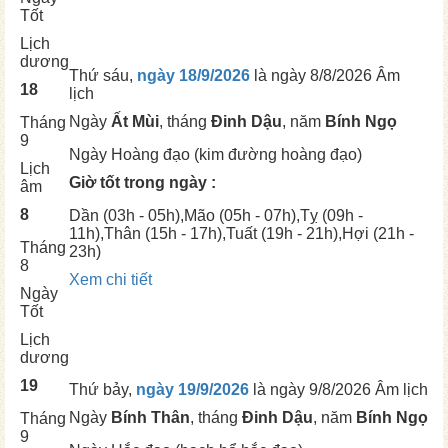
Tốt
Lịch
dương
Thứ sáu,
ngày 18/9/2026
là ngày
8/8/2026 Âm
18
lịch
Ngày
Ất Mùi
, tháng
Đinh Dậu
, năm
Bính Ngọ
Tháng
9
Ngày
Hoàng đạo (kim đường hoàng đạo)
Lịch
Giờ tốt trong ngày :
âm
8
Dần
(03h - 05h),
Mão
(05h - 07h),
Tỵ
(09h -
11h),
Thân
(15h - 17h),
Tuất
(19h - 21h),
Hợi
(21h -
Tháng
23h)
8
Xem chi tiết
Ngày
Tốt
Lịch
dương
19
Thứ bảy,
ngày 19/9/2026
là ngày
9/8/2026 Âm lịch
Ngày
Bính Thân
, tháng
Đinh Dậu
, năm
Bính Ngọ
Tháng
9