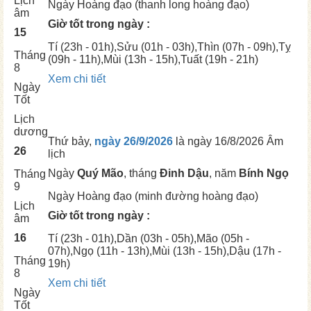
Lịch
Ngày
Hoàng đạo (thanh long hoàng đạo)
âm
Giờ tốt trong ngày :
15
Tí
(23h - 01h),
Sửu
(01h - 03h),
Thìn
(07h - 09h),
Tỵ
Tháng
(09h - 11h),
Mùi
(13h - 15h),
Tuất
(19h - 21h)
8
Xem chi tiết
Ngày
Tốt
Lịch
dương
Thứ bảy,
ngày 26/9/2026
là ngày
16/8/2026 Âm
26
lịch
Ngày
Quý Mão
, tháng
Đinh Dậu
, năm
Bính Ngọ
Tháng
9
Ngày
Hoàng đạo (minh đường hoàng đạo)
Lịch
Giờ tốt trong ngày :
âm
16
Tí
(23h - 01h),
Dần
(03h - 05h),
Mão
(05h -
07h),
Ngọ
(11h - 13h),
Mùi
(13h - 15h),
Dậu
(17h -
Tháng
19h)
8
Xem chi tiết
Ngày
Tốt