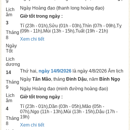
9
Ngày
Hoàng đạo (thanh long hoàng đạo)
Lịch
âm
Giờ tốt trong ngày :
3
Tí
(23h - 01h),
Sửu
(01h - 03h),
Thìn
(07h - 09h),
Tỵ
(09h - 11h),
Mùi
(13h - 15h),
Tuất
(19h - 21h)
Tháng
8
Xem chi tiết
Ngày
Tốt
Lịch
dương
Thứ hai,
ngày 14/9/2026
là ngày
4/8/2026 Âm lịch
14
Ngày
Tân Mão
, tháng
Đinh Dậu
, năm
Bính Ngọ
Tháng
9
Ngày
Hoàng đạo (minh đường hoàng đạo)
Lịch
Giờ tốt trong ngày :
âm
Tí
(23h - 01h),
Dần
(03h - 05h),
Mão
(05h -
4
07h),
Ngọ
(11h - 13h),
Mùi
(13h - 15h),
Dậu
(17h -
19h)
Tháng
8
Xem chi tiết