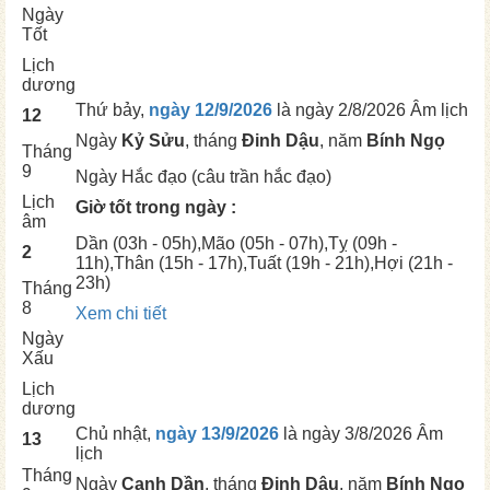
Ngày
Tốt
Lịch
dương
Thứ bảy,
ngày 12/9/2026
là ngày
2/8/2026 Âm lịch
12
Ngày
Kỷ Sửu
, tháng
Đinh Dậu
, năm
Bính Ngọ
Tháng
9
Ngày
Hắc đạo (câu trần hắc đạo)
Lịch
Giờ tốt trong ngày :
âm
Dần
(03h - 05h),
Mão
(05h - 07h),
Tỵ
(09h -
2
11h),
Thân
(15h - 17h),
Tuất
(19h - 21h),
Hợi
(21h -
23h)
Tháng
8
Xem chi tiết
Ngày
Xấu
Lịch
dương
Chủ nhật,
ngày 13/9/2026
là ngày
3/8/2026 Âm
13
lịch
Tháng
Ngày
Canh Dần
, tháng
Đinh Dậu
, năm
Bính Ngọ