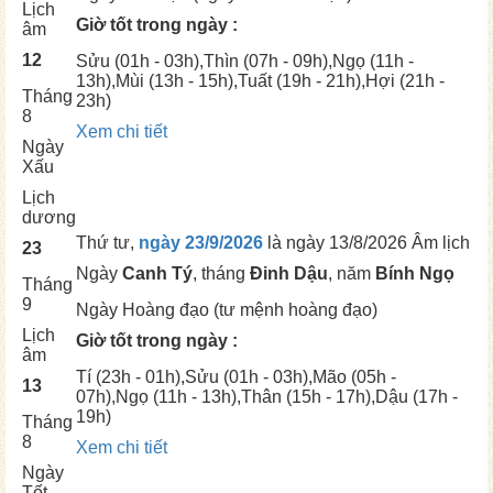
Lịch
Giờ tốt trong ngày :
âm
12
Sửu
(01h - 03h),
Thìn
(07h - 09h),
Ngọ
(11h -
13h),
Mùi
(13h - 15h),
Tuất
(19h - 21h),
Hợi
(21h -
Tháng
23h)
8
Xem chi tiết
Ngày
Xấu
Lịch
dương
Thứ tư,
ngày 23/9/2026
là ngày
13/8/2026 Âm lịch
23
Ngày
Canh Tý
, tháng
Đinh Dậu
, năm
Bính Ngọ
Tháng
9
Ngày
Hoàng đạo (tư mệnh hoàng đạo)
Lịch
Giờ tốt trong ngày :
âm
Tí
(23h - 01h),
Sửu
(01h - 03h),
Mão
(05h -
13
07h),
Ngọ
(11h - 13h),
Thân
(15h - 17h),
Dậu
(17h -
19h)
Tháng
8
Xem chi tiết
Ngày
Tốt