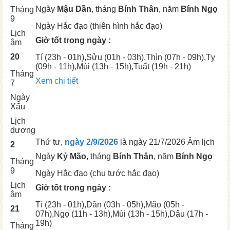
Ngày
Mậu Dần
, tháng
Bính Thân
, năm
Bính Ngọ
Tháng
9
Ngày
Hắc đạo (thiên hình hắc đạo)
Lịch
Giờ tốt trong ngày :
âm
20
Tí
(23h - 01h),
Sửu
(01h - 03h),
Thìn
(07h - 09h),
Tỵ
(09h - 11h),
Mùi
(13h - 15h),
Tuất
(19h - 21h)
Tháng
Xem chi tiết
7
Ngày
Xấu
Lịch
dương
Thứ tư,
ngày 2/9/2026
là ngày
21/7/2026 Âm lịch
2
Ngày
Kỷ Mão
, tháng
Bính Thân
, năm
Bính Ngọ
Tháng
9
Ngày
Hắc đạo (chu tước hắc đạo)
Lịch
Giờ tốt trong ngày :
âm
Tí
(23h - 01h),
Dần
(03h - 05h),
Mão
(05h -
21
07h),
Ngọ
(11h - 13h),
Mùi
(13h - 15h),
Dậu
(17h -
19h)
Tháng