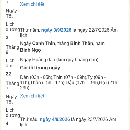
7
Xem chi tiết
Ngày
Tốt
Lịch
dương
Thứ năm,
ngày 3/9/2026
là ngày
22/7/2026 Âm
lịch
3
Ngày
Canh Thìn
, tháng
Bính Thân
, năm
Tháng
Bính Ngọ
9
Ngày
Hoàng đạo (kim quỹ hoàng đạo)
Lịch
âm
Giờ tốt trong ngày :
22
Dần
(03h - 05h),
Thìn
(07h - 09h),
Tỵ
(09h -
11h),
Thân
(15h - 17h),
Dậu
(17h - 19h),
Hợi
(21h -
Tháng
23h)
7
Xem chi tiết
Ngày
Tốt
Lịch
dương
Thứ sáu,
ngày 4/9/2026
là ngày
23/7/2026 Âm
4
lịch