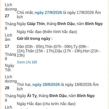
Lịch
dương
Chủ nhật,
ngày 27/9/2026
là ngày
17/8/2026 Âm
27
lịch
Ngày
Giáp Thìn
, tháng
Đinh Dậu
, năm
Bính Ngọ
Tháng
9
Ngày
Hắc đạo (thiên hình hắc đạo)
Lịch
Giờ tốt trong ngày :
âm
17
Dần
(03h - 05h),
Thìn
(07h - 09h),
Tỵ
(09h -
11h),
Thân
(15h - 17h),
Dậu
(17h - 19h),
Hợi
(21h -
Tháng
23h)
8
Xem chi tiết
Ngày
Tốt
Lịch
dương
Thứ hai,
ngày 28/9/2026
là ngày
18/8/2026 Âm
28
lịch
Ngày
Ất Tỵ
, tháng
Đinh Dậu
, năm
Bính Ngọ
Tháng
9
Ngày
Hắc đạo (chu tước hắc đạo)
Lịch