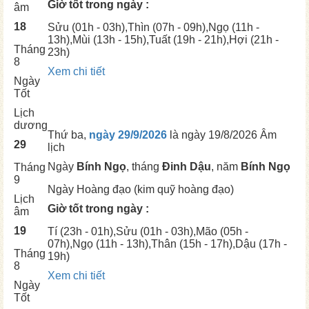
Giờ tốt trong ngày :
âm
18
Sửu
(01h - 03h),
Thìn
(07h - 09h),
Ngọ
(11h -
13h),
Mùi
(13h - 15h),
Tuất
(19h - 21h),
Hợi
(21h -
Tháng
23h)
8
Xem chi tiết
Ngày
Tốt
Lịch
dương
Thứ ba,
ngày 29/9/2026
là ngày
19/8/2026 Âm
29
lịch
Ngày
Bính Ngọ
, tháng
Đinh Dậu
, năm
Bính Ngọ
Tháng
9
Ngày
Hoàng đạo (kim quỹ hoàng đạo)
Lịch
Giờ tốt trong ngày :
âm
19
Tí
(23h - 01h),
Sửu
(01h - 03h),
Mão
(05h -
07h),
Ngọ
(11h - 13h),
Thân
(15h - 17h),
Dậu
(17h -
Tháng
19h)
8
Xem chi tiết
Ngày
Tốt