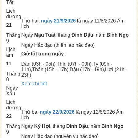
Tốt
Lịch
dương
Thứ hai,
ngày 21/9/2026
là ngày
11/8/2026 Âm
21
lịch
Ngày
Mậu Tuất
, tháng
Đinh Dậu
, năm
Bính Ngọ
Tháng
9
Ngày
Hắc đạo (thiên lao hắc đạo)
Lịch
Giờ tốt trong ngày :
âm
11
Dần
(03h - 05h),
Thìn
(07h - 09h),
Tỵ
(09h -
11h),
Thân
(15h - 17h),
Dậu
(17h - 19h),
Hợi
(21h -
Tháng
23h)
8
Xem chi tiết
Ngày
Xấu
Lịch
dương
Thứ ba,
ngày 22/9/2026
là ngày
12/8/2026 Âm
22
lịch
Ngày
Kỷ Hợi
, tháng
Đinh Dậu
, năm
Bính Ngọ
Tháng
9
Ngày
Hắc đạo (nguyên vu hắc đạo)