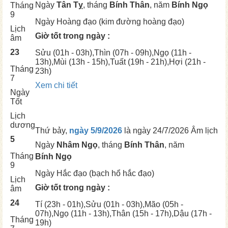
Ngày
Tân Tỵ
, tháng
Bính Thân
, năm
Bính Ngọ
Tháng
9
Ngày
Hoàng đạo (kim đường hoàng đạo)
Lịch
Giờ tốt trong ngày :
âm
23
Sửu
(01h - 03h),
Thìn
(07h - 09h),
Ngọ
(11h -
13h),
Mùi
(13h - 15h),
Tuất
(19h - 21h),
Hợi
(21h -
Tháng
23h)
7
Xem chi tiết
Ngày
Tốt
Lịch
dương
Thứ bảy,
ngày 5/9/2026
là ngày
24/7/2026 Âm lịch
5
Ngày
Nhâm Ngọ
, tháng
Bính Thân
, năm
Tháng
Bính Ngọ
9
Ngày
Hắc đạo (bạch hổ hắc đạo)
Lịch
Giờ tốt trong ngày :
âm
24
Tí
(23h - 01h),
Sửu
(01h - 03h),
Mão
(05h -
07h),
Ngọ
(11h - 13h),
Thân
(15h - 17h),
Dậu
(17h -
Tháng
19h)