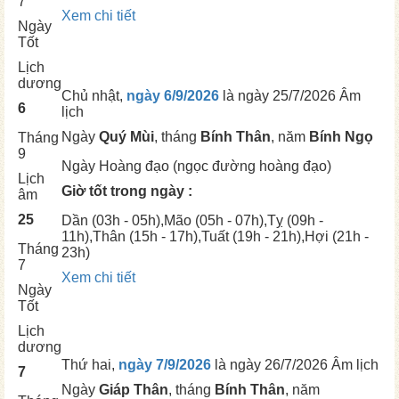
7
Xem chi tiết
Ngày
Tốt
Lịch
dương
Chủ nhật,
ngày 6/9/2026
là ngày
25/7/2026 Âm
6
lịch
Ngày
Quý Mùi
, tháng
Bính Thân
, năm
Bính Ngọ
Tháng
9
Ngày
Hoàng đạo (ngọc đường hoàng đạo)
Lịch
Giờ tốt trong ngày :
âm
25
Dần
(03h - 05h),
Mão
(05h - 07h),
Tỵ
(09h -
11h),
Thân
(15h - 17h),
Tuất
(19h - 21h),
Hợi
(21h -
Tháng
23h)
7
Xem chi tiết
Ngày
Tốt
Lịch
dương
Thứ hai,
ngày 7/9/2026
là ngày
26/7/2026 Âm lịch
7
Ngày
Giáp Thân
, tháng
Bính Thân
, năm