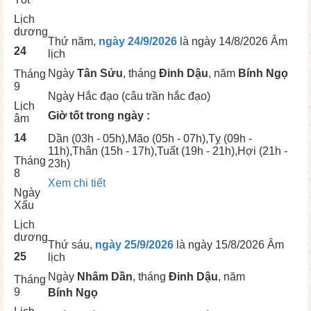
Lịch
dương
Thứ năm,
ngày 24/9/2026
là ngày
14/8/2026 Âm
24
lịch
Ngày
Tân Sửu
, tháng
Đinh Dậu
, năm
Bính Ngọ
Tháng
9
Ngày
Hắc đạo (câu trần hắc đạo)
Lịch
Giờ tốt trong ngày :
âm
14
Dần
(03h - 05h),
Mão
(05h - 07h),
Tỵ
(09h -
11h),
Thân
(15h - 17h),
Tuất
(19h - 21h),
Hợi
(21h -
Tháng
23h)
8
Xem chi tiết
Ngày
Xấu
Lịch
dương
Thứ sáu,
ngày 25/9/2026
là ngày
15/8/2026 Âm
25
lịch
Ngày
Nhâm Dần
, tháng
Đinh Dậu
, năm
Tháng
9
Bính Ngọ