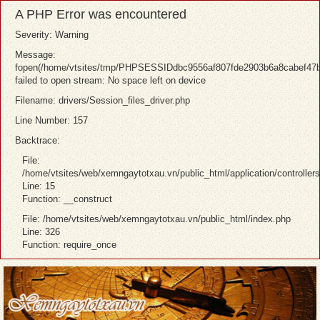
A PHP Error was encountered
Severity: Warning
Message:
fopen(/home/vtsites/tmp/PHPSESSIDdbc9556af807fde2903b6a8cabef47b
failed to open stream: No space left on device
Filename: drivers/Session_files_driver.php
Line Number: 157
Backtrace:
File:
/home/vtsites/web/xemngaytotxau.vn/public_html/application/controller
Line: 15
Function: __construct
File: /home/vtsites/web/xemngaytotxau.vn/public_html/index.php
Line: 326
Function: require_once