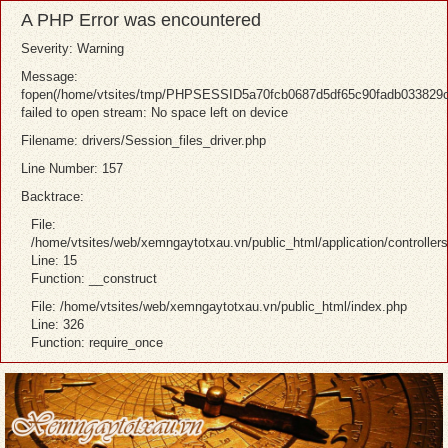
A PHP Error was encountered
Severity: Warning
Message:
fopen(/home/vtsites/tmp/PHPSESSID5a70fcb0687d5df65c90fadb033829c
failed to open stream: No space left on device
Filename: drivers/Session_files_driver.php
Line Number: 157
Backtrace:
File:
/home/vtsites/web/xemngaytotxau.vn/public_html/application/controller
Line: 15
Function: __construct
File: /home/vtsites/web/xemngaytotxau.vn/public_html/index.php
Line: 326
Function: require_once