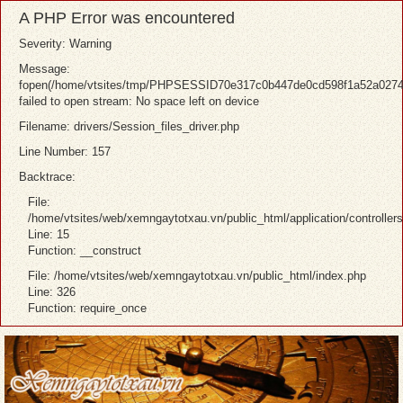
A PHP Error was encountered
Severity: Warning
Message:
fopen(/home/vtsites/tmp/PHPSESSID70e317c0b447de0cd598f1a52a0274
failed to open stream: No space left on device
Filename: drivers/Session_files_driver.php
Line Number: 157
Backtrace:
File:
/home/vtsites/web/xemngaytotxau.vn/public_html/application/controller
Line: 15
Function: __construct
File: /home/vtsites/web/xemngaytotxau.vn/public_html/index.php
Line: 326
Function: require_once