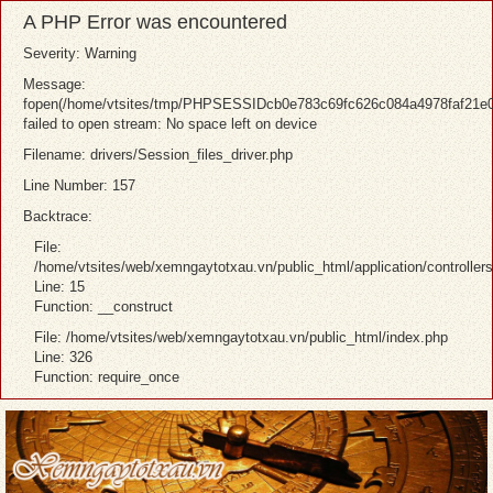
A PHP Error was encountered
Severity: Warning
Message:
fopen(/home/vtsites/tmp/PHPSESSIDcb0e783c69fc626c084a4978faf21e0
failed to open stream: No space left on device
Filename: drivers/Session_files_driver.php
Line Number: 157
Backtrace:
File:
/home/vtsites/web/xemngaytotxau.vn/public_html/application/controller
Line: 15
Function: __construct
File: /home/vtsites/web/xemngaytotxau.vn/public_html/index.php
Line: 326
Function: require_once