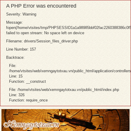
A PHP Error was encountered
Severity: Warning
Message:
fopen(/home/vtsites/tmp/PHPSESSID1a1a98985bbf02fac2260388386c0f5
failed to open stream: No space left on device
Filename: drivers/Session_files_driver.php
Line Number: 157
Backtrace:
File:
/home/vtsites/web/xemngaytotxau.vn/public_html/application/controller
Line: 15
Function: __construct
File: /home/vtsites/web/xemngaytotxau.vn/public_html/index.php
Line: 326
Function: require_once