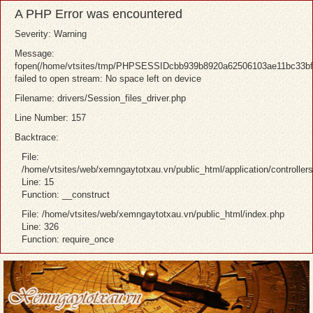
A PHP Error was encountered
Severity: Warning
Message:
fopen(/home/vtsites/tmp/PHPSESSIDcbb939b8920a62506103ae11bc33bf
failed to open stream: No space left on device
Filename: drivers/Session_files_driver.php
Line Number: 157
Backtrace:
File:
/home/vtsites/web/xemngaytotxau.vn/public_html/application/controller
Line: 15
Function: __construct
File: /home/vtsites/web/xemngaytotxau.vn/public_html/index.php
Line: 326
Function: require_once