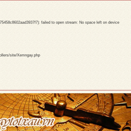
58c8602aad3937f7): failed to open stream: No space left on device
ollers/site/Xemngay.php