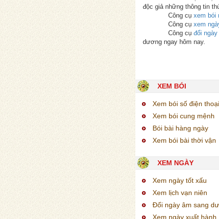
độc giả những thông tin th
Công cụ
xem bói 
Công cụ
xem ngà
Công cụ
đổi ngà
dương ngay hôm nay.
XEM BÓI
Xem bói số điện thoạ
Xem bói cung mệnh
Bói bài hàng ngày
Xem bói bài thời vận
XEM NGÀY
Xem ngày tốt xấu
Xem lịch vạn niên
Đổi ngày âm sang d
Xem ngày xuất hành