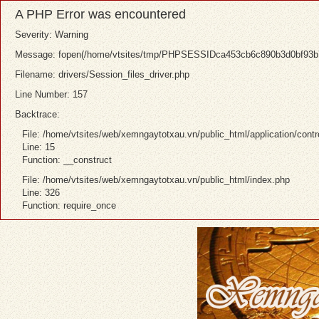
A PHP Error was encountered
Severity: Warning
Message: fopen(/home/vtsites/tmp/PHPSESSIDca453cb6c890b3d0bf93b754
Filename: drivers/Session_files_driver.php
Line Number: 157
Backtrace:
File: /home/vtsites/web/xemngaytotxau.vn/public_html/application/contr
Line: 15
Function: __construct
File: /home/vtsites/web/xemngaytotxau.vn/public_html/index.php
Line: 326
Function: require_once