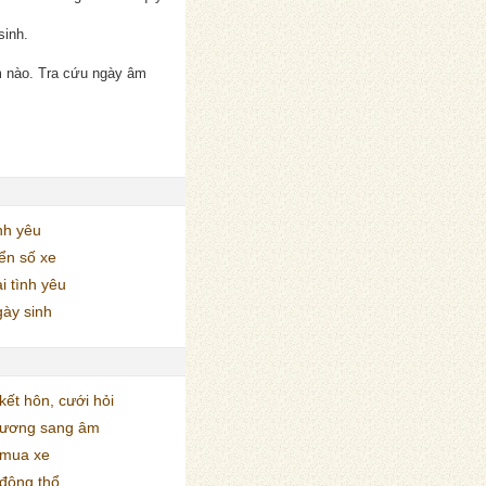
sinh.
m nào. Tra cứu ngày âm
nh yêu
ển số xe
i tình yêu
ày sinh
ết hôn, cưới hỏi
dương sang âm
mua xe
động thổ