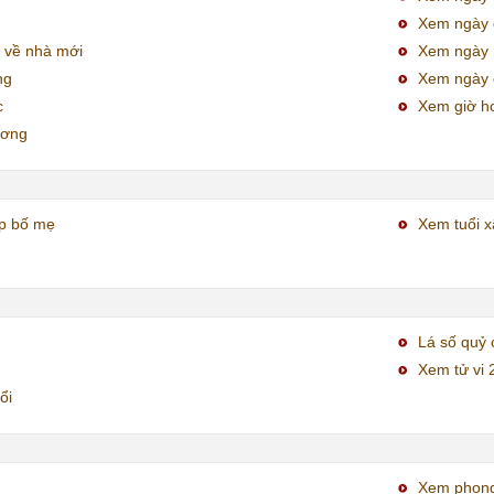
Xem ngày đ
 về nhà mới
Xem ngày
ng
Xem ngày 
c
Xem giờ h
ương
ợp bố mẹ
Xem tuổi x
Lá số quỷ 
Xem tử vi 
ổi
Xem phong