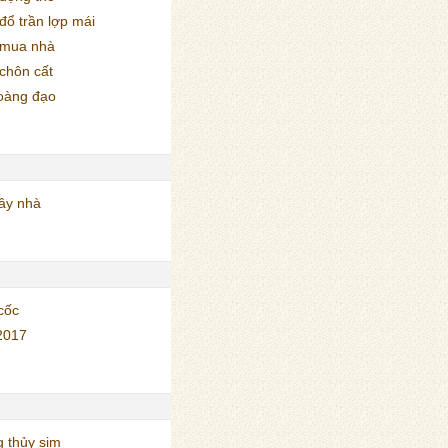
ổ trần lợp mái
 mua nhà
chôn cất
oàng đạo
ây nhà
cốc
2017
 thủy sim