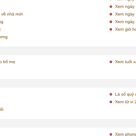
Xem ngày đ
 về nhà mới
Xem ngày
ng
Xem ngày 
c
Xem giờ h
ương
ợp bố mẹ
Xem tuổi x
Lá số quỷ 
Xem tử vi 
ổi
Xem phong