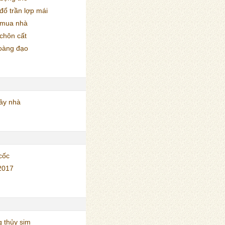
ổ trần lợp mái
 mua nhà
chôn cất
oàng đạo
ây nhà
cốc
2017
 thủy sim