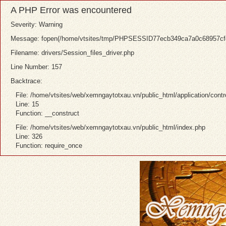
A PHP Error was encountered
Severity: Warning
Message: fopen(/home/vtsites/tmp/PHPSESSID77ecb349ca7a0c68957cfd65
Filename: drivers/Session_files_driver.php
Line Number: 157
Backtrace:
File: /home/vtsites/web/xemngaytotxau.vn/public_html/application/contr
Line: 15
Function: __construct
File: /home/vtsites/web/xemngaytotxau.vn/public_html/index.php
Line: 326
Function: require_once