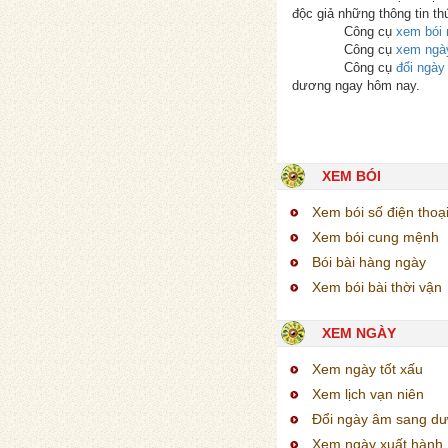
độc giả những thông tin th
Công cụ
xem bói 
Công cụ
xem ngà
Công cụ
đổi ngà
dương ngay hôm nay.
XEM BÓI
Xem bói số điện thoạ
Xem bói cung mệnh
Bói bài hàng ngày
Xem bói bài thời vận
XEM NGÀY
Xem ngày tốt xấu
Xem lịch vạn niên
Đổi ngày âm sang d
Xem ngày xuất hành