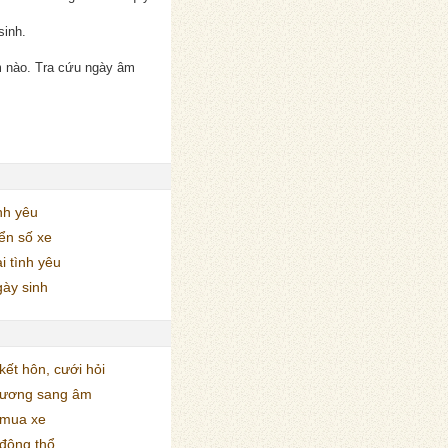
sinh.
m nào. Tra cứu ngày âm
nh yêu
ển số xe
i tình yêu
ày sinh
ết hôn, cưới hỏi
dương sang âm
mua xe
động thổ