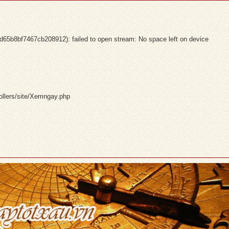
b8bf7467cb208912): failed to open stream: No space left on device
ollers/site/Xemngay.php