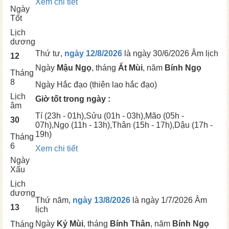
Xem chi tiết
Ngày
Tốt
Lịch
dương
Thứ tư,
ngày 12/8/2026
là ngày
30/6/2026 Âm lịch
12
Ngày
Mậu Ngọ
, tháng
Ất Mùi
, năm
Bính Ngọ
Tháng
8
Ngày
Hắc đạo (thiên lao hắc đạo)
Lịch
Giờ tốt trong ngày :
âm
Tí
(23h - 01h),
Sửu
(01h - 03h),
Mão
(05h -
30
07h),
Ngọ
(11h - 13h),
Thân
(15h - 17h),
Dậu
(17h -
19h)
Tháng
6
Xem chi tiết
Ngày
Xấu
Lịch
dương
Thứ năm,
ngày 13/8/2026
là ngày
1/7/2026 Âm
13
lịch
Ngày
Kỷ Mùi
, tháng
Bính Thân
, năm
Bính Ngọ
Tháng