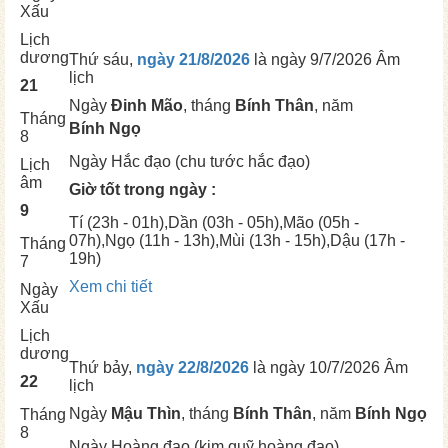
Xấu
Lịch
dương
Thứ sáu,
ngày 21/8/2026
là ngày
9/7/2026 Âm
lịch
21
Ngày
Đinh Mão
, tháng
Bính Thân
, năm
Tháng
Bính Ngọ
8
Ngày
Hắc đạo (chu tước hắc đạo)
Lịch
âm
Giờ tốt trong ngày :
9
Tí
(23h - 01h),
Dần
(03h - 05h),
Mão
(05h -
07h),
Ngọ
(11h - 13h),
Mùi
(13h - 15h),
Dậu
(17h -
Tháng
19h)
7
Xem chi tiết
Ngày
Xấu
Lịch
dương
Thứ bảy,
ngày 22/8/2026
là ngày
10/7/2026 Âm
22
lịch
Ngày
Mậu Thìn
, tháng
Bính Thân
, năm
Bính Ngọ
Tháng
8
Ngày
Hoàng đạo (kim quỹ hoàng đạo)