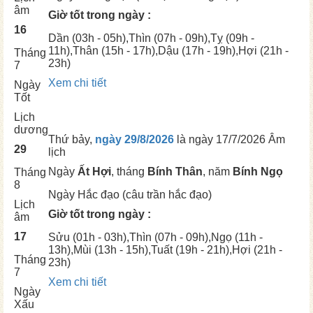
âm
Giờ tốt trong ngày :
16
Dần
(03h - 05h),
Thìn
(07h - 09h),
Tỵ
(09h -
11h),
Thân
(15h - 17h),
Dậu
(17h - 19h),
Hợi
(21h -
Tháng
23h)
7
Xem chi tiết
Ngày
Tốt
Lịch
dương
Thứ bảy,
ngày 29/8/2026
là ngày
17/7/2026 Âm
29
lịch
Ngày
Ất Hợi
, tháng
Bính Thân
, năm
Bính Ngọ
Tháng
8
Ngày
Hắc đạo (câu trần hắc đạo)
Lịch
Giờ tốt trong ngày :
âm
17
Sửu
(01h - 03h),
Thìn
(07h - 09h),
Ngọ
(11h -
13h),
Mùi
(13h - 15h),
Tuất
(19h - 21h),
Hợi
(21h -
Tháng
23h)
7
Xem chi tiết
Ngày
Xấu