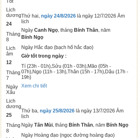
Tốt
Lịch
dương
Thứ hai,
ngày 24/8/2026
là ngày
12/7/2026 Âm
lịch
24
Ngày
Canh Ngọ
, tháng
Bính Thân
, năm
Tháng
Bính Ngọ
8
Ngày
Hắc đạo (bạch hổ hắc đạo)
Lịch
âm
Giờ tốt trong ngày :
12
Tí
(23h - 01h),
Sửu
(01h - 03h),
Mão
(05h -
07h),
Ngọ
(11h - 13h),
Thân
(15h - 17h),
Dậu
(17h -
Tháng
19h)
7
Xem chi tiết
Ngày
Xấu
Lịch
dương
Thứ ba,
ngày 25/8/2026
là ngày
13/7/2026 Âm
25
lịch
Ngày
Tân Mùi
, tháng
Bính Thân
, năm
Bính Ngọ
Tháng
8
Ngày
Hoàng đạo (ngọc đường hoàng đạo)