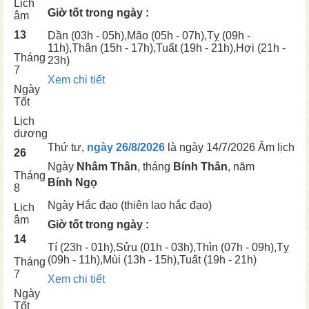
Lịch
Giờ tốt trong ngày :
âm
13
Dần
(03h - 05h),
Mão
(05h - 07h),
Tỵ
(09h -
11h),
Thân
(15h - 17h),
Tuất
(19h - 21h),
Hợi
(21h -
Tháng
23h)
7
Xem chi tiết
Ngày
Tốt
Lịch
dương
Thứ tư,
ngày 26/8/2026
là ngày
14/7/2026 Âm lịch
26
Ngày
Nhâm Thân
, tháng
Bính Thân
, năm
Tháng
Bính Ngọ
8
Ngày
Hắc đạo (thiên lao hắc đạo)
Lịch
âm
Giờ tốt trong ngày :
14
Tí
(23h - 01h),
Sửu
(01h - 03h),
Thìn
(07h - 09h),
Tỵ
(09h - 11h),
Mùi
(13h - 15h),
Tuất
(19h - 21h)
Tháng
7
Xem chi tiết
Ngày
Tốt