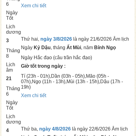
6
Xem chi tiết
Ngày
Tốt
Lịch
dương
Thứ hai,
ngày 3/8/2026
là ngày
21/6/2026 Âm lịch
3
Ngày
Kỷ Dậu
, tháng
Ất Mùi
, năm
Bính Ngọ
Tháng
8
Ngày
Hắc đạo (câu trần hắc đạo)
Lịch
Giờ tốt trong ngày :
âm
Tí
(23h - 01h),
Dần
(03h - 05h),
Mão
(05h -
21
07h),
Ngọ
(11h - 13h),
Mùi
(13h - 15h),
Dậu
(17h -
19h)
Tháng
6
Xem chi tiết
Ngày
Tốt
Lịch
dương
Thứ ba,
ngày 4/8/2026
là ngày
22/6/2026 Âm lịch
4