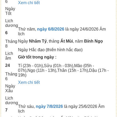
6
Xem chi tiết
Ngày
Tốt
Lịch
dương
Thứ năm,
ngày 6/8/2026
là ngày
24/6/2026 Âm
6
lịch
Ngày
Nhâm Tý
, tháng
Ất Mùi
, năm
Bính Ngọ
Tháng
8
Ngày
Hắc đạo (thiên hình hắc đạo)
Lịch
Giờ tốt trong ngày :
âm
24
Tí
(23h - 01h),
Sửu
(01h - 03h),
Mão
(05h -
07h),
Ngọ
(11h - 13h),
Thân
(15h - 17h),
Dậu
(17h -
Tháng
19h)
6
Xem chi tiết
Ngày
Xấu
Lịch
dương
Thứ sáu,
ngày 7/8/2026
là ngày
25/6/2026 Âm
7
lịch