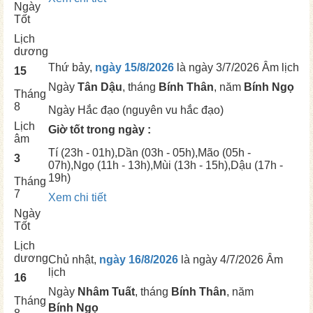
Ngày
Tốt
Lịch
dương
Thứ bảy,
ngày 15/8/2026
là ngày
3/7/2026 Âm lịch
15
Ngày
Tân Dậu
, tháng
Bính Thân
, năm
Bính Ngọ
Tháng
8
Ngày
Hắc đạo (nguyên vu hắc đạo)
Lịch
Giờ tốt trong ngày :
âm
Tí
(23h - 01h),
Dần
(03h - 05h),
Mão
(05h -
3
07h),
Ngọ
(11h - 13h),
Mùi
(13h - 15h),
Dậu
(17h -
19h)
Tháng
7
Xem chi tiết
Ngày
Tốt
Lịch
dương
Chủ nhật,
ngày 16/8/2026
là ngày
4/7/2026 Âm
lịch
16
Ngày
Nhâm Tuất
, tháng
Bính Thân
, năm
Tháng
Bính Ngọ