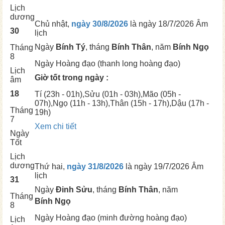
Lịch
dương
Chủ nhật,
ngày 30/8/2026
là ngày
18/7/2026 Âm
30
lịch
Ngày
Bính Tý
, tháng
Bính Thân
, năm
Bính Ngọ
Tháng
8
Ngày
Hoàng đạo (thanh long hoàng đạo)
Lịch
Giờ tốt trong ngày :
âm
18
Tí
(23h - 01h),
Sửu
(01h - 03h),
Mão
(05h -
07h),
Ngọ
(11h - 13h),
Thân
(15h - 17h),
Dậu
(17h -
Tháng
19h)
7
Xem chi tiết
Ngày
Tốt
Lịch
dương
Thứ hai,
ngày 31/8/2026
là ngày
19/7/2026 Âm
lịch
31
Ngày
Đinh Sửu
, tháng
Bính Thân
, năm
Tháng
Bính Ngọ
8
Ngày
Hoàng đạo (minh đường hoàng đạo)
Lịch