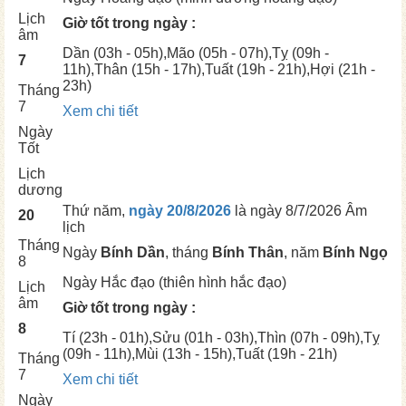
Lịch
Giờ tốt trong ngày :
âm
Dần
(03h - 05h),
Mão
(05h - 07h),
Tỵ
(09h -
7
11h),
Thân
(15h - 17h),
Tuất
(19h - 21h),
Hợi
(21h -
23h)
Tháng
7
Xem chi tiết
Ngày
Tốt
Lịch
dương
Thứ năm,
ngày 20/8/2026
là ngày
8/7/2026 Âm
20
lịch
Tháng
Ngày
Bính Dần
, tháng
Bính Thân
, năm
Bính Ngọ
8
Ngày
Hắc đạo (thiên hình hắc đạo)
Lịch
âm
Giờ tốt trong ngày :
8
Tí
(23h - 01h),
Sửu
(01h - 03h),
Thìn
(07h - 09h),
Tỵ
(09h - 11h),
Mùi
(13h - 15h),
Tuất
(19h - 21h)
Tháng
7
Xem chi tiết
Ngày