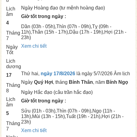
8
Ngày
Hoàng đạo (tư mệnh hoàng đạo)
Lịch
âm
Giờ tốt trong ngày :
4
Dần
(03h - 05h),
Thìn
(07h - 09h),
Tỵ
(09h -
11h),
Thân
(15h - 17h),
Dậu
(17h - 19h),
Hợi
(21h -
Tháng
23h)
7
Xem chi tiết
Ngày
Tốt
Lịch
dương
Thứ hai,
ngày 17/8/2026
là ngày
5/7/2026 Âm lịch
17
Ngày
Quý Hợi
, tháng
Bính Thân
, năm
Bính Ngọ
Tháng
8
Ngày
Hắc đạo (câu trần hắc đạo)
Lịch
Giờ tốt trong ngày :
âm
Sửu
(01h - 03h),
Thìn
(07h - 09h),
Ngọ
(11h -
5
13h),
Mùi
(13h - 15h),
Tuất
(19h - 21h),
Hợi
(21h -
23h)
Tháng
7
Xem chi tiết