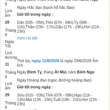
8
Ngày
Hắc đạo (bạch hổ hắc đạo)
Lịch
Giờ tốt trong ngày :
âm
28
Dần
(03h - 05h),
Thìn
(07h - 09h),
Tỵ
(09h -
11h),
Thân
(15h - 17h),
Dậu
(17h - 19h),
Hợi
(21h -
Tháng
23h)
6
Xem chi tiết
Ngày
Tốt
Lịch
dương
Thứ ba,
ngày 11/8/2026
là ngày
29/6/2026 Âm
11
lịch
Ngày
Đinh Tỵ
, tháng
Ất Mùi
, năm
Bính Ngọ
Tháng
8
Ngày
Hoàng đạo (ngọc đường hoàng đạo)
Lịch
Giờ tốt trong ngày :
âm
29
Sửu
(01h - 03h),
Thìn
(07h - 09h),
Ngọ
(11h -
13h),
Mùi
(13h - 15h),
Tuất
(19h - 21h),
Hợi
(21h -
Tháng
23h)
6