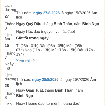
Lịch
dương
Thứ năm,
ngày 27/8/2026
là ngày
15/7/2026 Âm
27
lịch
Ngày
Quý Dậu
, tháng
Bính Thân
, năm
Bính Ngọ
Tháng
8
Ngày
Hắc đạo (nguyên vu hắc đạo)
Lịch
Giờ tốt trong ngày :
âm
15
Tí
(23h - 01h),
Dần
(03h - 05h),
Mão
(05h -
07h),
Ngọ
(11h - 13h),
Mùi
(13h - 15h),
Dậu
(17h -
Tháng
19h)
7
Xem chi tiết
Ngày
Tốt
Lịch
dương
Thứ sáu,
ngày 28/8/2026
là ngày
16/7/2026 Âm
lịch
28
Ngày
Giáp Tuất
, tháng
Bính Thân
, năm
Tháng
Bính Ngọ
8
Ngày
Hoàng đạo (tư mệnh hoàng đạo)
Lịch