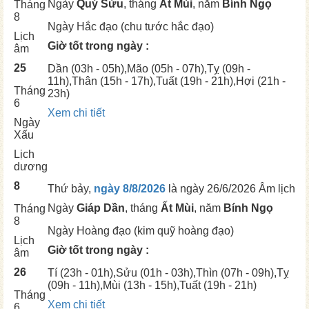
Ngày
Quý Sửu
, tháng
Ất Mùi
, năm
Bính Ngọ
Tháng
8
Ngày
Hắc đạo (chu tước hắc đạo)
Lịch
Giờ tốt trong ngày :
âm
25
Dần
(03h - 05h),
Mão
(05h - 07h),
Tỵ
(09h -
11h),
Thân
(15h - 17h),
Tuất
(19h - 21h),
Hợi
(21h -
Tháng
23h)
6
Xem chi tiết
Ngày
Xấu
Lịch
dương
8
Thứ bảy,
ngày 8/8/2026
là ngày
26/6/2026 Âm lịch
Ngày
Giáp Dần
, tháng
Ất Mùi
, năm
Bính Ngọ
Tháng
8
Ngày
Hoàng đạo (kim quỹ hoàng đạo)
Lịch
Giờ tốt trong ngày :
âm
26
Tí
(23h - 01h),
Sửu
(01h - 03h),
Thìn
(07h - 09h),
Tỵ
(09h - 11h),
Mùi
(13h - 15h),
Tuất
(19h - 21h)
Tháng
Xem chi tiết
6