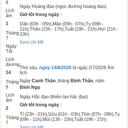
8
Ngày
Hoàng đạo (ngọc đường hoàng đạo)
Lịch
Giờ tốt trong ngày :
âm
1
Dần
(03h - 05h),
Mão
(05h - 07h),
Tỵ
(09h -
11h),
Thân
(15h - 17h),
Tuất
(19h - 21h),
Hợi
(21h -
Tháng
23h)
7
Xem chi tiết
Ngày
Tốt
Lịch
dương
Thứ sáu,
ngày 14/8/2026
là ngày
2/7/2026 Âm
14
lịch
Ngày
Canh Thân
, tháng
Bính Thân
, năm
Tháng
8
Bính Ngọ
Lịch
Ngày
Hắc đạo (thiên lao hắc đạo)
âm
Giờ tốt trong ngày :
2
Tí
(23h - 01h),
Sửu
(01h - 03h),
Thìn
(07h - 09h),
Tỵ
Tháng
(09h - 11h),
Mùi
(13h - 15h),
Tuất
(19h - 21h)
7
Xem chi tiết