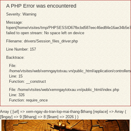
A PHP Error was encountered
Severity: Warning
Message:
fopen(/home/vtsites/tmp/PHPSESSID67fbcbd587eec46ed84e16ae34b5e7
failed to open stream: No space left on device
Filename: drivers/Session_files_driver.php
Line Number: 157
Backtrace:
File:
/home/vtsites/web/xemngaytotxau.vn/public_html/application/controller
Line: 15
Function: __construct
File: /home/vtsites/web/xemngaytotxau.vn/public_html/index.php
Line: 326
Function: require_once
Array ( [url] => xem-ngay-do-tran-lop-mai-thang-$thang [replace] => Array (
[$ngay] => 9 [$thang] => 8 [$nam] => 2026 ) )