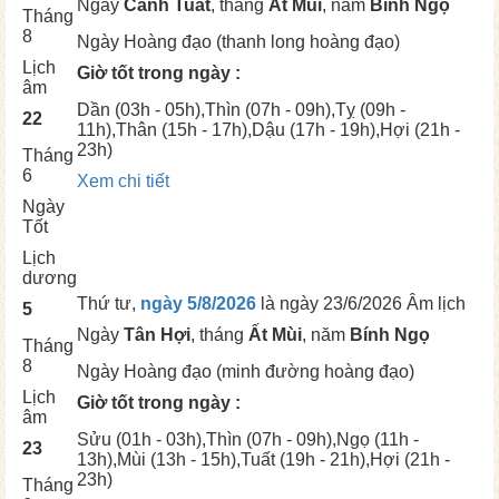
Ngày
Canh Tuất
, tháng
Ất Mùi
, năm
Bính Ngọ
Tháng
8
Ngày
Hoàng đạo (thanh long hoàng đạo)
Lịch
Giờ tốt trong ngày :
âm
Dần
(03h - 05h),
Thìn
(07h - 09h),
Tỵ
(09h -
22
11h),
Thân
(15h - 17h),
Dậu
(17h - 19h),
Hợi
(21h -
23h)
Tháng
6
Xem chi tiết
Ngày
Tốt
Lịch
dương
Thứ tư,
ngày 5/8/2026
là ngày
23/6/2026 Âm lịch
5
Ngày
Tân Hợi
, tháng
Ất Mùi
, năm
Bính Ngọ
Tháng
8
Ngày
Hoàng đạo (minh đường hoàng đạo)
Lịch
Giờ tốt trong ngày :
âm
Sửu
(01h - 03h),
Thìn
(07h - 09h),
Ngọ
(11h -
23
13h),
Mùi
(13h - 15h),
Tuất
(19h - 21h),
Hợi
(21h -
23h)
Tháng