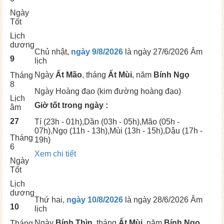
Ngày
Tốt
Lịch
dương
Chủ nhật,
ngày 9/8/2026
là ngày
27/6/2026 Âm
9
lịch
Ngày
Ất Mão
, tháng
Ất Mùi
, năm
Bính Ngọ
Tháng
8
Ngày
Hoàng đạo (kim đường hoàng đạo)
Lịch
Giờ tốt trong ngày :
âm
27
Tí
(23h - 01h),
Dần
(03h - 05h),
Mão
(05h -
07h),
Ngọ
(11h - 13h),
Mùi
(13h - 15h),
Dậu
(17h -
Tháng
19h)
6
Xem chi tiết
Ngày
Tốt
Lịch
dương
Thứ hai,
ngày 10/8/2026
là ngày
28/6/2026 Âm
10
lịch
Ngày
Bính Thìn
, tháng
Ất Mùi
, năm
Bính Ngọ
Tháng