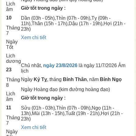
Lịch
Giờ tốt trong ngày :
âm
10
Dần
(03h - 05h),
Thìn
(07h - 09h),
Tỵ
(09h -
11h),
Thân
(15h - 17h),
Dậu
(17h - 19h),
Hợi
(21h -
Tháng
23h)
7
Xem chi tiết
Ngày
Tốt
Lịch
dương
Chủ nhật,
ngày 23/8/2026
là ngày
11/7/2026 Âm
23
lịch
Ngày
Kỷ Tỵ
, tháng
Bính Thân
, năm
Bính Ngọ
Tháng
8
Ngày
Hoàng đạo (kim đường hoàng đạo)
Lịch
Giờ tốt trong ngày :
âm
11
Sửu
(01h - 03h),
Thìn
(07h - 09h),
Ngọ
(11h -
13h),
Mùi
(13h - 15h),
Tuất
(19h - 21h),
Hợi
(21h -
Tháng
23h)
7
Xem chi tiết
Ngày