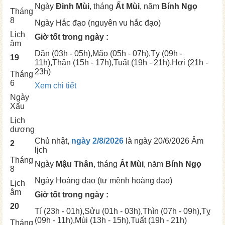
Ngày
Đinh Mùi
, tháng
Ất Mùi
, năm
Bính Ngọ
Tháng
8
Ngày
Hắc đạo (nguyên vu hắc đạo)
Lịch
Giờ tốt trong ngày :
âm
Dần
(03h - 05h),
Mão
(05h - 07h),
Tỵ
(09h -
19
11h),
Thân
(15h - 17h),
Tuất
(19h - 21h),
Hợi
(21h -
23h)
Tháng
6
Xem chi tiết
Ngày
Xấu
Lịch
dương
Chủ nhật,
ngày 2/8/2026
là ngày
20/6/2026 Âm
2
lịch
Tháng
Ngày
Mậu Thân
, tháng
Ất Mùi
, năm
Bính Ngọ
8
Ngày
Hoàng đạo (tư mệnh hoàng đạo)
Lịch
âm
Giờ tốt trong ngày :
20
Tí
(23h - 01h),
Sửu
(01h - 03h),
Thìn
(07h - 09h),
Tỵ
(09h - 11h),
Mùi
(13h - 15h),
Tuất
(19h - 21h)
Tháng