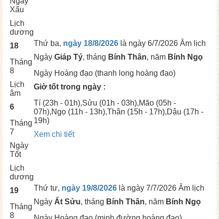
Ngày
Xấu
Lịch
dương
Thứ ba,
ngày 18/8/2026
là ngày
6/7/2026 Âm lịch
18
Ngày
Giáp Tý
, tháng
Bính Thân
, năm
Bính Ngọ
Tháng
8
Ngày
Hoàng đạo (thanh long hoàng đạo)
Lịch
Giờ tốt trong ngày :
âm
Tí
(23h - 01h),
Sửu
(01h - 03h),
Mão
(05h -
6
07h),
Ngọ
(11h - 13h),
Thân
(15h - 17h),
Dậu
(17h -
19h)
Tháng
7
Xem chi tiết
Ngày
Tốt
Lịch
dương
Thứ tư,
ngày 19/8/2026
là ngày
7/7/2026 Âm lịch
19
Ngày
Ất Sửu
, tháng
Bính Thân
, năm
Bính Ngọ
Tháng
8
Ngày
Hoàng đạo (minh đường hoàng đạo)