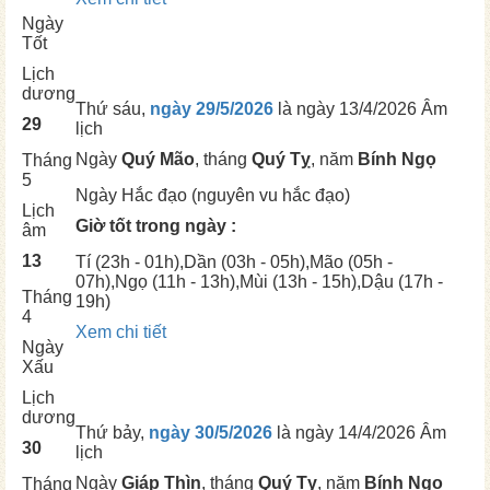
Ngày
Tốt
Lịch
dương
Thứ sáu,
ngày 29/5/2026
là ngày
13/4/2026 Âm
29
lịch
Ngày
Quý Mão
, tháng
Quý Tỵ
, năm
Bính Ngọ
Tháng
5
Ngày
Hắc đạo (nguyên vu hắc đạo)
Lịch
Giờ tốt trong ngày :
âm
13
Tí
(23h - 01h),
Dần
(03h - 05h),
Mão
(05h -
07h),
Ngọ
(11h - 13h),
Mùi
(13h - 15h),
Dậu
(17h -
Tháng
19h)
4
Xem chi tiết
Ngày
Xấu
Lịch
dương
Thứ bảy,
ngày 30/5/2026
là ngày
14/4/2026 Âm
30
lịch
Ngày
Giáp Thìn
, tháng
Quý Tỵ
, năm
Bính Ngọ
Tháng