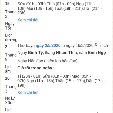
15
Sửu
(01h - 03h),
Thìn
(07h - 09h),
Ngọ
(11h -
13h),
Mùi
(13h - 15h),
Tuất
(19h - 21h),
Hợi
(21h -
Tháng
23h)
3
Xem chi tiết
Ngày
Tốt
Lịch
dương
Thứ bảy,
ngày 2/5/2026
là ngày
16/3/2026 Âm lịch
2
Ngày
Bính Tý
, tháng
Nhâm Thìn
, năm
Bính Ngọ
Tháng
5
Ngày
Hắc đạo (thiên lao hắc đạo)
Lịch
Giờ tốt trong ngày :
âm
Tí
(23h - 01h),
Sửu
(01h - 03h),
Mão
(05h -
16
07h),
Ngọ
(11h - 13h),
Thân
(15h - 17h),
Dậu
(17h -
19h)
Tháng
3
Xem chi tiết
Ngày
Xấu
Lịch