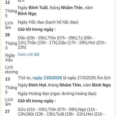
lịch
12
Ngày
Bính Tuất
, tháng
Nhâm Thìn
, năm
Tháng
Bính Ngọ
5
Ngày
Hắc đạo (bạch hổ hắc đạo)
Lịch
âm
Giờ tốt trong ngày :
26
Dần
(03h - 05h),
Thìn
(07h - 09h),
Tỵ
(09h -
11h),
Thân
(15h - 17h),
Dậu
(17h - 19h),
Hợi
(21h -
Tháng
23h)
3
Xem chi tiết
Ngày
Xấu
Lịch
dương
Thứ tư,
ngày 13/5/2026
là ngày
27/3/2026 Âm lịch
13
Ngày
Đinh Hợi
, tháng
Nhâm Thìn
, năm
Bính Ngọ
Tháng
5
Ngày
Hoàng đạo (ngọc đường hoàng đạo)
Lịch
Giờ tốt trong ngày :
âm
Sửu
(01h - 03h),
Thìn
(07h - 09h),
Ngọ
(11h -
27
13h),
Mùi
(13h - 15h),
Tuất
(19h - 21h),
Hợi
(21h -