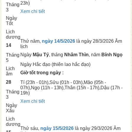
23h)
Tháng
3
Xem chi tiết
Ngày
Tốt
Lịch
dương
Thứ năm,
ngày 14/5/2026
là ngày
28/3/2026 Âm
14
lịch
Ngày
Mậu Tý
, tháng
Nhâm Thìn
, năm
Bính Ngọ
Tháng
5
Ngày
Hắc đạo (thiên lao hắc đạo)
Lịch
Giờ tốt trong ngày :
âm
28
Tí
(23h - 01h),
Sửu
(01h - 03h),
Mão
(05h -
07h),
Ngọ
(11h - 13h),
Thân
(15h - 17h),
Dậu
(17h -
Tháng
19h)
3
Xem chi tiết
Ngày
Xấu
Lịch
dương
Thứ sáu,
ngày 15/5/2026
là ngày
29/3/2026 Âm