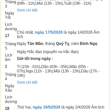
Tháng
(09h - 11h),
Mùi
(13h - 15h),
Tuất
(19h - 21h)
3
Xem chi tiết
Ngày
Tốt
Lịch
dương
Chủ nhật,
ngày 17/5/2026
là ngày
1/4/2026 Âm
17
lịch
Ngày
Tân Mão
, tháng
Quý Tỵ
, năm
Bính Ngọ
Tháng
5
Ngày
Hắc đạo (nguyên vu hắc đạo)
Lịch
Giờ tốt trong ngày :
âm
1
Tí
(23h - 01h),
Dần
(03h - 05h),
Mão
(05h -
07h),
Ngọ
(11h - 13h),
Mùi
(13h - 15h),
Dậu
(17h -
Tháng
19h)
4
Xem chi tiết
Ngày
Xấu
Lịch
dương
Thứ hai,
ngày 18/5/2026
là ngày
2/4/2026 Âm lịch
18