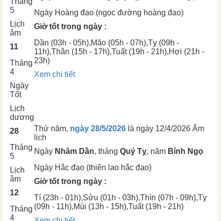
Tháng
5
Ngày
Hoàng đạo (ngọc đường hoàng đạo)
Lịch
Giờ tốt trong ngày :
âm
Dần
(03h - 05h),
Mão
(05h - 07h),
Tỵ
(09h -
11
11h),
Thân
(15h - 17h),
Tuất
(19h - 21h),
Hợi
(21h -
23h)
Tháng
4
Xem chi tiết
Ngày
Tốt
Lịch
dương
Thứ năm,
ngày 28/5/2026
là ngày
12/4/2026 Âm
28
lịch
Tháng
Ngày
Nhâm Dần
, tháng
Quý Tỵ
, năm
Bính Ngọ
5
Ngày
Hắc đạo (thiên lao hắc đạo)
Lịch
âm
Giờ tốt trong ngày :
12
Tí
(23h - 01h),
Sửu
(01h - 03h),
Thìn
(07h - 09h),
Tỵ
(09h - 11h),
Mùi
(13h - 15h),
Tuất
(19h - 21h)
Tháng
4
Xem chi tiết