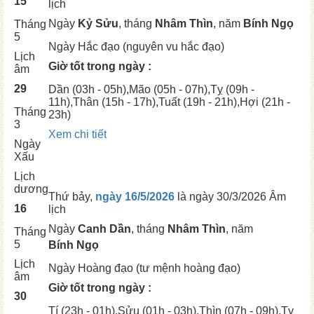
15
lịch
Ngày
Kỷ Sửu
, tháng
Nhâm Thìn
, năm
Bính Ngọ
Tháng
5
Ngày
Hắc đạo (nguyên vu hắc đạo)
Lịch
Giờ tốt trong ngày :
âm
29
Dần
(03h - 05h),
Mão
(05h - 07h),
Tỵ
(09h -
11h),
Thân
(15h - 17h),
Tuất
(19h - 21h),
Hợi
(21h -
Tháng
23h)
3
Xem chi tiết
Ngày
Xấu
Lịch
dương
Thứ bảy,
ngày 16/5/2026
là ngày
30/3/2026 Âm
16
lịch
Ngày
Canh Dần
, tháng
Nhâm Thìn
, năm
Tháng
5
Bính Ngọ
Lịch
Ngày
Hoàng đạo (tư mệnh hoàng đạo)
âm
Giờ tốt trong ngày :
30
Tí
(23h - 01h),
Sửu
(01h - 03h),
Thìn
(07h - 09h),
Tỵ