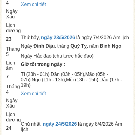
4
Xem chi tiết
Ngày
Xấu
Lịch
dương
Thứ bảy,
ngày 23/5/2026
là ngày
7/4/2026 Âm lịch
23
Ngày
Đinh Dậu
, tháng
Quý Tỵ
, năm
Bính Ngọ
Tháng
5
Ngày
Hắc đạo (chu tước hắc đạo)
Lịch
Giờ tốt trong ngày :
âm
Tí
(23h - 01h),
Dần
(03h - 05h),
Mão
(05h -
7
07h),
Ngọ
(11h - 13h),
Mùi
(13h - 15h),
Dậu
(17h -
19h)
Tháng
4
Xem chi tiết
Ngày
Xấu
Lịch
dương
Chủ nhật,
ngày 24/5/2026
là ngày
8/4/2026 Âm
24
lịch