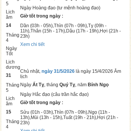
5
Ngày
Hoàng đạo (tư mệnh hoàng đạo)
Lịch
Giờ tốt trong ngày :
âm
14
Dần
(03h - 05h),
Thìn
(07h - 09h),
Tỵ
(09h -
11h),
Thân
(15h - 17h),
Dậu
(17h - 19h),
Hợi
(21h -
Tháng
23h)
4
Xem chi tiết
Ngày
Tốt
Lịch
dương
Chủ nhật,
ngày 31/5/2026
là ngày
15/4/2026 Âm
31
lịch
Ngày
Ất Tỵ
, tháng
Quý Tỵ
, năm
Bính Ngọ
Tháng
5
Ngày
Hắc đạo (câu trần hắc đạo)
Lịch
Giờ tốt trong ngày :
âm
15
Sửu
(01h - 03h),
Thìn
(07h - 09h),
Ngọ
(11h -
13h),
Mùi
(13h - 15h),
Tuất
(19h - 21h),
Hợi
(21h -
Tháng
23h)
4
Xem chi tiết