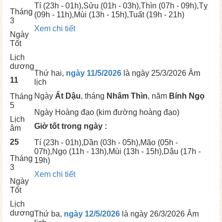
Tí
(23h - 01h),
Sửu
(01h - 03h),
Thìn
(07h - 09h),
Tỵ
Tháng
(09h - 11h),
Mùi
(13h - 15h),
Tuất
(19h - 21h)
3
Xem chi tiết
Ngày
Tốt
Lịch
dương
Thứ hai,
ngày 11/5/2026
là ngày
25/3/2026 Âm
11
lịch
Ngày
Ất Dậu
, tháng
Nhâm Thìn
, năm
Bính Ngọ
Tháng
5
Ngày
Hoàng đạo (kim đường hoàng đạo)
Lịch
Giờ tốt trong ngày :
âm
25
Tí
(23h - 01h),
Dần
(03h - 05h),
Mão
(05h -
07h),
Ngọ
(11h - 13h),
Mùi
(13h - 15h),
Dậu
(17h -
Tháng
19h)
3
Xem chi tiết
Ngày
Tốt
Lịch
dương
Thứ ba,
ngày 12/5/2026
là ngày
26/3/2026 Âm