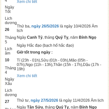
4
Xem chi tiết
Ngày
Tốt
Lịch
dương
Thứ ba,
ngày 26/5/2026
là ngày
10/4/2026 Âm
26
lịch
Ngày
Canh Tý
, tháng
Quý Tỵ
, năm
Bính Ngọ
Tháng
5
Ngày
Hắc đạo (bạch hổ hắc đạo)
Lịch
Giờ tốt trong ngày :
âm
10
Tí
(23h - 01h),
Sửu
(01h - 03h),
Mão
(05h -
07h),
Ngọ
(11h - 13h),
Thân
(15h - 17h),
Dậu
(17h -
Tháng
19h)
4
Xem chi tiết
Ngày
Xấu
Lịch
dương
Thứ tư,
ngày 27/5/2026
là ngày
11/4/2026 Âm lịch
27
Ngày
Tân Sửu
, tháng
Quý Tỵ
, năm
Bính Ngọ