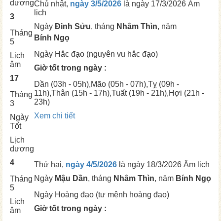
dương
Chủ nhật,
ngày 3/5/2026
là ngày
17/3/2026 Âm
lịch
3
Ngày
Đinh Sửu
, tháng
Nhâm Thìn
, năm
Tháng
Bính Ngọ
5
Ngày
Hắc đạo (nguyên vu hắc đạo)
Lịch
âm
Giờ tốt trong ngày :
17
Dần
(03h - 05h),
Mão
(05h - 07h),
Tỵ
(09h -
11h),
Thân
(15h - 17h),
Tuất
(19h - 21h),
Hợi
(21h -
Tháng
23h)
3
Xem chi tiết
Ngày
Tốt
Lịch
dương
4
Thứ hai,
ngày 4/5/2026
là ngày
18/3/2026 Âm lịch
Ngày
Mậu Dần
, tháng
Nhâm Thìn
, năm
Bính Ngọ
Tháng
5
Ngày
Hoàng đạo (tư mệnh hoàng đạo)
Lịch
Giờ tốt trong ngày :
âm