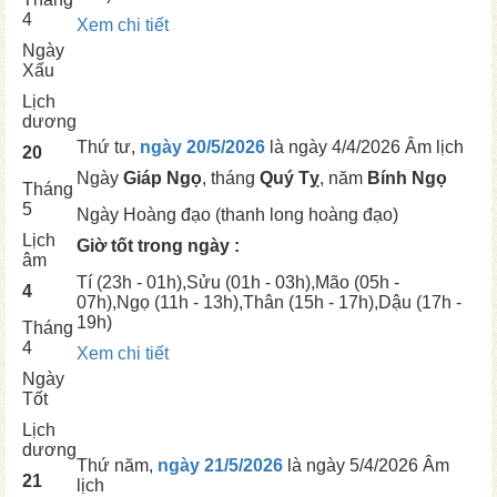
4
Xem chi tiết
Ngày
Xấu
Lịch
dương
Thứ tư,
ngày 20/5/2026
là ngày
4/4/2026 Âm lịch
20
Ngày
Giáp Ngọ
, tháng
Quý Tỵ
, năm
Bính Ngọ
Tháng
5
Ngày
Hoàng đạo (thanh long hoàng đạo)
Lịch
Giờ tốt trong ngày :
âm
Tí
(23h - 01h),
Sửu
(01h - 03h),
Mão
(05h -
4
07h),
Ngọ
(11h - 13h),
Thân
(15h - 17h),
Dậu
(17h -
19h)
Tháng
4
Xem chi tiết
Ngày
Tốt
Lịch
dương
Thứ năm,
ngày 21/5/2026
là ngày
5/4/2026 Âm
21
lịch