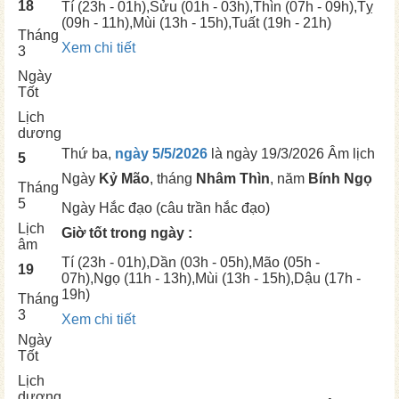
18
Tí
(23h - 01h),
Sửu
(01h - 03h),
Thìn
(07h - 09h),
Tỵ
(09h - 11h),
Mùi
(13h - 15h),
Tuất
(19h - 21h)
Tháng
Xem chi tiết
3
Ngày
Tốt
Lịch
dương
Thứ ba,
ngày 5/5/2026
là ngày
19/3/2026 Âm lịch
5
Ngày
Kỷ Mão
, tháng
Nhâm Thìn
, năm
Bính Ngọ
Tháng
5
Ngày
Hắc đạo (câu trần hắc đạo)
Lịch
Giờ tốt trong ngày :
âm
Tí
(23h - 01h),
Dần
(03h - 05h),
Mão
(05h -
19
07h),
Ngọ
(11h - 13h),
Mùi
(13h - 15h),
Dậu
(17h -
19h)
Tháng
3
Xem chi tiết
Ngày
Tốt
Lịch
dương