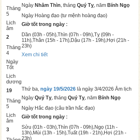
Ngày
Nhâm Thìn
, tháng
Quý Tỵ
, năm
Bính Ngọ
Tháng
5
Ngày
Hoàng đạo (tư mệnh hoàng đạo)
Lịch
Giờ tốt trong ngày :
âm
Dần
(03h - 05h),
Thìn
(07h - 09h),
Tỵ
(09h -
2
11h),
Thân
(15h - 17h),
Dậu
(17h - 19h),
Hợi
(21h -
23h)
Tháng
4
Xem chi tiết
Ngày
Tốt
Lịch
dương
Thứ ba,
ngày 19/5/2026
là ngày
3/4/2026 Âm lịch
19
Ngày
Quý Tỵ
, tháng
Quý Tỵ
, năm
Bính Ngọ
Tháng
5
Ngày
Hắc đạo (câu trần hắc đạo)
Lịch
Giờ tốt trong ngày :
âm
Sửu
(01h - 03h),
Thìn
(07h - 09h),
Ngọ
(11h -
3
13h),
Mùi
(13h - 15h),
Tuất
(19h - 21h),
Hợi
(21h -
23h)
Tháng