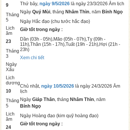
Thứ bảy,
ngày 9/5/2026
là ngày
23/3/2026 Âm lịch
9
Ngày
Quý Mùi
, tháng
Nhâm Thìn
, năm
Bính Ngọ
Tháng
5
Ngày
Hắc đạo (chu tước hắc đạo)
Lịch
Giờ tốt trong ngày :
âm
Dần
(03h - 05h),
Mão
(05h - 07h),
Tỵ
(09h -
23
11h),
Thân
(15h - 17h),
Tuất
(19h - 21h),
Hợi
(21h -
23h)
Tháng
3
Xem chi tiết
Ngày
Xấu
Lịch
dương
Chủ nhật,
ngày 10/5/2026
là ngày
24/3/2026 Âm
10
lịch
Ngày
Giáp Thân
, tháng
Nhâm Thìn
, năm
Tháng
5
Bính Ngọ
Lịch
Ngày
Hoàng đạo (kim quỹ hoàng đạo)
âm
Giờ tốt trong ngày :
24