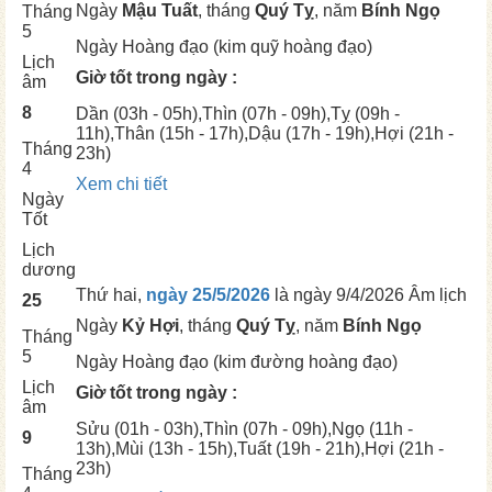
Ngày
Mậu Tuất
, tháng
Quý Tỵ
, năm
Bính Ngọ
Tháng
5
Ngày
Hoàng đạo (kim quỹ hoàng đạo)
Lịch
Giờ tốt trong ngày :
âm
8
Dần
(03h - 05h),
Thìn
(07h - 09h),
Tỵ
(09h -
11h),
Thân
(15h - 17h),
Dậu
(17h - 19h),
Hợi
(21h -
Tháng
23h)
4
Xem chi tiết
Ngày
Tốt
Lịch
dương
Thứ hai,
ngày 25/5/2026
là ngày
9/4/2026 Âm lịch
25
Ngày
Kỷ Hợi
, tháng
Quý Tỵ
, năm
Bính Ngọ
Tháng
5
Ngày
Hoàng đạo (kim đường hoàng đạo)
Lịch
Giờ tốt trong ngày :
âm
Sửu
(01h - 03h),
Thìn
(07h - 09h),
Ngọ
(11h -
9
13h),
Mùi
(13h - 15h),
Tuất
(19h - 21h),
Hợi
(21h -
23h)
Tháng