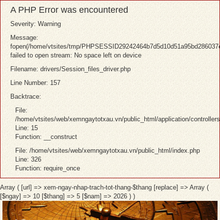
A PHP Error was encountered
Severity: Warning
Message:
fopen(/home/vtsites/tmp/PHPSESSID29242464b7d5d10d51a95bd286037e
failed to open stream: No space left on device
Filename: drivers/Session_files_driver.php
Line Number: 157
Backtrace:
File:
/home/vtsites/web/xemngaytotxau.vn/public_html/application/controller
Line: 15
Function: __construct
File: /home/vtsites/web/xemngaytotxau.vn/public_html/index.php
Line: 326
Function: require_once
Array ( [url] => xem-ngay-nhap-trach-tot-thang-$thang [replace] => Array (
[$ngay] => 10 [$thang] => 5 [$nam] => 2026 ) )