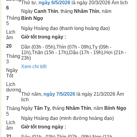
Thứ tư,
ngày 6/5/2026
là ngày
20/3/2026 Âm lịch
6
Ngày
Canh Thìn
, tháng
Nhâm Thìn
, năm
Tháng
Bính Ngọ
5
Ngày
Hoàng đạo (thanh long hoàng đạo)
Lịch
Giờ tốt trong ngày :
âm
20
Dần
(03h - 05h),
Thìn
(07h - 09h),
Tỵ
(09h -
11h),
Thân
(15h - 17h),
Dậu
(17h - 19h),
Hợi
(21h -
Tháng
23h)
3
Xem chi tiết
Ngày
Tốt
Lịch
dương
Thứ năm,
ngày 7/5/2026
là ngày
21/3/2026 Âm
7
lịch
Ngày
Tân Tỵ
, tháng
Nhâm Thìn
, năm
Bính Ngọ
Tháng
5
Ngày
Hoàng đạo (minh đường hoàng đạo)
Lịch
Giờ tốt trong ngày :
âm
21
Sửu
(01h - 03h),
Thìn
(07h - 09h),
Ngọ
(11h -