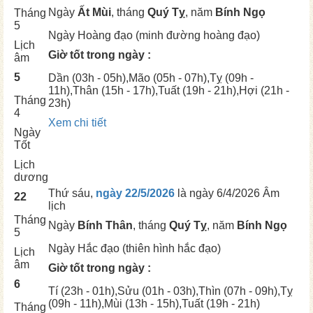
Ngày
Ất Mùi
, tháng
Quý Tỵ
, năm
Bính Ngọ
Tháng
5
Ngày
Hoàng đạo (minh đường hoàng đạo)
Lịch
Giờ tốt trong ngày :
âm
5
Dần
(03h - 05h),
Mão
(05h - 07h),
Tỵ
(09h -
11h),
Thân
(15h - 17h),
Tuất
(19h - 21h),
Hợi
(21h -
Tháng
23h)
4
Xem chi tiết
Ngày
Tốt
Lịch
dương
Thứ sáu,
ngày 22/5/2026
là ngày
6/4/2026 Âm
22
lịch
Tháng
Ngày
Bính Thân
, tháng
Quý Tỵ
, năm
Bính Ngọ
5
Ngày
Hắc đạo (thiên hình hắc đạo)
Lịch
âm
Giờ tốt trong ngày :
6
Tí
(23h - 01h),
Sửu
(01h - 03h),
Thìn
(07h - 09h),
Tỵ
(09h - 11h),
Mùi
(13h - 15h),
Tuất
(19h - 21h)
Tháng