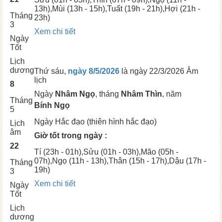
13h),
Mùi
(13h - 15h),
Tuất
(19h - 21h),
Hợi
(21h -
Tháng
23h)
3
Xem chi tiết
Ngày
Tốt
Lịch
dương
Thứ sáu,
ngày 8/5/2026
là ngày
22/3/2026 Âm
lịch
8
Ngày
Nhâm Ngọ
, tháng
Nhâm Thìn
, năm
Tháng
Bính Ngọ
5
Ngày
Hắc đạo (thiên hình hắc đạo)
Lịch
âm
Giờ tốt trong ngày :
22
Tí
(23h - 01h),
Sửu
(01h - 03h),
Mão
(05h -
07h),
Ngọ
(11h - 13h),
Thân
(15h - 17h),
Dậu
(17h -
Tháng
19h)
3
Xem chi tiết
Ngày
Tốt
Lịch
dương