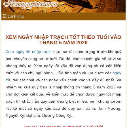
Danh mục
XEM NGÀY NHẬP TRẠCH TỐT THEO TUỔI VÀO
THÁNG 5 NĂM 2026
Xem ngày tốt nhập trạch
thực sự rất quan trọng trước khi quý
bạn chuyển sang nơi ở mới. Do đó, các chuyên gia về tử vi và
phong thủy tại Xem ngày tốt xấu đã vận dụng tất cả các kiến
thức về can chi, ngũ hành,... Đã tính toán và lựa được các
ngày
tốt
, đại cát nhất và các ngày xấu chính xác và đầy đủ nhất. Và
nhiệm vụ của quý bạn là nhập thông tin tháng 5 năm 2026 và
chờ đợi xem kết quả. Về kiến thức để chọn được ngày tốt nhập
trạch thì chắc hẳn quý bạn không biết nhiều, nên chúng tôi xin
liêt kê một số ngày xấu sau để quý bạn tránh: Tam Nương,
Nguyệt Kỵ, Sát chủ, Dương Công Kỵ...