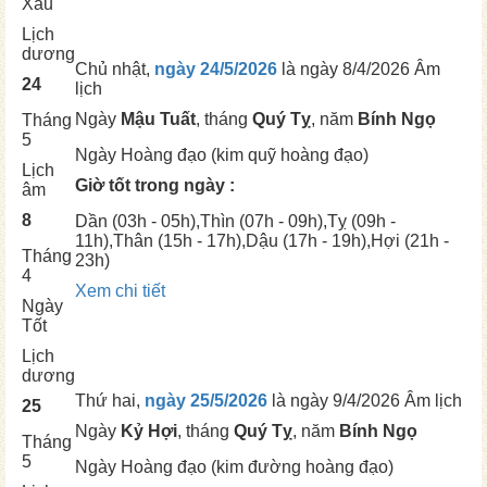
Xấu
Lịch
dương
Chủ nhật,
ngày 24/5/2026
là ngày
8/4/2026 Âm
24
lịch
Ngày
Mậu Tuất
, tháng
Quý Tỵ
, năm
Bính Ngọ
Tháng
5
Ngày
Hoàng đạo (kim quỹ hoàng đạo)
Lịch
Giờ tốt trong ngày :
âm
8
Dần
(03h - 05h),
Thìn
(07h - 09h),
Tỵ
(09h -
11h),
Thân
(15h - 17h),
Dậu
(17h - 19h),
Hợi
(21h -
Tháng
23h)
4
Xem chi tiết
Ngày
Tốt
Lịch
dương
Thứ hai,
ngày 25/5/2026
là ngày
9/4/2026 Âm lịch
25
Ngày
Kỷ Hợi
, tháng
Quý Tỵ
, năm
Bính Ngọ
Tháng
5
Ngày
Hoàng đạo (kim đường hoàng đạo)