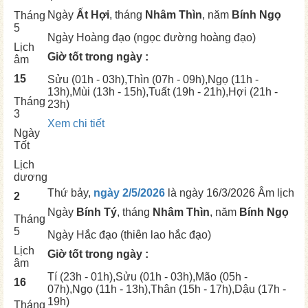
Ngày
Ất Hợi
, tháng
Nhâm Thìn
, năm
Bính Ngọ
Tháng
5
Ngày
Hoàng đạo (ngọc đường hoàng đạo)
Lịch
Giờ tốt trong ngày :
âm
15
Sửu
(01h - 03h),
Thìn
(07h - 09h),
Ngọ
(11h -
13h),
Mùi
(13h - 15h),
Tuất
(19h - 21h),
Hợi
(21h -
Tháng
23h)
3
Xem chi tiết
Ngày
Tốt
Lịch
dương
Thứ bảy,
ngày 2/5/2026
là ngày
16/3/2026 Âm lịch
2
Ngày
Bính Tý
, tháng
Nhâm Thìn
, năm
Bính Ngọ
Tháng
5
Ngày
Hắc đạo (thiên lao hắc đạo)
Lịch
Giờ tốt trong ngày :
âm
Tí
(23h - 01h),
Sửu
(01h - 03h),
Mão
(05h -
16
07h),
Ngọ
(11h - 13h),
Thân
(15h - 17h),
Dậu
(17h -
19h)
Tháng