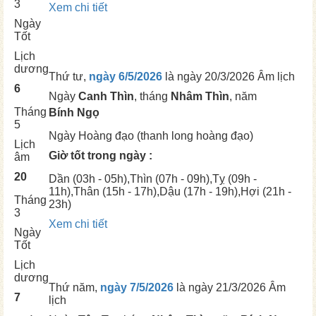
3
Xem chi tiết
Ngày
Tốt
Lịch
dương
Thứ tư,
ngày 6/5/2026
là ngày
20/3/2026 Âm lịch
6
Ngày
Canh Thìn
, tháng
Nhâm Thìn
, năm
Tháng
Bính Ngọ
5
Ngày
Hoàng đạo (thanh long hoàng đạo)
Lịch
Giờ tốt trong ngày :
âm
20
Dần
(03h - 05h),
Thìn
(07h - 09h),
Tỵ
(09h -
11h),
Thân
(15h - 17h),
Dậu
(17h - 19h),
Hợi
(21h -
Tháng
23h)
3
Xem chi tiết
Ngày
Tốt
Lịch
dương
Thứ năm,
ngày 7/5/2026
là ngày
21/3/2026 Âm
7
lịch