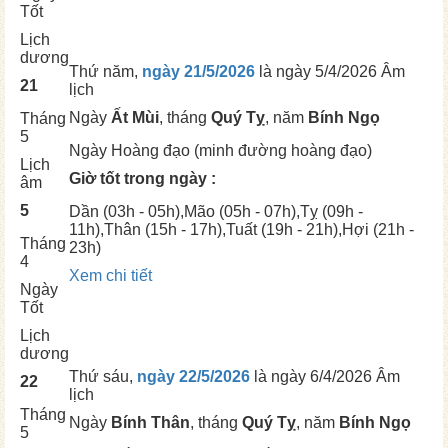
Tốt
Lịch
dương
Thứ năm,
ngày 21/5/2026
là ngày
5/4/2026 Âm
21
lịch
Ngày
Ất Mùi
, tháng
Quý Tỵ
, năm
Bính Ngọ
Tháng
5
Ngày
Hoàng đạo (minh đường hoàng đạo)
Lịch
Giờ tốt trong ngày :
âm
5
Dần
(03h - 05h),
Mão
(05h - 07h),
Tỵ
(09h -
11h),
Thân
(15h - 17h),
Tuất
(19h - 21h),
Hợi
(21h -
Tháng
23h)
4
Xem chi tiết
Ngày
Tốt
Lịch
dương
Thứ sáu,
ngày 22/5/2026
là ngày
6/4/2026 Âm
22
lịch
Tháng
Ngày
Bính Thân
, tháng
Quý Tỵ
, năm
Bính Ngọ
5