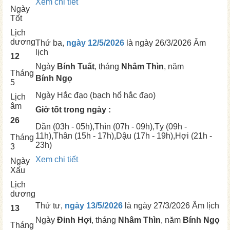
Xem chi tiết
Ngày
Tốt
Lịch
dương
Thứ ba,
ngày 12/5/2026
là ngày
26/3/2026 Âm
lịch
12
Ngày
Bính Tuất
, tháng
Nhâm Thìn
, năm
Tháng
Bính Ngọ
5
Ngày
Hắc đạo (bạch hổ hắc đạo)
Lịch
âm
Giờ tốt trong ngày :
26
Dần
(03h - 05h),
Thìn
(07h - 09h),
Tỵ
(09h -
11h),
Thân
(15h - 17h),
Dậu
(17h - 19h),
Hợi
(21h -
Tháng
23h)
3
Xem chi tiết
Ngày
Xấu
Lịch
dương
Thứ tư,
ngày 13/5/2026
là ngày
27/3/2026 Âm lịch
13
Ngày
Đinh Hợi
, tháng
Nhâm Thìn
, năm
Bính Ngọ
Tháng