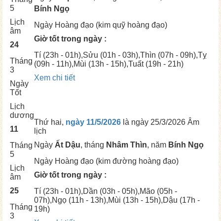
5
Bính Ngọ
Lịch
Ngày
Hoàng đạo (kim quỹ hoàng đạo)
âm
Giờ tốt trong ngày :
24
Tí
(23h - 01h),
Sửu
(01h - 03h),
Thìn
(07h - 09h),
Tỵ
Tháng
(09h - 11h),
Mùi
(13h - 15h),
Tuất
(19h - 21h)
3
Xem chi tiết
Ngày
Tốt
Lịch
dương
Thứ hai,
ngày 11/5/2026
là ngày
25/3/2026 Âm
11
lịch
Ngày
Ất Dậu
, tháng
Nhâm Thìn
, năm
Bính Ngọ
Tháng
5
Ngày
Hoàng đạo (kim đường hoàng đạo)
Lịch
Giờ tốt trong ngày :
âm
25
Tí
(23h - 01h),
Dần
(03h - 05h),
Mão
(05h -
07h),
Ngọ
(11h - 13h),
Mùi
(13h - 15h),
Dậu
(17h -
Tháng
19h)
3