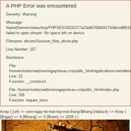
A PHP Error was encountered
Severity: Warning
Message:
fopen(/home/vtsites/tmp/PHPSESSID32277a21b66709d34175fdbce8861b
failed to open stream: No space left on device
Filename: drivers/Session_files_driver.php
Line Number: 157
Backtrace:
File:
/home/vtsites/web/xemngaytotxau.vn/public_html/application/controller
Line: 15
Function: __construct
File: /home/vtsites/web/xemngaytotxau.vn/public_html/index.php
Line: 326
Function: require_once
Array ( [url] => xem-ngay-do-tran-lop-mai-thang-$thang [replace] => Array (
[$ngay] => 9 [$thang] => 5 [$nam] => 2026 ) )