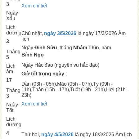
3
Xem chi tiết
Ngày
Xấu
Lịch
dương
Chủ nhật,
ngày 3/5/2026
là ngày
17/3/2026 Âm
lịch
3
Ngày
Đinh Sửu
, tháng
Nhâm Thìn
, năm
Tháng
Bính Ngọ
5
Ngày
Hắc đạo (nguyên vu hắc đạo)
Lịch
âm
Giờ tốt trong ngày :
17
Dần
(03h - 05h),
Mão
(05h - 07h),
Tỵ
(09h -
11h),
Thân
(15h - 17h),
Tuất
(19h - 21h),
Hợi
(21h -
Tháng
23h)
3
Xem chi tiết
Ngày
Tốt
Lịch
dương
4
Thứ hai,
ngày 4/5/2026
là ngày
18/3/2026 Âm lịch