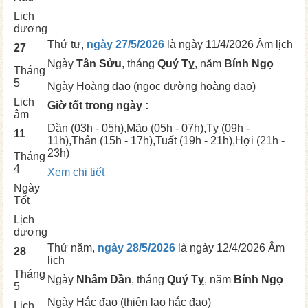
Lịch
dương
Thứ tư,
ngày 27/5/2026
là ngày
11/4/2026 Âm lịch
27
Ngày
Tân Sửu
, tháng
Quý Tỵ
, năm
Bính Ngọ
Tháng
5
Ngày
Hoàng đạo (ngọc đường hoàng đạo)
Lịch
Giờ tốt trong ngày :
âm
Dần
(03h - 05h),
Mão
(05h - 07h),
Tỵ
(09h -
11
11h),
Thân
(15h - 17h),
Tuất
(19h - 21h),
Hợi
(21h -
23h)
Tháng
4
Xem chi tiết
Ngày
Tốt
Lịch
dương
Thứ năm,
ngày 28/5/2026
là ngày
12/4/2026 Âm
28
lịch
Tháng
Ngày
Nhâm Dần
, tháng
Quý Tỵ
, năm
Bính Ngọ
5
Ngày
Hắc đạo (thiên lao hắc đạo)
Lịch