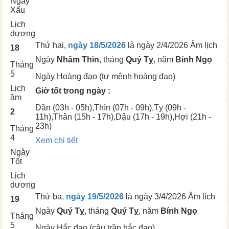
Ngày
Xấu
Lịch
dương
Thứ hai,
ngày 18/5/2026
là ngày
2/4/2026 Âm lịch
18
Ngày
Nhâm Thìn
, tháng
Quý Tỵ
, năm
Bính Ngọ
Tháng
5
Ngày
Hoàng đạo (tư mệnh hoàng đạo)
Lịch
Giờ tốt trong ngày :
âm
Dần
(03h - 05h),
Thìn
(07h - 09h),
Tỵ
(09h -
2
11h),
Thân
(15h - 17h),
Dậu
(17h - 19h),
Hợi
(21h -
23h)
Tháng
4
Xem chi tiết
Ngày
Tốt
Lịch
dương
Thứ ba,
ngày 19/5/2026
là ngày
3/4/2026 Âm lịch
19
Ngày
Quý Tỵ
, tháng
Quý Tỵ
, năm
Bính Ngọ
Tháng
5
Ngày
Hắc đạo (câu trần hắc đạo)