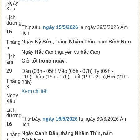
Ngày
Xấu
Lịch
dương
Thứ sáu,
ngày 15/5/2026
là ngày
29/3/2026 Âm
15
lịch
Ngày
Kỷ Sửu
, tháng
Nhâm Thìn
, năm
Bính Ngọ
Tháng
5
Ngày
Hắc đạo (nguyên vu hắc đạo)
Lịch
Giờ tốt trong ngày :
âm
29
Dần
(03h - 05h),
Mão
(05h - 07h),
Tỵ
(09h -
11h),
Thân
(15h - 17h),
Tuất
(19h - 21h),
Hợi
(21h -
Tháng
23h)
3
Xem chi tiết
Ngày
Xấu
Lịch
dương
Thứ bảy,
ngày 16/5/2026
là ngày
30/3/2026 Âm
16
lịch
Ngày
Canh Dần
, tháng
Nhâm Thìn
, năm
Tháng