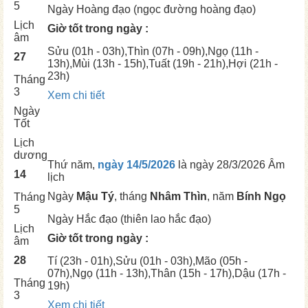
5
Ngày
Hoàng đạo (ngọc đường hoàng đạo)
Lịch
Giờ tốt trong ngày :
âm
Sửu
(01h - 03h),
Thìn
(07h - 09h),
Ngọ
(11h -
27
13h),
Mùi
(13h - 15h),
Tuất
(19h - 21h),
Hợi
(21h -
23h)
Tháng
3
Xem chi tiết
Ngày
Tốt
Lịch
dương
Thứ năm,
ngày 14/5/2026
là ngày
28/3/2026 Âm
14
lịch
Ngày
Mậu Tý
, tháng
Nhâm Thìn
, năm
Bính Ngọ
Tháng
5
Ngày
Hắc đạo (thiên lao hắc đạo)
Lịch
Giờ tốt trong ngày :
âm
28
Tí
(23h - 01h),
Sửu
(01h - 03h),
Mão
(05h -
07h),
Ngọ
(11h - 13h),
Thân
(15h - 17h),
Dậu
(17h -
Tháng
19h)
3
Xem chi tiết