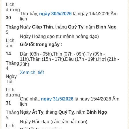
Lịch
dương
Thứ bảy,
ngày 30/5/2026
là ngày
14/4/2026 Âm
30
lịch
Ngày
Giáp Thìn
, tháng
Quý Tỵ
, năm
Bính Ngọ
Tháng
5
Ngày
Hoàng đạo (tư mệnh hoàng đạo)
Lịch
Giờ tốt trong ngày :
âm
14
Dần
(03h - 05h),
Thìn
(07h - 09h),
Tỵ
(09h -
11h),
Thân
(15h - 17h),
Dậu
(17h - 19h),
Hợi
(21h -
Tháng
23h)
4
Xem chi tiết
Ngày
Tốt
Lịch
dương
Chủ nhật,
ngày 31/5/2026
là ngày
15/4/2026 Âm
31
lịch
Ngày
Ất Tỵ
, tháng
Quý Tỵ
, năm
Bính Ngọ
Tháng
5
Ngày
Hắc đạo (câu trần hắc đạo)
Lịch