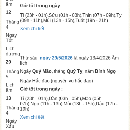
âm
Giờ tốt trong ngày :
12
Tí
(23h - 01h),
Sửu
(01h - 03h),
Thìn
(07h - 09h),
Tỵ
(09h - 11h),
Mùi
(13h - 15h),
Tuất
(19h - 21h)
Tháng
4
Xem chi tiết
Ngày
Tốt
Lịch
dương
Thứ sáu,
ngày 29/5/2026
là ngày
13/4/2026 Âm
29
lịch
Ngày
Quý Mão
, tháng
Quý Tỵ
, năm
Bính Ngọ
Tháng
5
Ngày
Hắc đạo (nguyên vu hắc đạo)
Lịch
Giờ tốt trong ngày :
âm
13
Tí
(23h - 01h),
Dần
(03h - 05h),
Mão
(05h -
07h),
Ngọ
(11h - 13h),
Mùi
(13h - 15h),
Dậu
(17h -
Tháng
19h)
4
Xem chi tiết
Ngày
Xấu