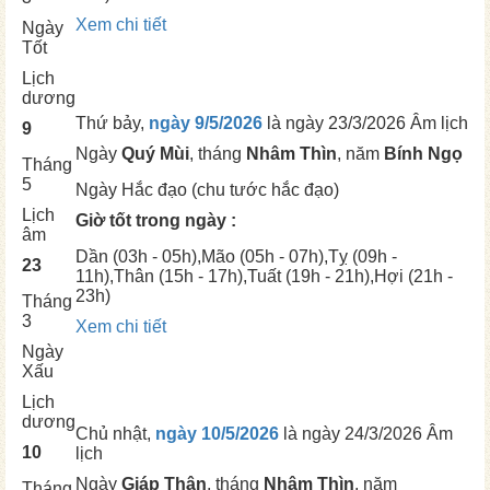
Xem chi tiết
Ngày
Tốt
Lịch
dương
Thứ bảy,
ngày 9/5/2026
là ngày
23/3/2026 Âm lịch
9
Ngày
Quý Mùi
, tháng
Nhâm Thìn
, năm
Bính Ngọ
Tháng
5
Ngày
Hắc đạo (chu tước hắc đạo)
Lịch
Giờ tốt trong ngày :
âm
Dần
(03h - 05h),
Mão
(05h - 07h),
Tỵ
(09h -
23
11h),
Thân
(15h - 17h),
Tuất
(19h - 21h),
Hợi
(21h -
23h)
Tháng
3
Xem chi tiết
Ngày
Xấu
Lịch
dương
Chủ nhật,
ngày 10/5/2026
là ngày
24/3/2026 Âm
10
lịch
Ngày
Giáp Thân
, tháng
Nhâm Thìn
, năm
Tháng