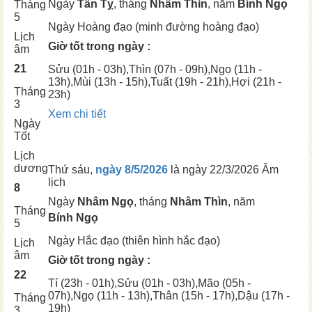
Ngày
Tân Tỵ
, tháng
Nhâm Thìn
, năm
Bính Ngọ
Tháng
5
Ngày
Hoàng đạo (minh đường hoàng đạo)
Lịch
Giờ tốt trong ngày :
âm
21
Sửu
(01h - 03h),
Thìn
(07h - 09h),
Ngọ
(11h -
13h),
Mùi
(13h - 15h),
Tuất
(19h - 21h),
Hợi
(21h -
Tháng
23h)
3
Xem chi tiết
Ngày
Tốt
Lịch
dương
Thứ sáu,
ngày 8/5/2026
là ngày
22/3/2026 Âm
lịch
8
Ngày
Nhâm Ngọ
, tháng
Nhâm Thìn
, năm
Tháng
Bính Ngọ
5
Ngày
Hắc đạo (thiên hình hắc đạo)
Lịch
âm
Giờ tốt trong ngày :
22
Tí
(23h - 01h),
Sửu
(01h - 03h),
Mão
(05h -
07h),
Ngọ
(11h - 13h),
Thân
(15h - 17h),
Dậu
(17h -
Tháng
19h)
3