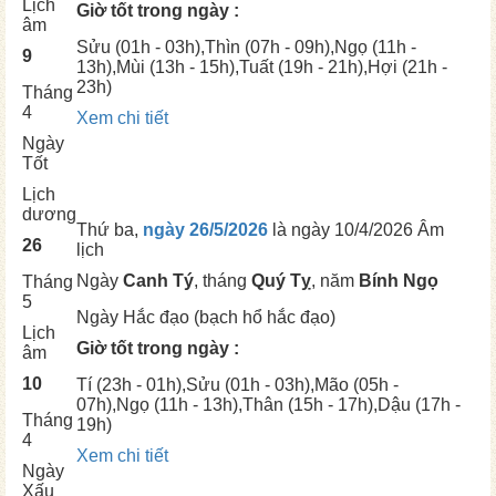
Lịch
Giờ tốt trong ngày :
âm
Sửu
(01h - 03h),
Thìn
(07h - 09h),
Ngọ
(11h -
9
13h),
Mùi
(13h - 15h),
Tuất
(19h - 21h),
Hợi
(21h -
23h)
Tháng
4
Xem chi tiết
Ngày
Tốt
Lịch
dương
Thứ ba,
ngày 26/5/2026
là ngày
10/4/2026 Âm
26
lịch
Ngày
Canh Tý
, tháng
Quý Tỵ
, năm
Bính Ngọ
Tháng
5
Ngày
Hắc đạo (bạch hổ hắc đạo)
Lịch
Giờ tốt trong ngày :
âm
10
Tí
(23h - 01h),
Sửu
(01h - 03h),
Mão
(05h -
07h),
Ngọ
(11h - 13h),
Thân
(15h - 17h),
Dậu
(17h -
Tháng
19h)
4
Xem chi tiết
Ngày
Xấu