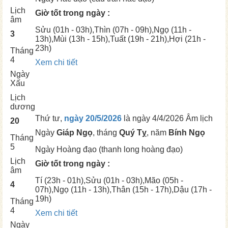
Lịch
Giờ tốt trong ngày :
âm
Sửu
(01h - 03h),
Thìn
(07h - 09h),
Ngọ
(11h -
3
13h),
Mùi
(13h - 15h),
Tuất
(19h - 21h),
Hợi
(21h -
23h)
Tháng
4
Xem chi tiết
Ngày
Xấu
Lịch
dương
Thứ tư,
ngày 20/5/2026
là ngày
4/4/2026 Âm lịch
20
Ngày
Giáp Ngọ
, tháng
Quý Tỵ
, năm
Bính Ngọ
Tháng
5
Ngày
Hoàng đạo (thanh long hoàng đạo)
Lịch
Giờ tốt trong ngày :
âm
Tí
(23h - 01h),
Sửu
(01h - 03h),
Mão
(05h -
4
07h),
Ngọ
(11h - 13h),
Thân
(15h - 17h),
Dậu
(17h -
19h)
Tháng
4
Xem chi tiết
Ngày