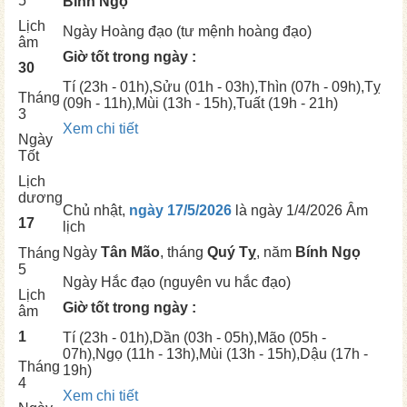
5
Bính Ngọ
Lịch
Ngày
Hoàng đạo (tư mệnh hoàng đạo)
âm
Giờ tốt trong ngày :
30
Tí
(23h - 01h),
Sửu
(01h - 03h),
Thìn
(07h - 09h),
Tỵ
Tháng
(09h - 11h),
Mùi
(13h - 15h),
Tuất
(19h - 21h)
3
Xem chi tiết
Ngày
Tốt
Lịch
dương
Chủ nhật,
ngày 17/5/2026
là ngày
1/4/2026 Âm
17
lịch
Ngày
Tân Mão
, tháng
Quý Tỵ
, năm
Bính Ngọ
Tháng
5
Ngày
Hắc đạo (nguyên vu hắc đạo)
Lịch
Giờ tốt trong ngày :
âm
1
Tí
(23h - 01h),
Dần
(03h - 05h),
Mão
(05h -
07h),
Ngọ
(11h - 13h),
Mùi
(13h - 15h),
Dậu
(17h -
Tháng
19h)
4
Xem chi tiết