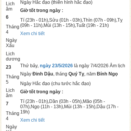
Ngày
Hắc đạo (thiên hình hắc đạo)
Lịch
âm
Giờ tốt trong ngày :
6
Tí
(23h - 01h),
Sửu
(01h - 03h),
Thìn
(07h - 09h),
Tỵ
(09h - 11h),
Mùi
(13h - 15h),
Tuất
(19h - 21h)
Tháng
4
Xem chi tiết
Ngày
Xấu
Lịch
dương
Thứ bảy,
ngày 23/5/2026
là ngày
7/4/2026 Âm lịch
23
Ngày
Đinh Dậu
, tháng
Quý Tỵ
, năm
Bính Ngọ
Tháng
5
Ngày
Hắc đạo (chu tước hắc đạo)
Lịch
Giờ tốt trong ngày :
âm
Tí
(23h - 01h),
Dần
(03h - 05h),
Mão
(05h -
7
07h),
Ngọ
(11h - 13h),
Mùi
(13h - 15h),
Dậu
(17h -
19h)
Tháng
4
Xem chi tiết
Ngày