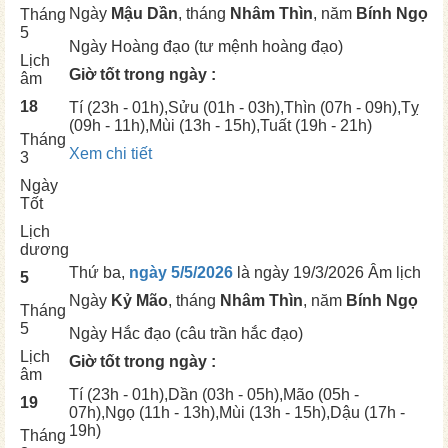
Ngày
Mậu Dần
, tháng
Nhâm Thìn
, năm
Bính Ngọ
Tháng
5
Ngày
Hoàng đạo (tư mệnh hoàng đạo)
Lịch
Giờ tốt trong ngày :
âm
18
Tí
(23h - 01h),
Sửu
(01h - 03h),
Thìn
(07h - 09h),
Tỵ
(09h - 11h),
Mùi
(13h - 15h),
Tuất
(19h - 21h)
Tháng
Xem chi tiết
3
Ngày
Tốt
Lịch
dương
Thứ ba,
ngày 5/5/2026
là ngày
19/3/2026 Âm lịch
5
Ngày
Kỷ Mão
, tháng
Nhâm Thìn
, năm
Bính Ngọ
Tháng
5
Ngày
Hắc đạo (câu trần hắc đạo)
Lịch
Giờ tốt trong ngày :
âm
Tí
(23h - 01h),
Dần
(03h - 05h),
Mão
(05h -
19
07h),
Ngọ
(11h - 13h),
Mùi
(13h - 15h),
Dậu
(17h -
19h)
Tháng